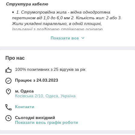
Структура кабелю
1. Струмопровідна жила - мідна однодротяна
перетином від 1,0 до 6,0 мм
2
. Кількість жил: 2 або 3.
Жили укладені паралельно, в одній площині,
ізольовані з розділовою стрічковою основою.
2. Ізоляція жил - полівінілхлоридний пластикат
Показати все
(ПВХ).
Кольори ізоляції: білий, натуральний або сірий - Б, жовтий
або помаранчевий - Ж, червоний або рожевий - К, синій або
Про нас
блакитний - С, зелений - З, коричневий - Кч, чорний або
фіолетовий - Ч.
100% позитивних з 25 відгуків за рік
Основні техніко-експлуатаційні характеристики
Працює з 24.03.2023
Температура експлуатації, °С
м. Одеса
Температура прокладки і монтажу, °С
Косівська 2/10, Одеса, Україна
Тривало допустима температура нагріву жил
Контакти
Мінімальний радіус вигину при прокладці
Сьогодні вихідний
Показати весь графік роботи
Номенклатура та ваго-габаритні характеристики