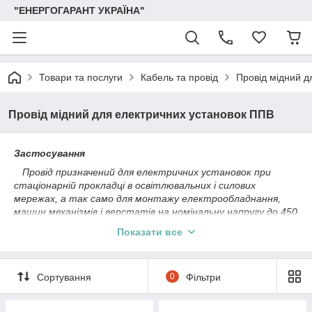
"ЕНЕРГОГАРАНТ УКРАЇНА"
Товари та послуги
Кабель та провід
Провід мідний д
Провід мідний для електричних установок ППВ
Застосування
Провід призначений для електричних установок при
стаціонарній прокладці в освітлювальних і силових
мережах, а так само для монтажу електрообладнання,
машин механізмів і верстатів на номінальну напругу до 450
в (для мереж до 450/750 В) частотою до 400 Гц або
Показати все
постійна напруга до 1000 В. Прокладається в сталевих
трубах, пустотних каналах будівельних конструкцій, на
лотках і ін., для монтажу електричних ланцюгів. Для
Сортування
0
Фільтри
негнучкого монтажу.