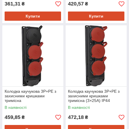
361,31
420,57
₴
₴
Купити
Купити
Колодка каучукова 3Р+РЕ з
Колодка каучукова 3Р+РЕ з
захисними кришками
захисними кришками
тримісна
тримісна (3×25А) IP44
(2×25А/1×16A*2P+PE) IP44
В наявності
В наявності
459,85
472,18
₴
₴