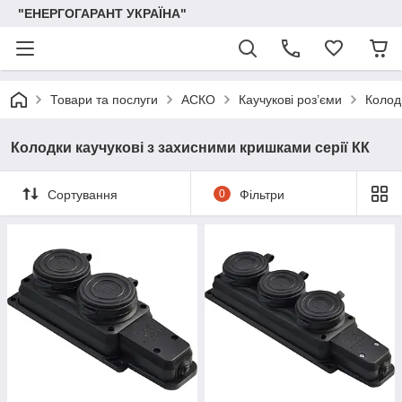
"ЕНЕРГОГАРАНТ УКРАЇНА"
Товари та послуги
АСКО
Каучукові роз’єми
Колод
Колодки каучукові з захисними кришками серії КК
Сортування
0
Фільтри