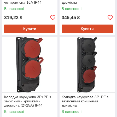
чотиримісна 16А IP44
двомісна
(1×25А/1×16A*2P+PE) IP44
В наявності
В наявності
319,22
345,45
₴
₴
Купити
Купити
Колодка каучукова 3Р+РЕ з
Колодка каучукова 3Р+РЕ з
захисними кришками
захисними кришками
двомісна (2×25А) IP44
тримісна
(1×25А/2×16A*2P+PE) IP44
В наявності
В наявності