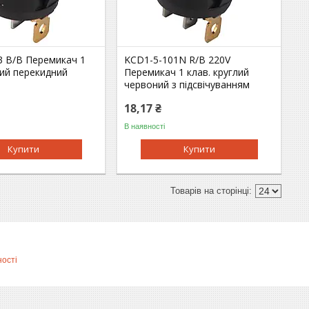
3 B/B Перемикач 1
KCD1-5-101N R/B 220V
лий перекидний
Перемикач 1 клав. круглий
червоний з підсвічуванням
18,17 ₴
В наявності
Купити
Купити
ності