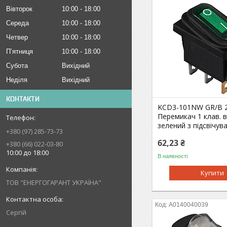
Вівторок
10:00
18:00
Середа
10:00
18:00
Четвер
10:00
18:00
Пʼятниця
10:00
18:00
Субота
Вихідний
Неділя
Вихідний
КОНТАКТИ
KCD3-101NW GR/B 
Перемикач 1 клав. 
зелений з підсвічув
+380 (97) 285-73-73
62,23 ₴
+380 (66) 022-03-80
10:00 до 18:00
В наявності
Купити
ТОВ "ЕНЕРГОГАРАНТ УКРАЇНА"
A0140040039
Сергій