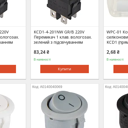
220V
KCD1-4-201NW GR/B 220V
WPC-01 Ко
вологозах.
Перемикач 1 клав. вологозах.
силіконови
уванням
зелений з підсвічуванням
KCD1 (пря
83,24 ₴
2,68 ₴
В наявності
В наявності
Купити
A0140040069
A014004