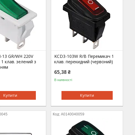
-13 GR/WH 220V
KCD3-103W R/B Перемикач 1
1 клав. зелений з
клав. перекидний (червоний)
нням
65,38 ₴
В наявності
Купити
Купити
0045
A0140040059