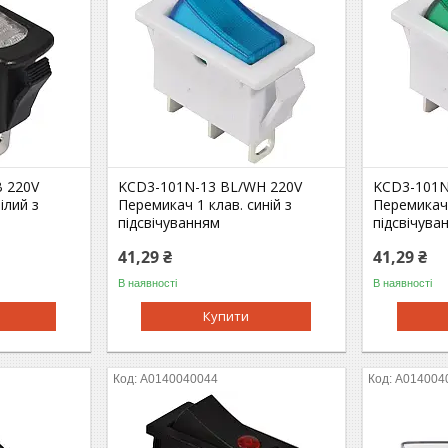
 220V
KCD3-101N-13 BL/WH 220V
KCD3-101N
ілий з
Перемикач 1 клав. синій з
Перемикач 
підсвічуванням
підсвічува
41,29 ₴
41,29 ₴
В наявності
В наявності
Купити
A0140040044
A014004