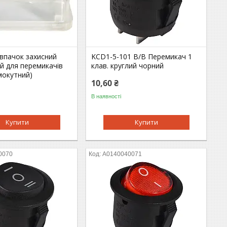
впачок захисний
KCD1-5-101 B/B Перемикач 1
й для перемикачів
клав. круглий чорний
мокутний)
10,60 ₴
В наявності
Купити
Купити
0070
A0140040071