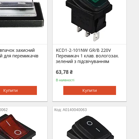
впачок захисний
KCD1-2-101NW GR/B 220V
й для перемикачів
Перемикач 1 клав. вологозах.
зелений з підсвічуванням
63,78 ₴
В наявності
Купити
Купити
0062
A0140040063