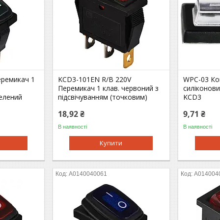
ремикач 1
KCD3-101EN R/B 220V
WPC-03 Ко
Перемикач 1 клав. червоний з
силіконови
елений
підсвічуванням (точковим)
KCD3
18,92 ₴
9,71 ₴
В наявності
В наявності
Купити
A0140040061
A014004