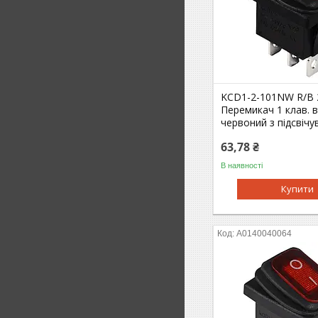
KCD1-2-101NW R/B 
Перемикач 1 клав. 
червоний з підсвіч
63,78 ₴
В наявності
Купити
A0140040064