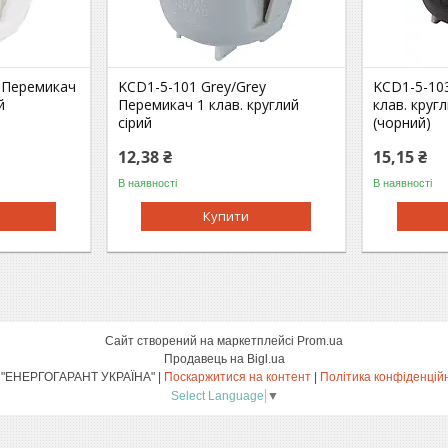
 Перемикач
KCD1-5-101 Grey/Grey
KCD1-5-10
й
Перемикач 1 клав. круглий
клав. круг
сірий
(чорний)
12,38 ₴
15,15 ₴
В наявності
В наявності
Купити
Сайт створений на маркетплейсі
Prom.ua
Продавець на Bigl.ua
ТОВ "ЕНЕРГОГАРАНТ УКРАЇНА" |
Поскаржитися на контент
|
Політика конфіденцій
Select Language
▼