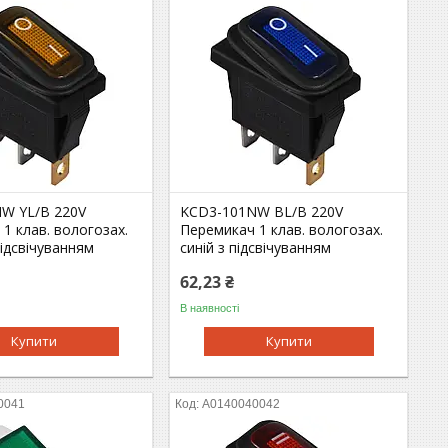
W YL/B 220V
KCD3-101NW BL/B 220V
1 клав. вологозах.
Перемикач 1 клав. вологозах.
ідсвічуванням
синій з підсвічуванням
62,23 ₴
В наявності
Купити
Купити
0041
A0140040042