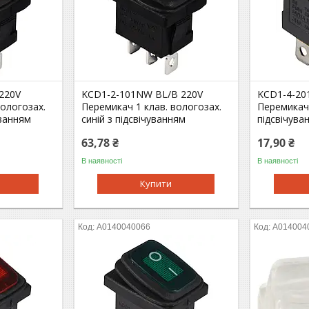
220V
KCD1-2-101NW BL/B 220V
KCD1-4-20
вологозах.
Перемикач 1 клав. вологозах.
Перемикач 
уванням
синій з підсвічуванням
підсвічува
63,78 ₴
17,90 ₴
В наявності
В наявності
Купити
A0140040066
A014004