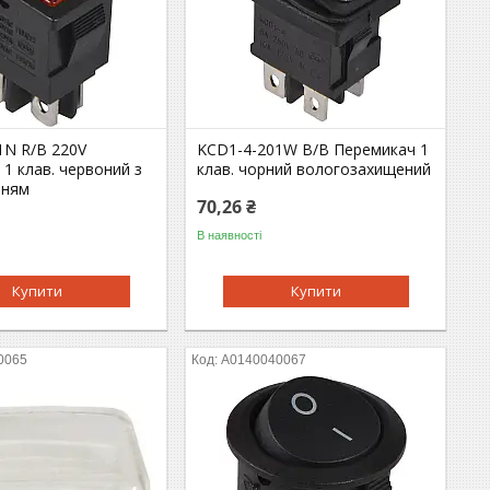
1N R/B 220V
KCD1-4-201W B/B Перемикач 1
1 клав. червоний з
клав. чорний вологозахищений
нням
70,26 ₴
В наявності
Купити
Купити
0065
A0140040067