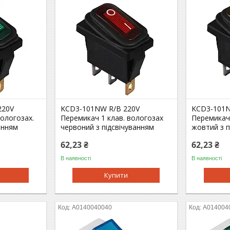
220V
KCD3-101NW R/B 220V
KCD3-101N
вологозах.
Перемикач 1 клав. вологозах
Перемикач 
анням
червоний з підсвічуванням
жовтий з п
62,23 ₴
62,23 ₴
В наявності
В наявності
Купити
A0140040040
A014004