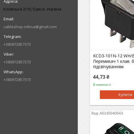
Косівська 2/10, Одеса, Україна
cableshop.odesa@gmail.com
+380972857373
KCD3-101N-12 WH/B
Перемикач 1 клав. б
+380972857373
підсвічуванням
44,73 ₴
+380972857373
В наявності
Купити
A0140040043