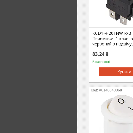
KCD1-4-201NW R/B 
Перемикач 1 клав. 
червоний з підсвіч
83,24 ₴
В наявності
Купити
A0140040068