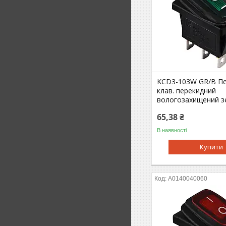
KCD3-103W GR/B Пе
клав. перекидний
вологозахищений з
65,38 ₴
В наявності
Купити
A0140040060