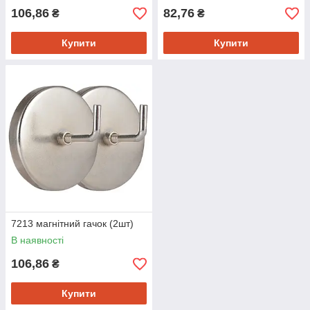
106,86
82,76
₴
₴
Купити
Купити
7213 магнітний гачок (2шт)
В наявності
106,86
₴
Купити