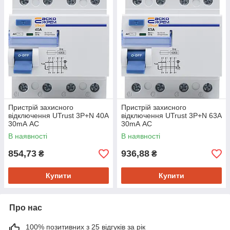
Пристрій захисного
Пристрій захисного
відключення UTrust 3P+N 40А
відключення UTrust 3P+N 63А
30mА АС
30mА АС
В наявності
В наявності
854,73
936,88
₴
₴
Купити
Купити
Про нас
100% позитивних з 25 відгуків за рік