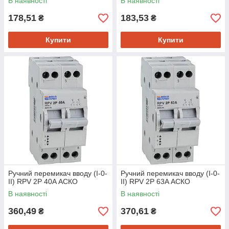
В наявності
В наявності
178,51
183,53
₴
₴
Купити
Купити
Ручний перемикач вводу (І-0-
Ручний перемикач вводу (І-0-
ІІ) RPV 2P 40A АСКО
ІІ) RPV 2P 63A АСКО
В наявності
В наявності
360,49
370,61
₴
₴