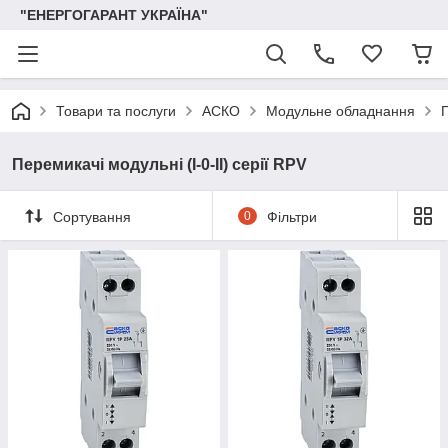
"ЕНЕРГОГАРАНТ УКРАЇНА"
Товари та послуги
АСКО
Модульне обладнання
П
Перемикачі модульні (І-0-ІІ) серії RPV
Сортування
0
Фільтри