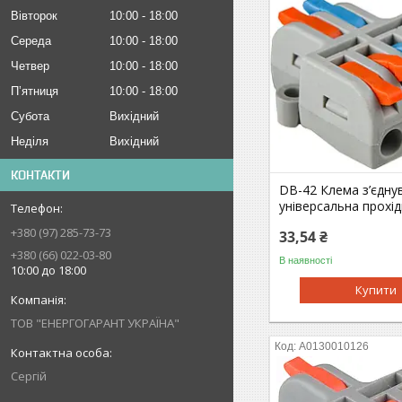
Вівторок
10:00
18:00
Середа
10:00
18:00
Четвер
10:00
18:00
Пʼятниця
10:00
18:00
Субота
Вихідний
Неділя
Вихідний
КОНТАКТИ
DB-42 Клема з’єдну
універсальна прохі
+380 (97) 285-73-73
33,54 ₴
+380 (66) 022-03-80
В наявності
10:00 до 18:00
Купити
ТОВ "ЕНЕРГОГАРАНТ УКРАЇНА"
A0130010126
Сергій