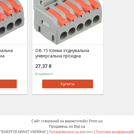
вальна
DB-15 Клема з’єднувальна
дна
універсальна прохідна
27,37 ₴
В наявності
Купити
Сайт створений на маркетплейсі
Prom.ua
Продавець на Bigl.ua
ТОВ "ЕНЕРГОГАРАНТ УКРАЇНА" |
Поскаржитися на контент
|
Політика конфіденцій