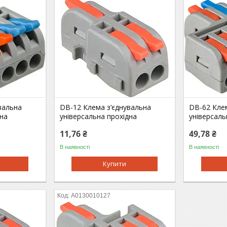
вальна
DB-12 Клема з’єднувальна
DB-62 Кле
дна
універсальна прохідна
універсаль
11,76 ₴
49,78 ₴
В наявності
В наявності
Купити
A0130010127