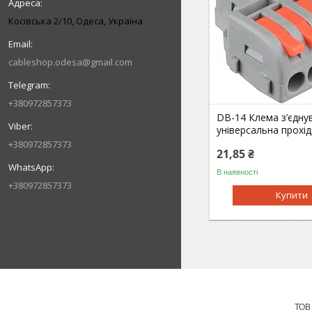
Косівська 2/10, Одеса, Україна
cableshop.odesa@gmail.com
+380972857373
DB-14 Клема з’єдну
універсальна прохі
+380972857373
21,85 ₴
В наявності
+380972857373
Купити