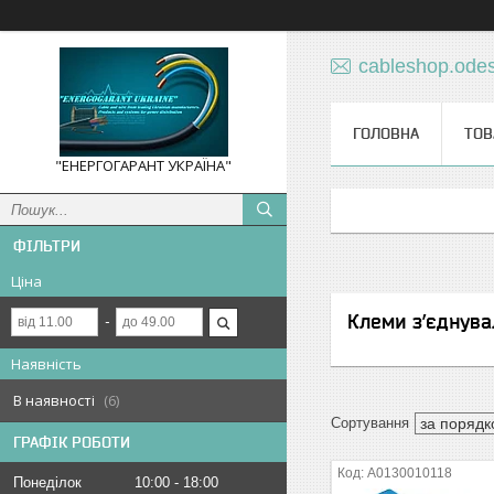
cableshop.ode
ГОЛОВНА
ТОВ
"ЕНЕРГОГАРАНТ УКРАЇНА"
ФІЛЬТРИ
Ціна
Клеми з’єднувал
Наявність
В наявності
6
ГРАФІК РОБОТИ
A0130010118
Понеділок
10:00
18:00