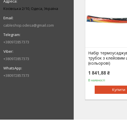
Косівська 2/10, Одеса, Україна
cableshop.odesa@gmail.com
+380972857373
Набір термоусаджу
трубок з клейовим 
+380972857373
(кольорові)
1 841,88 ₴
+380972857373
В наявності
Купити