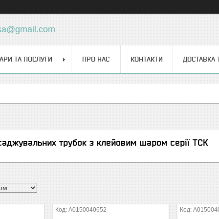
sa@gmail.com
АРИ ТА ПОСЛУГИ
ПРО НАС
КОНТАКТИ
ДОСТАВКА 
аджувальних трубок з клейовим шаром серії ТСК
A0150040652
A015004