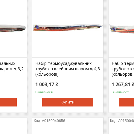
вальних
Набір термоусаджувальних
Набір тер
шаром ᴓ 3,2
трубок з клейовим шаром ᴓ 4,8
трубок з к
(кольорові)
(кольорові
1 003,17 ₴
1 267,81 
В наявності
В наявності
Купити
A0150040656
A015004