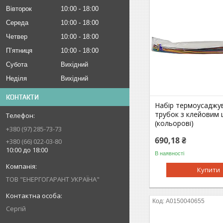
Вівторок
10:00
18:00
Середа
10:00
18:00
Четвер
10:00
18:00
Пʼятниця
10:00
18:00
Субота
Вихідний
Неділя
Вихідний
КОНТАКТИ
Набір термоусаджу
трубок з клейовим 
(кольорові)
+380 (97) 285-73-73
690,18 ₴
+380 (66) 022-03-80
10:00 до 18:00
В наявності
Купити
ТОВ "ЕНЕРГОГАРАНТ УКРАЇНА"
A0150040655
Сергій