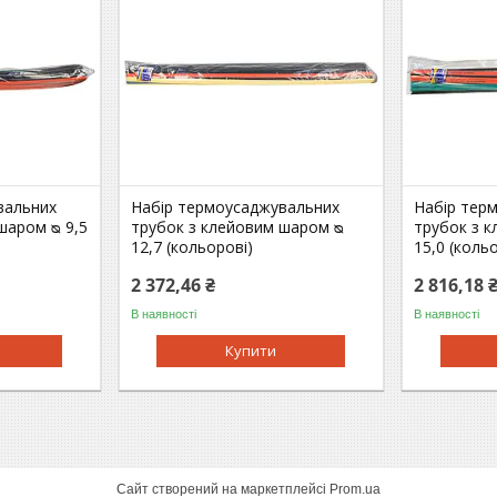
вальних
Набір термоусаджувальних
Набір тер
шаром ᴓ 9,5
трубок з клейовим шаром ᴓ
трубок з 
12,7 (кольорові)
15,0 (коль
2 372,46 ₴
2 816,18 
В наявності
В наявності
Купити
Сайт створений на маркетплейсі
Prom.ua