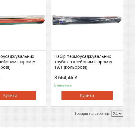
моусаджувальних
Набір термоусаджувальних
клейовим шаром ᴓ
трубок з клейовим шаром ᴓ
орові)
19,1 (кольорові)
₴
3 664,46 ₴
В наявності
Купити
Купити