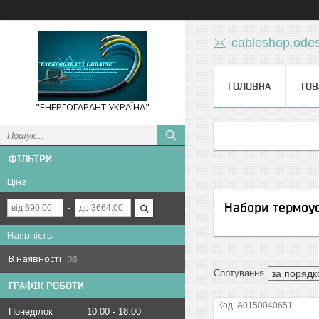
cableshop.ode
ГОЛОВНА
ТОВ
"ЕНЕРГОГАРАНТ УКРАЇНА"
ФІЛЬТРИ
Ціна
Набори термоус
Наявність
В наявності
8
ГРАФІК РОБОТИ
A0150040651
Понеділок
10:00
18:00