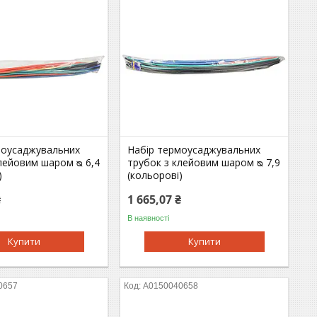
моусаджувальних
Набір термоусаджувальних
лейовим шаром ᴓ 6,4
трубок з клейовим шаром ᴓ 7,9
)
(кольорові)
₴
1 665,07 ₴
В наявності
Купити
Купити
0657
A0150040658