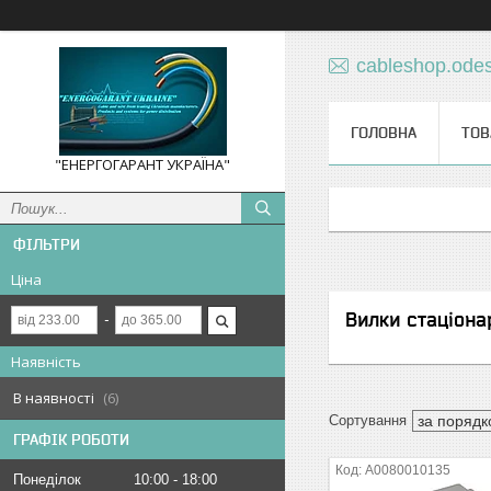
cableshop.ode
ГОЛОВНА
ТОВ
"ЕНЕРГОГАРАНТ УКРАЇНА"
ФІЛЬТРИ
Ціна
Вилки стаціона
Наявність
В наявності
6
ГРАФІК РОБОТИ
A0080010135
Понеділок
10:00
18:00