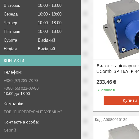
Вівторок
10:00
18:00
Середа
10:00
18:00
Четвер
10:00
18:00
Пʼятниця
10:00
18:00
Субота
Вихідний
Неділя
Вихідний
КОНТАКТИ
Вилка стаціонарна с
UСombi 3P 16A IP 4
+380 (97) 285-73-73
233,46 ₴
+380 (66) 022-03-80
В наявності
10:00 до 18:00
Купити
ТОВ "ЕНЕРГОГАРАНТ УКРАЇНА"
A0080010139
Сергій