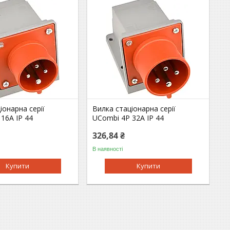
іонарна серії
Вилка стаціонарна серії
16A IP 44
UСombi 4P 32A IP 44
326,84 ₴
В наявності
Купити
Купити