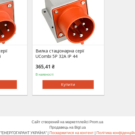
ерії
Вилка стаціонарна серії
4
UСombi 5P 32A IP 44
365,41 ₴
В наявності
Купити
Сайт створений на маркетплейсі
Prom.ua
Продавець на Bigl.ua
ТОВ "ЕНЕРГОГАРАНТ УКРАЇНА" |
Поскаржитися на контент
|
Політика конфіденцій