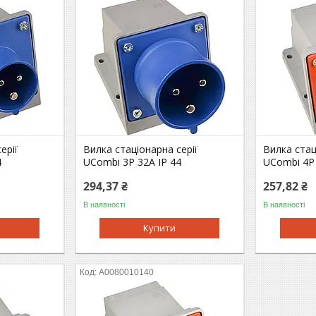
ерії
Вилка стаціонарна серії
Вилка стац
4
UСombi 3P 32A IP 44
UСombi 4P 
294,37 ₴
257,82 ₴
В наявності
В наявності
Купити
A0080010140