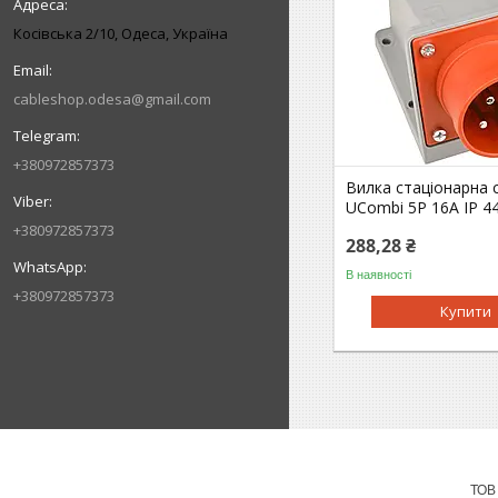
Косівська 2/10, Одеса, Україна
cableshop.odesa@gmail.com
+380972857373
Вилка стаціонарна с
UСombi 5P 16A IP 4
+380972857373
288,28 ₴
В наявності
+380972857373
Купити