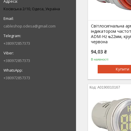
Косівська 2/10, Одеса, Україна
Світлосигнальна ар
cableshop.odesa@gmail.com
індикатором частоти
ADM-Hz ᴓ22мм, кру
червона
+380972857373
94,03 ₴
В наявності
+380972857373
Купити
+380972857373
A0190010167