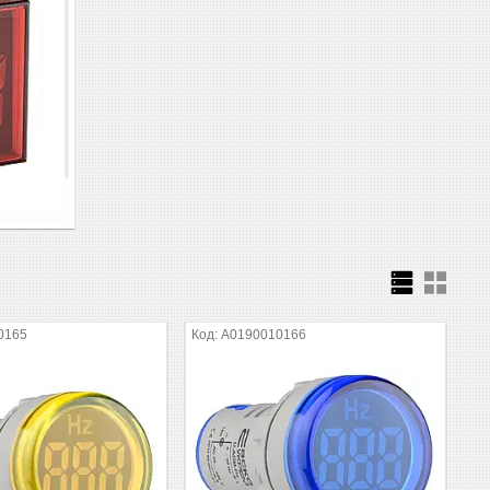
0165
A0190010166