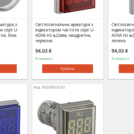
матура з
Світлосигнальна арматура з
Світлосигн
 серії U-
індикатором частоти серії U-
індикаторо
ла, біла
ADM-Hz ᴓ22мм, квадратна,
ADM-Hz ᴓ2
червона
зелена
94,03 ₴
94,03 ₴
В наявності
В наявності
Купити
A0190010152