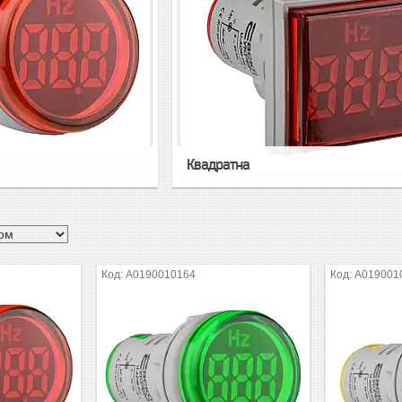
Квадратна
A0190010164
A019001