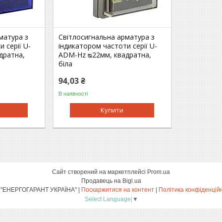
матура з
Світлосигнальна арматура з
 серії U-
індикатором частоти серії U-
дратна,
ADM-Hz ᴓ22мм, квадратна,
біла
94,03 ₴
В наявності
Купити
Сайт створений на маркетплейсі
Prom.ua
Продавець на Bigl.ua
ТОВ "ЕНЕРГОГАРАНТ УКРАЇНА" |
Поскаржитися на контент
|
Політика конфіденцій
Select Language
▼