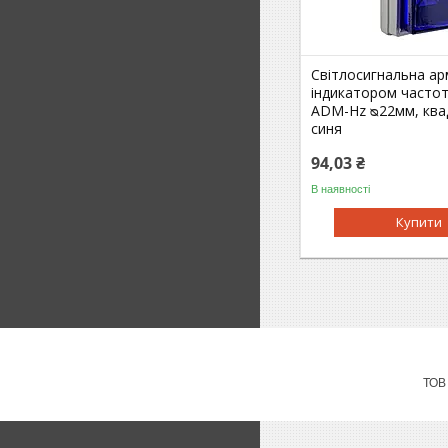
Світлосигнальна ар
індикатором частоти
ADM-Hz ᴓ22мм, ква
синя
94,03 ₴
В наявності
Купити