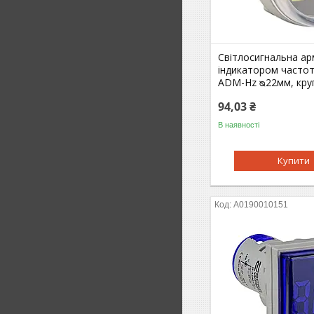
Світлосигнальна ар
індикатором частоти
ADM-Hz ᴓ22мм, круг
94,03 ₴
В наявності
Купити
A0190010151