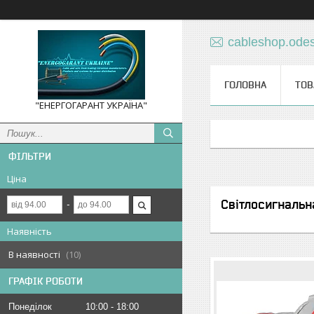
cableshop.ode
ГОЛОВНА
ТОВ
"ЕНЕРГОГАРАНТ УКРАЇНА"
ФІЛЬТРИ
Ціна
Світлосигнальн
Наявність
В наявності
10
ГРАФІК РОБОТИ
Понеділок
10:00
18:00