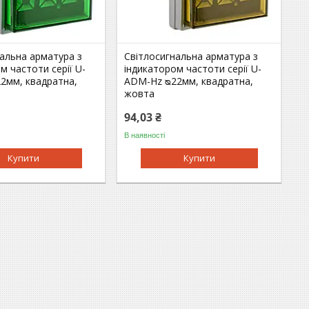
альна арматура з
Світлосигнальна арматура з
м частоти серії U-
індикатором частоти серії U-
2мм, квадратна,
ADM-Hz ᴓ22мм, квадратна,
жовта
94,03 ₴
В наявності
Купити
Купити