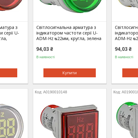
матура з
Світлосигнальна арматура з
Світлосигн
 серії U-
індикатором частоти серії U-
індикаторо
гла,
ADM-Hz ᴓ22мм, кругла, зелена
ADM-Hz ᴓ2
94,03 ₴
94,03 ₴
В наявності
В наявності
Купити
A0190010148
A019001