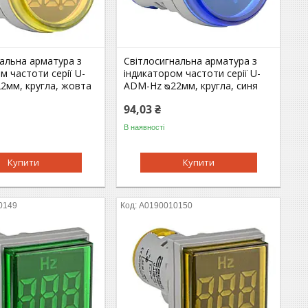
альна арматура з
Світлосигнальна арматура з
м частоти серії U-
індикатором частоти серії U-
2мм, кругла, жовта
ADM-Hz ᴓ22мм, кругла, синя
94,03 ₴
В наявності
Купити
Купити
0149
A0190010150