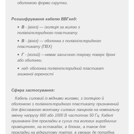
оболонкою форми скрутки.
Розшифрування кабелю ВВГнгд:
В
- (вініл) — ізоляція за жилою з
полівінілхлоридного пластикату.
В
- (вініл) — оболонка з полівінілхлоридного
пластикату (ПВХ)
Г
-
(голий) —немає захисного покрову поверх броні
або оболонки.
нгд- оболонка полівінілхлоридний пластикат
зниженої горючості
Сфера застосування:
Кабель силовий із мідними жилами, з ізоляцією й
оболонкою з полівінілхлоридного пластикату призначений
для фіксованого монтажу силових ланцюгів на номінальну
змінну напругу 660 або 1000 В частотою 50 Гц. Кабелі
призначені для прокладки в сухих та вологих виробничих
приміщеннях, на естакадах, в блоках, а також для
прокладки на відкритому повітрі, в умовах де потрібна