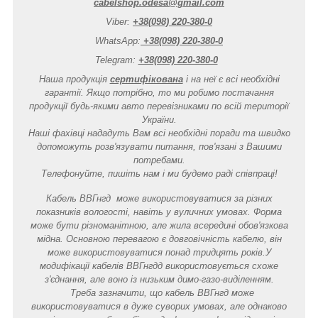
cabelshop.odesa@gmail.com
Viber:
+38(098) 220-380-0
WhatsApp:
+38(098) 220-380-0
Telegram:
+38(098) 220-380-0
Наша продукція
сертифікована
і на неї є всі необхідні
гарантії. Якщо потрібно, то ми робимо постачання
продукції будь-якими авто перевізниками по всій території
України.
Наші фахівці нададуть Вам всі необхідні поради та швидко
допоможуть розв'язувати питання, пов'язані з Вашими
потребами.
Телефонуйте, пишіть нам і ми будемо раді співпраці!
Кабель ВВГнгд може використовуватися за різних
показників вологості, навіть у вуличних умовах. Форма
може бути різноманітною, але жила всередині обов'язкова
мідна. Основною перевагою є довговічність кабелю, він
може використовуватися понад тридцять років.У
модифікації кабелів ВВГнгдд використовується схоже
з'єднання, але воно із низьким димо-газо-виділенням.
Треба зазначити, що кабель ВВГнгд може
використовуватися в дуже суворих умовах, але однаково