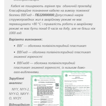
Кабелі не поширюють горіння при одиничній прокладці.
Класифікаційне позначення кабелю на вимогу пожежної
безпеки ВВГнгд –
ПБ120000000
.
Допустимий нагрів
струмопровідних жил в аварійному режимі не має
перевищувати +80 °C і тривалість роботи в аварійному
режимі не має бути понад 8 часів на добу, але не більш ніж
1000 год.
Варіанти виконання:
.
ВВГ — оболонка полівінілхлоридний пластикат
ВВГнгд — оболонка полівінілхлоридний пластикат
зниженої горючості
ВВГнгдд — оболонка полівінілхлоридний
пластикат зниженої горючості, із низьким димо-
газо-виділеннями.
Зарубіжні
аналоги:
NYY, NYY-J,
NYY-O, NAYY-
O, NY2Y.
Відповідніст