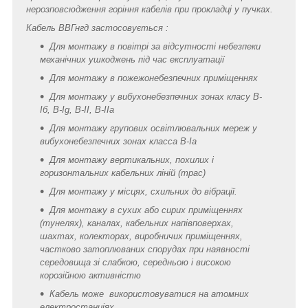
нерозповсюдження горіння кабелів при прокладці у пучках.
Кабель ВВГнгд застосовується :
Для монтажу в повітрі за відсутності небезпеки
механічних ушкоджень під час експлуатації
Для монтажу в пожежонебезпечних приміщеннях
Для монтажу у вибухонебезпечних зонах класу B-
Iб, B-Ig, В-II, В-IIa
Для монтажу групових освітлювальних мереж у
вибухонебезпечних зонах класса В-Ia
Для монтажу вертикальних, похилих і
горизонтальних кабельних ліній (трас)
Для монтажу у місцях, схильних до вібрації.
Для монтажу в сухих або сирих приміщеннях
(тунелях), каналах, кабельних напівповерхах,
шахтах, колекторах,
виробничих приміщеннях,
частково затоплюваних спорудах при наявності
середовища зі слабкою, середньою і високою
корозійною активністю
Кабель може використовуватися на атомних
електростанціях