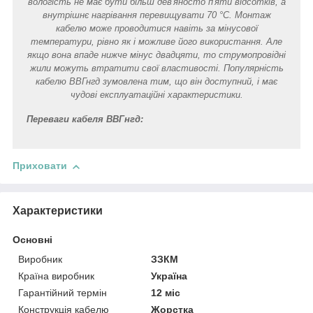
вологість не має бути більш дев'яносто п'яти відсотків, а
внутрішнє нагрівання перевищувати 70 °C. Монтаж
кабелю може проводитися навіть за мінусової
температури, рівно як і можливе його використання. Але
якщо вона впаде нижче мінус двадцяти, то струмопровідні
жили можуть втратити свої властивості. Популярність
кабелю ВВГнгд зумовлена тим, що він доступний, і має
чудові експлуатаційні характеристики.
Переваги кабеля ВВГнгд:
Приховати
Характеристики
Основні
Виробник
ЗЗКМ
Країна виробник
Україна
Гарантійний термін
12 міс
Конструкція кабелю
Жорстка