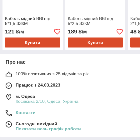
Кабель мідний ВВГнгд
Кабель мідний ВВГнгд
Кабе
5*1,5 ЗЗКМ
5*2,5 ЗЗКМ
2*1,
121
189
48
₴/м
₴/м
₴
Купити
Купити
Про нас
100% позитивних з 25 відгуків за рік
Працює з 24.03.2023
м. Одеса
Косівська 2/10, Одеса, Україна
Контакти
Сьогодні вихідний
Показати весь графік роботи