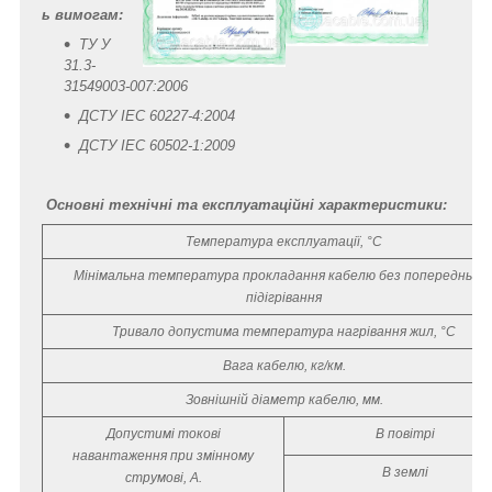
ь вимогам:
ТУ У
31.3-
31549003-007:2006
ДСТУ IEС 60227-4:2004
ДСТУ IEC 60502-1:2009
Основні технічні та експлуатаційні характеристики:
Температура експлуатації, °С
Мінімальна температура прокладання кабелю без попередньог
підігрівання
Тривало допустима температура нагрівання жил, °С
Вага кабелю, кг/км.
Зовнішній діаметр кабелю, мм.
Допустимі токові
В повітрі
навантаження при змінному
В землі
струмові, А.