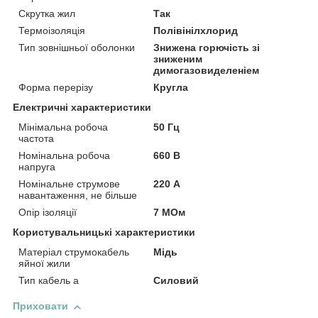
Скрутка жил
Так
Термоізоляція
Полівінілхлорид
Тип зовнішньої оболонки
Знижена горючість зі
зниженим
димогазовиделеніем
Форма перерізу
Кругла
Електричні характеристики
Мінімальна робоча
50 Гц
частота
Номінальна робоча
660 В
напруга
Номінальне струмове
220 А
навантаження, не більше
Опір ізоляції
7 МОм
Користувальницькі характеристики
Матеріал струмокабель
Мідь
яйної жили
Тип кабель а
Силовий
Приховати