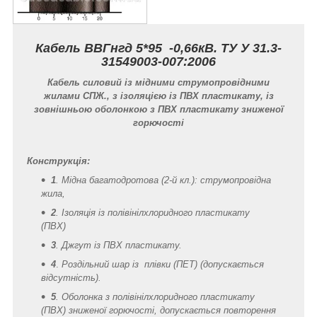
Кабель ВВГнгд 5*95 -0,66кВ. ТУ У 31.3-
31549003-007:2006
Кабель силовий із мідними струмопровідними
жилами СПЖ., з ізоляцією із ПВХ пластикату, із
зовнішньою оболонкою з ПВХ пластикату зниженої
горючості
Конструкція:
1
. Мідна багатодротова (2-й кл.): струмопровідна
жила,
2
. Ізоляція із полівінілхлоридного пластикату
(ПВХ)
3
.
Джгут із ПВХ пластикату.
4
.
Роздільний шар із плівки (ПЕТ) (допускається
відсутність).
5
. Оболонка з полівінілхлоридного пластикату
(ПВХ) зниженої горючості,
допускається повторення