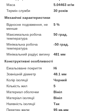
Маса
5.04463 кг/м
Термін служби
30 років
Механічні характеристики
Відносне подовження, не
5 %
менше
Максимальна робоча
50 град.
температура
Мінімальна робоча
-50 град.
температура
Мінімальний радіус вигину
481 мм
Конструктивні особливості
Емальоване покриття
Ні
Зовнішній діаметр
48.1 мм
Колір ізоляції
Чорний
Кількість жил
5
Материал оболочки
Вініл
Матеріал ізоляції
Вініл
Наявність ізоляції
Так
Перетин жили
95 кв.мм