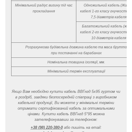
Мінімальний радіус вигину під час
Одножильний кабель (Жили 
прокладання
кабелі 1-го класу гнучкості (О
7,5 діаметрів кабеля
Багатожильний кабель (жили
кабелі 2-го класу гнучкості (2к
10 діаметрів кабеля
Розрахункова будівельна довжина кабелю та маса брутто
при постачанні на барабанах
Номінальна товщина ізоляції, мм.
Мінімальний термін експлуатації
Якщо Вам необхідно купити кабель ВВГнгд 5х95 гуртом чи
в роздріб, завдяки безпосередній співпраці з виробником
кабельної продукції, Ви можете у мінімальні терміни
отримати сертифікований кабель за оптимальними
цінами. Купити кабель ВВГнгд 5*95 можна
зателефонувавши за телефоном:
+38 (98) 220-380-0
або пишіть на email: