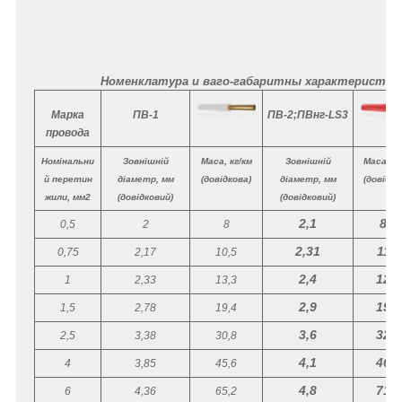
Номенклатура и ваго-габаритны характеристики
Марка
ПВ-1
ПВ-2;ПВнг-LS3
провода
Номінальни
Зовнішній
Маса, кг/км
Зовнішній
Маса, кг
й перетин
діаметр, мм
(довідкова)
діаметр, мм
(довідко
жили, мм
2
(довідковий)
(довідковий)
2,1
8,6
0,5
2
8
2,31
11,5
0,75
2,17
10,5
2,4
12,9
1
2,33
13,3
2,9
19,5
1,5
2,78
19,4
3,6
32,0
2,5
3,38
30,8
4,1
46,7
4
3,85
45,6
4,8
71,2
6
4,36
65,2