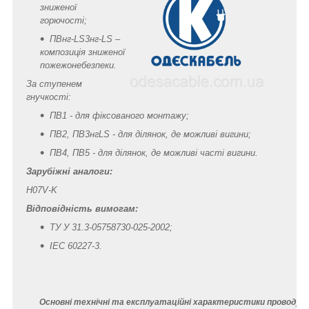
зниженої
горючості;
ПВнг-LS3нг-LS –
композиція зниженої
пожежонебезпеки.
За ступенем
гнучкості:
ПВ1 - для фіксованого монтажу;
ПВ2, ПВ3нгLS - для ділянок, де можливі вигини;
ПВ4, ПВ5 - для ділянок, де можливі часті вигини.
Зарубіжні аналоги:
H07V-K
Відповідність
вимогам:
ТУ У 31.3-05758730-025-2002;
IEC 60227-3.
Основні технічні та експлуатаційні характеристики проводу