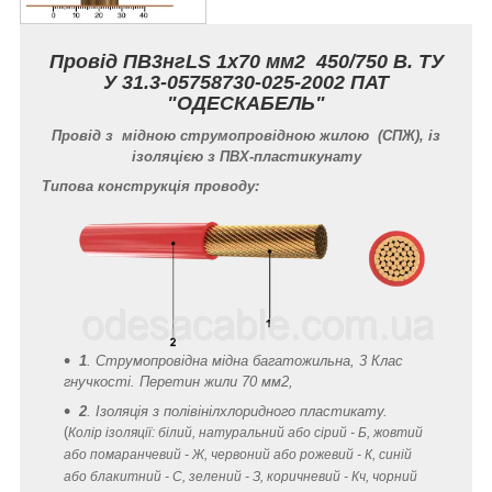
Провід ПВ3нгLS 1х70 мм
2
450/750 В. ТУ
У 31.3-05758730-025-2002 ПАТ
"ОДЕСКАБЕЛЬ"
Провід з мідною струмопровідною жилою (СПЖ), із
ізоляцією з ПВХ-пластикунату
Типова конструкція проводу:
1
. Струмопровідна мідна багатожильна, 3 Клас
гнучкості. Перетин жили 70 мм
2
,
2
. Ізоляція з полівінілхлоридного пластикату.
(
Колір ізоляції: білий, натуральний або сірий - Б, жовтий
або помаранчевий - Ж, червоний або рожевий - К, синій
або блакитний - С, зелений - З, коричневий - Кч, чорний