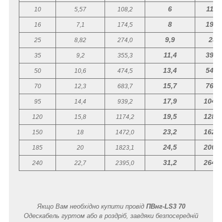
6
111,
10
5,57
108,2
8
198,
16
7,1
174,5
9,9
283
25
8,82
274,0
11,4
394,
35
9,2
355,3
13,4
545,
50
10,6
474,5
15,7
762,
70
12,3
683,7
17,9
1042,
95
14,4
939,2
19,5
1281,
120
15,8
1174,2
23,2
1629,
150
18
1472,0
24,5
2001,
185
20
1823,1
31,2
2640,
240
22,7
2395,0
Якщо Вам необхідно купити провід
ПВнг-LS3 70
Одескабель гуртом або в роздріб, завдяки безпосередній