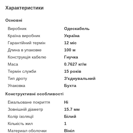
Характеристики
Основні
Виробник
Одескабель
Країна виробник
Україна
Гарантійний термін
12 міс
Длина в упаковке
100 м
Конструкція кабелю
Гнучка
Маса
0.7627 кг/м
Термін служби
15 років
Тип дроту
З'єднувальний
Упаковка
Бухта
Конструктивні особливості
Емальоване покриття
Ні
Зовнішній діаметр
15.7 мм
Колір ізоляції
Білий
Кількість жил
1
Материал оболочки
Вініл