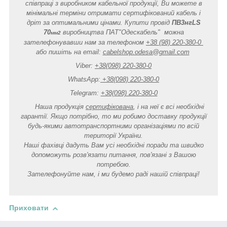
співпраці з виробником кабельної продукції, Ви можете в
мінімальні терміни отримати сертифікований кабель і
дріт за оптимальними цінами. Купити провід
ПВ3нгLS
70
виробництва ПАТ"Одескабель" можна
мм
2
зателефонувавши нам за телефоном
+38 (98) 220-380-0
або пишіть на email:
cabelshop.odesa@gmail.com
Viber:
+38(098) 220-380-0
WhatsApp:
+38(098) 220-380-0
Telegram:
+38(098) 220-380-0
Наша продукція
сертифікована
, і на неї є всі необхідні
гарантії. Якщо потрібно, то ми робимо доставку продукції
будь-якими автотранспортними організаціями по всій
території України.
Наші фахівці дадуть Вам усі необхідні поради та швидко
допоможуть розв'язати питання, пов'язані з Вашою
потребою.
Зателефонуйте нам, і ми будемо раді нашій співпраці!
Приховати