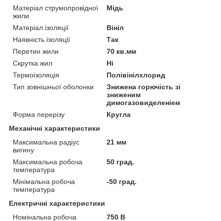
Матеріал струмопровідної
Мідь
жили
Матеріал ізоляції
Вініл
Наявність ізоляції
Так
Перетин жили
70 кв.мм
Скрутка жил
Ні
Термоізоляція
Полівінілхлорид
Тип зовнішньої оболонки
Знижена горючість зі
зниженим
димогазовиделеніем
Форма перерізу
Кругла
Механічні характеристики
Максимальна радіус
21 мм
вигину
Максимальна робоча
50 град.
температура
Мінімальна робоча
-50 град.
температура
Електричні характеристики
Номінальна робоча
750 В