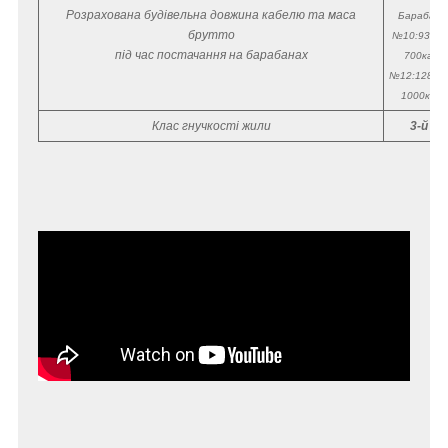
Розрахована будівельна довжина кабелю та маса
Барабан
брутто
№10:930м/
під час постачання на барабанах
700кг
.
№12:1280м
1000кг
.
Клас гнучкості жили
3-й