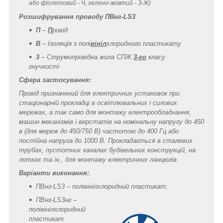
або фіолетовий - Ч, зелено-жовтий - З-Ж)
Розшифрування проводу ПВнг-LS3
П
–
П
ровід
В
– Ізоляція з полі
вініл
хлоридного пластикату
3
– Струмопровідна жила СПЖ
3-го
класу
гнучкості
Сфера застосування:
Провід призначений для електричних установок при
стаціонарній прокладці в освітлювальних і силових
мережах, а так само для монтажу електрообладнання,
машин механізмів і верстатів на номінальну напругу до 450
в (для мереж до 450/750 В) частотою до 400 Гц або
постійна напруга до 1000 В. Прокладається в сталевих
трубах, пустотних каналах будівельних конструкцій, на
лотках та ін., для монтажу електричних ланцюгів.
Варіанти виконання:
.
ПВнг-LS3 – полівінілхлоридний пластикат;
ПВнг-LS3нг –
полівінілхлоридний
пластикат