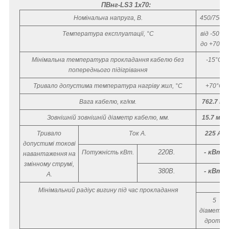
ПВнг-LS3 1х70:
Номінальна напруга, В.
450/750 В
Температура експлуатації, °С
від -50 °C
до +70 °C
Мінімальна температура прокладання кабелю без
-15°С
попереднього підігрівання
Тривало допустима температура нагріву жил, °С
+70°С
Вага кабелю, кг/км.
762.7 кг.
Зовнішній зовнішній діаметр кабелю, мм.
15.7 мм.
Тривало
Ток А.
225 А.
допустимі токові
220В.
- кВт.
Потужність кВт.
навантаження на
змінному струмі,
380В.
- кВт.
А.
Мінімальний радіус вигину під час прокладання
5
діаметрів
дроту.