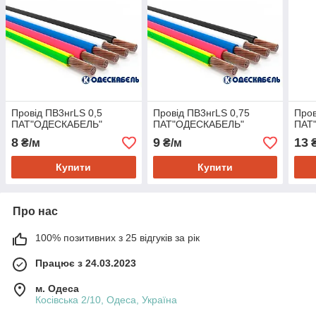
Провід ПВ3нгLS 0,5
Провід ПВ3нгLS 0,75
Пров
ПАТ"ОДЕСКАБЕЛЬ"
ПАТ"ОДЕСКАБЕЛЬ"
ПАТ
8
9
13
₴/м
₴/м
₴
Купити
Купити
Про нас
100% позитивних з 25 відгуків за рік
Працює з 24.03.2023
м. Одеса
Косівська 2/10, Одеса, Україна