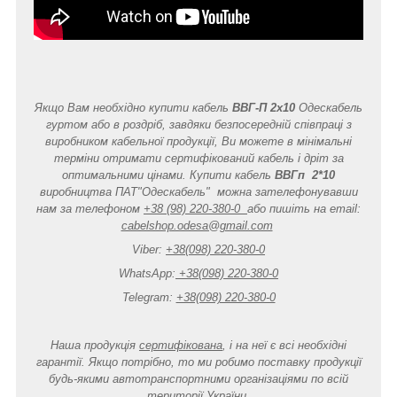
Якщо Вам необхідно купити кабель
ВВГ-П 2x10
Одескабель
гуртом або в роздріб, завдяки безпосередній співпраці з
виробником кабельної продукції, Ви можете в мінімальні
терміни отримати сертифікований кабель і дріт за
оптимальними цінами. Купити кабель
ВВГп 2*10
виробництва ПАТ"Одескабель" можна зателефонувавши
нам за телефоном
+38 (98) 220-380-0
або пишіть на email:
cabelshop.odesa@gmail.com
Viber:
+38(098) 220-380-0
WhatsApp:
+38(098) 220-380-0
Telegram:
+38(098) 220-380-0
Наша продукція
сертифікована
, і на неї є всі необхідні
гарантії. Якщо потрібно, то ми робимо поставку продукції
будь-якими автотранспортними організаціями по всій
території України.