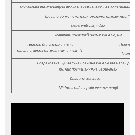
Мінімальна температура прокладання кабелю без попереднього 
Тривало допустима температура нагріву жил, °С
Маса кабелю, кг/км.
Зовнішній зовнішній розмір кабелю, мм.
Тривало допустимі токові
Повітря
навантаження на змінному струмі, А.
Земля
Розрахована будівельна довжина кабелю та маса бру
під час постачання на барабанах
Клас гнучкості жили
Мінімальний термін експлуатації