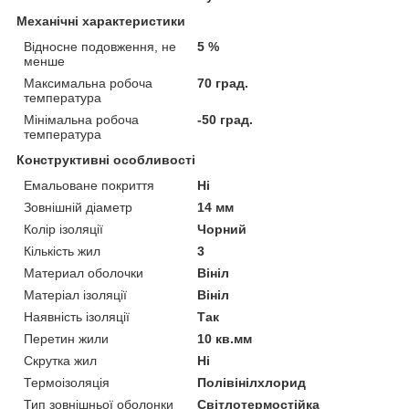
Механічні характеристики
Відносне подовження, не
5 %
менше
Максимальна робоча
70 град.
температура
Мінімальна робоча
-50 град.
температура
Конструктивні особливості
Емальоване покриття
Ні
Зовнішній діаметр
14 мм
Колір ізоляції
Чорний
Кількість жил
3
Материал оболочки
Вініл
Матеріал ізоляції
Вініл
Наявність ізоляції
Так
Перетин жили
10 кв.мм
Скрутка жил
Ні
Термоізоляція
Полівінілхлорид
Тип зовнішньої оболонки
Світлотермостійка