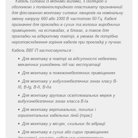
Кабель силовий із мідними жилами, з ізоляцією й
оболонкою з полівінілхлоридного пластикату призначений
для фіксованого монтажу силових ланцюгів на номінальну
змінну напругу 660 або 1000 В частотою 50 Гц. Кабелі
призначені для прокладки в сухих та вологих виробничих
приміщеннях, на естакадах, в блоках, а також для
прокладки на відкритому повітрі, в умовах де потрібна
нерозповсюдження горіння кабелів при прокладці у пучках.
Кабель ВВГ-П застосовується :
Для монтажу в повітрі за відсутності небезпеки
механічних ушкоджень під час експлуатації
Для монтажу в пожежонебезпечних приміщеннях
Для монтажу у вибухонебезпечних зонах класу B-
Iб, B-Ig, В-II, В-IIa
Для монтажу групових освітлювальних мереж у
вибухонебезпечних зонах класса В-Ia
Для монтажу вертикальних, похилих і
горизонтальних кабельних ліній (трас)
Для монтажу у місцях, схильних до вібрації.
Для монтажу в сухих або сирих приміщеннях
(тунелях), каналах, кабельних напівповерхах,