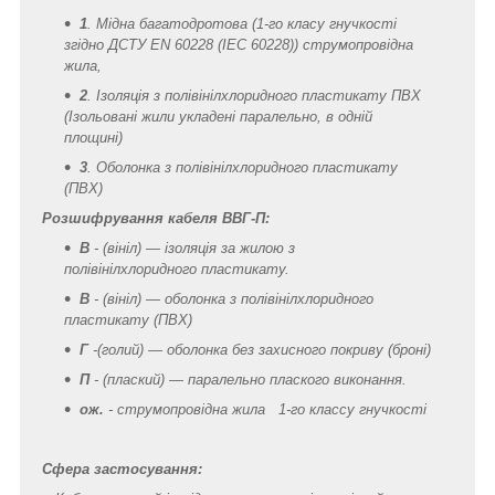
1
. Мідна багатодротова (1-го класу гнучкості
згідно ДСТУ EN 60228 (IEC 60228)
) струмопровідна
жила,
2
. Ізоляція з полівінілхлоридного пластикату ПВХ
(Ізольовані жили укладені паралельно, в одній
площині)
3
. Оболонка з полівінілхлоридного пластикату
(ПВХ)
Розшифрування кабеля ВВГ-П:
В
- (вініл) — ізоляція за жилою з
полівінілхлоридного пластикату.
В
- (вініл) — оболонка з полівінілхлоридного
пластикату (ПВХ)
Г
-(голий) — оболонка без захисного покриву (броні)
П
- (плаский) — паралельно плаского виконання.
ож.
- струмопровідна жила 1-го классу гнучкості
Сфера застосування: