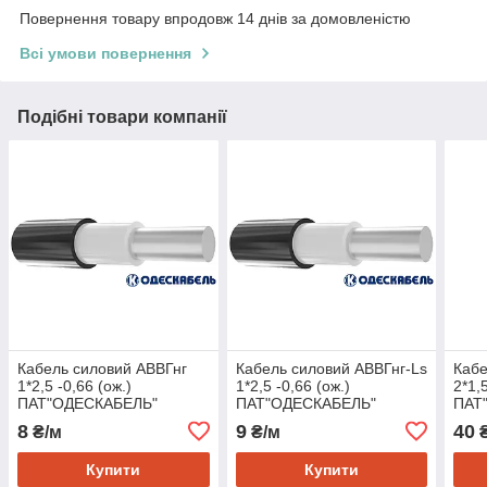
Повернення товару впродовж 14 днів за домовленістю
Всі умови повернення
Подібні товари компанії
Кабель силовий АВВГнг
Кабель силовий АВВГнг-Ls
Кабе
1*2,5 -0,66 (ож.)
1*2,5 -0,66 (ож.)
2*1,
ПАТ"ОДЕСКАБЕЛЬ"
ПАТ"ОДЕСКАБЕЛЬ"
ПАТ
8
9
40
₴/м
₴/м
₴
Купити
Купити