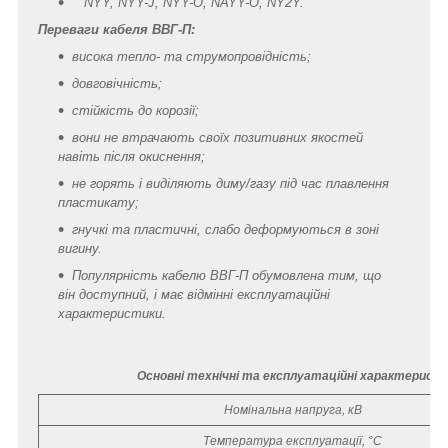
NYY, NYY-J, NYY-O, NAYY-O, NY2Y.
Переваги кабеля ВВГ-П:
висока тепло- та струмопровідність;
довговічність;
стійкість до корозії;
вони не втрачають своїх позитивних якостей
навіть після окиснення;
не горять і виділяють диму/газу під час плавлення
пластикату;
гнучкі та пластичні, слабо деформуються в зоні
вигину.
Популярність кабелю ВВГ-П обумовлена тим, що
він доступний, і має відмінні експлуатаційні
характеристики.
Основні технічні та експлуатаційні характеристи
Номінальна напруга, кВ
Температура експлуатації, °С