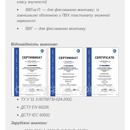
класу гнучкості)
ВВГнг-П — для фіксованого монтажу; із
зовнішньою оболонкою з ПВХ пластикату зниженої
горючості
ВВГ — для фіксованого монтажу.
.
Відповідність вимогам:
ТУ У 31.3-05758730-024-2002;
ДСТУ EN 60228;
ДСТУ IEC 60502.
Зарубіжні аналоги: