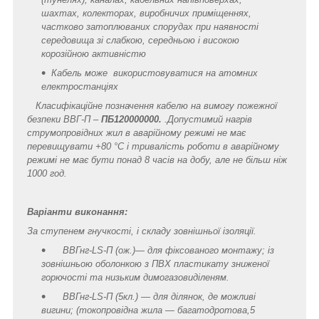
шахтах, колекторах,
виробничих приміщеннях,
частково затоплюваних спорудах при наявності
середовища зі слабкою, середньою і високою
корозійною активністю
Кабель може використовуватися на атомних
електростанціях
Класифікаційне позначення кабелю на вимогу пожежної
безпеки ВВГ-П –
ПБ120000000
.
.Допустимий нагрів
струмопровідних жил в аварійному режимі не має
перевищувати +80 °C і тривалість роботи в аварійному
режимі не має бути понад 8 часів на добу, але не більш ніж
1000 год.
Варіанти виконання:
За ступенем гнучкості, і складу зовнішньої ізоляції.
ВВГнг-LS-П (ож.)— для фіксованого монтажу; із
зовнішньою оболонкою з ПВХ пластикату зниженої
горючості та низьким димогазовиділеням.
ВВГнг-LS-П (5кл.) — для ділянок, де можливі
вигини; (токопровідна жила — багатодротова,5