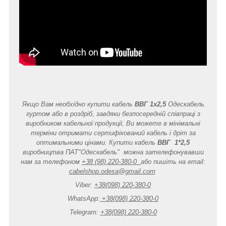
Якщо Вам необхідно купити кабель
ВВГ 1x2,5
Одескабель
гуртом або в роздріб, завдяки безпосередній співпраці з
виробником кабельної продукції, Ви можете в мінімальні
терміни отримати сертифікований кабель і дріт за
оптимальними цінами. Купити кабель
ВВГ 1*2,5
виробництва ПАТ"Одескабель" можна зателефонувавши
нам за телефоном
+38 (98) 220-380-0
або пишіть на email:
cabelshop.odesa@gmail.com
Viber:
+38(098) 220-380-0
WhatsApp:
+38(098) 220-380-0
Telegram:
+38(098) 220-380-0