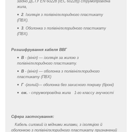
згідно ДСТУ EN 60228 (IEC 60228)) струмопровідна
жила,
2
. Ізоляція з полівінілхлоридного пластикату
(ПВХ).
3
. Оболонка з полівінілхлоридного пластикату
(ПВХ).
Розшифрування кабеля ВВГ
В
- (вініл) — ізоляція за жилою з
полівінілхлоридного пластикату.
В
- (вініл) — оболонка з полівінілхлоридного
пластикату (ПВХ)
Г
-(голий)— оболонка без захисного покриву (броні)
ож.
- струмопровідна жила 1-го классу гнучкості
Сфера застосування:
Кабель силовий із мідними жилами, з ізоляцією й
оболонкою з полівінілхлоридного пластикату призначений