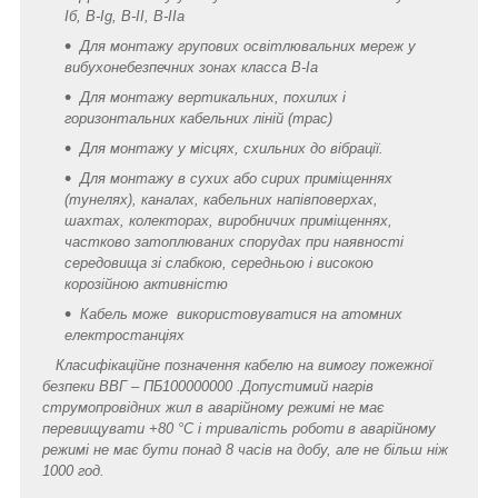
Iб, B-Ig, В-II, В-IIa
Для монтажу групових освітлювальних мереж у
вибухонебезпечних зонах класса В-Ia
Для монтажу вертикальних, похилих і
горизонтальних кабельних ліній (трас)
Для монтажу у місцях, схильних до вібрації.
Для монтажу в сухих або сирих приміщеннях
(тунелях), каналах, кабельних напівповерхах,
шахтах, колекторах, виробничих приміщеннях,
частково затоплюваних спорудах при наявності
середовища зі слабкою, середньою і високою
корозійною активністю
Кабель може використовуватися на атомних
електростанціях
Класифікаційне позначення кабелю на вимогу пожежної
безпеки ВВГ – ПБ100000000 .Допустимий нагрів
струмопровідних жил в аварійному режимі не має
перевищувати +80 °C і тривалість роботи в аварійному
режимі не має бути понад 8 часів на добу, але не більш ніж
1000 год.