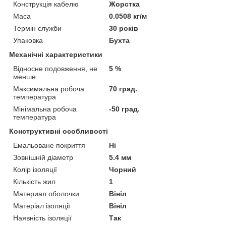
Конструкція кабелю
Жорстка
Маса
0.0508 кг/м
Термін служби
30 років
Упаковка
Бухта
Механічні характеристики
Відносне подовження, не
5 %
менше
Максимальна робоча
70 град.
температура
Мінімальна робоча
-50 град.
температура
Конструктивні особливості
Емальоване покриття
Ні
Зовнішній діаметр
5.4 мм
Колір ізоляції
Чорний
Кількість жил
1
Материал оболочки
Вініл
Матеріал ізоляції
Вініл
Наявність ізоляції
Так