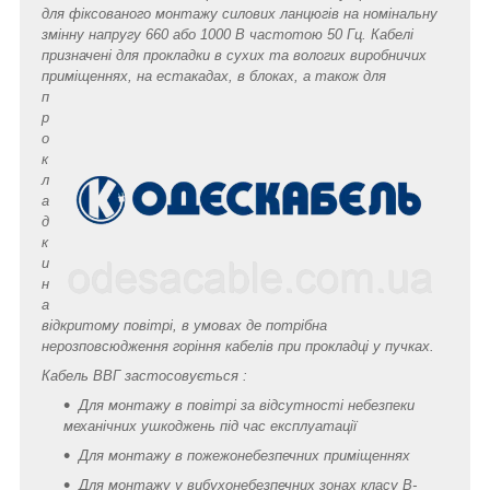
для фіксованого монтажу силових ланцюгів на номінальну
змінну напругу 660 або 1000 В частотою 50 Гц. Кабелі
призначені для прокладки в сухих та вологих виробничих
примі
щеннях, на естакадах, в блоках, а також для
п
р
о
к
л
а
д
к
и
н
а
відкритому повітрі, в умовах де потрібна
нерозповсюдження горіння кабелів при прокладці у пучках.
Кабель ВВГ застосовується :
Для монтажу в повітрі за відсутності небезпеки
механічних ушкоджень під час експлуатації
Для монтажу в пожежонебезпечних приміщеннях
Для монтажу у вибухонебезпечних зонах класу B-