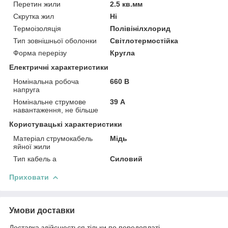
Перетин жили
2.5 кв.мм
Скрутка жил
Ні
Термоізоляція
Полівінілхлорид
Тип зовнішньої оболонки
Світлотермостійка
Форма перерізу
Кругла
Електричні характеристики
Номінальна робоча
660 В
напруга
Номінальне струмове
39 А
навантаження, не більше
Користувацькі характеристики
Матеріал струмокабель
Мідь
яйної жили
Тип кабель а
Силовий
Приховати
Умови доставки
Доставка здійснюється тільки по передоплаті.