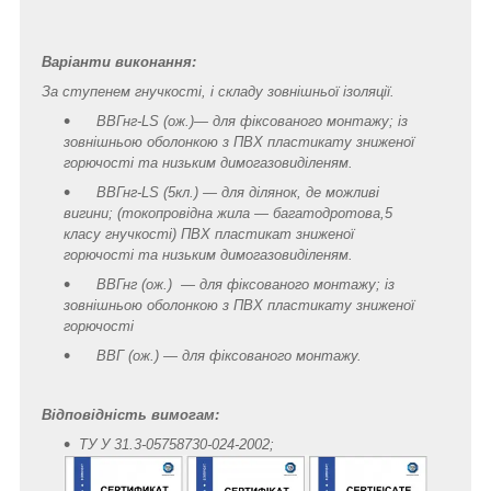
Варіанти виконання:
За ступенем гнучкості, і складу зовнішньої ізоляції.
ВВГнг-LS (ож.)— для фіксованого монтажу; із
зовнішньою оболонкою з ПВХ пластикату зниженої
горючості та низьким димогазовиділеням.
ВВГнг-LS (5кл.) — для ділянок, де можливі
вигини; (токопровідна жила — багатодротова,5
класу гнучкості) ПВХ пластикат зниженої
горючості та низьким димогазовиділеням.
ВВГнг (ож.) — для фіксованого монтажу; із
зовнішньою оболонкою з ПВХ пластикату зниженої
горючості
ВВГ (ож.) — для фіксованого монтажу.
Відповідність вимогам:
ТУ У 31.3-05758730-024-2002;