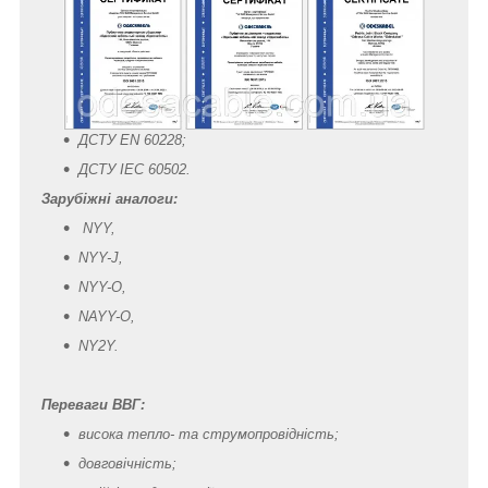
ДСТУ EN 60228;
ДСТУ IEC 60502.
Зарубіжні аналоги:
NYY,
NYY-J,
NYY-O,
NAYY-O,
NY2Y.
Переваги ВВГ:
висока тепло- та струмопровідність;
довговічність;