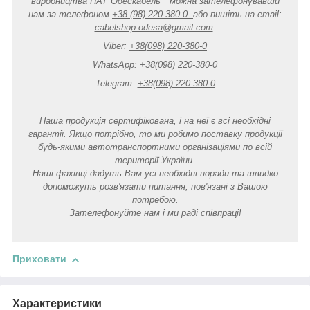
виробництва ПАТ"Одескабель" можна зателефонувавши
нам за телефоном
+38 (98) 220-380-0
або пишіть на email:
cabelshop.odesa@gmail.com
Viber:
+38(098) 220-380-0
WhatsApp:
+38(098) 220-380-0
Telegram:
+38(098) 220-380-0
Наша продукція
сертифікована
, і на неї є всі необхідні
гарантії. Якщо потрібно, то ми робимо поставку продукції
будь-якими автотранспортними організаціями по всій
території України.
Наші фахівці дадуть Вам усі необхідні поради та швидко
допоможуть розв'язати питання, пов'язані з Вашою
потребою.
Зателефонуйте нам і ми раді співпраці!
Приховати
Характеристики