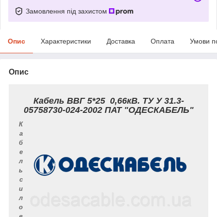
Замовлення під захистом
Опис
Характеристики
Доставка
Оплата
Умови п
Опис
Кабель ВВГ 5*25 0,66кВ. ТУ У 31.3-
05758730-024-2002 ПАТ "ОДЕСКАБЕЛЬ"
К
а
б
е
л
ь
с
и
л
о
в