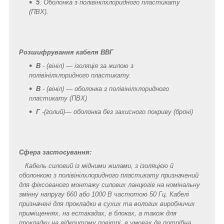
5
. Оболонка з полівінілхлоридного пластикату
(ПВХ).
Розшифрування кабеля ВВГ
В
- (вініл) — ізоляція за жилою з
полівінілхлоридного пластикату.
В
- (вініл) — оболонка з полівінілхлоридного
пластикату (ПВХ)
Г
-(голий)— оболонка без захисного покриву (броні)
Сфера застосування:
Кабель силовий із мідними жилами, з ізоляцією й
оболонкою з полівінілхлоридного пластикату призначений
для фіксованого монтажу силових ланцюгів на номінальну
змінну напругу 660 або 1000 В частотою 50 Гц. Кабелі
призначені для прокладки в сухих та вологих виробничих
приміщеннях, на естакадах, в блоках, а також для
прокладки на відкритому повітрі, в умовах де потрібна