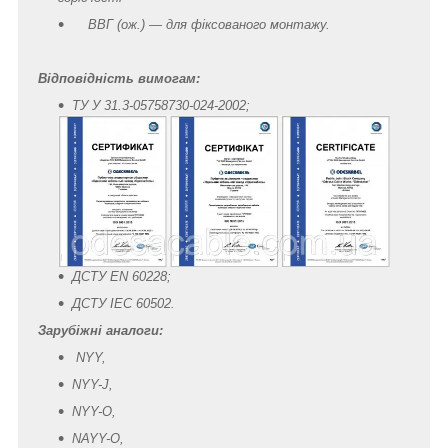
ВВГ (ож.) — для фіксованого монтажу.
Відповідність вимогам:
ТУ У 31.3-05758730-024-2002;
ДСТУ EN 60228;
ДСТУ IEC 60502.
Зарубіжні аналоги:
NYY,
NYY-J,
NYY-O,
NAYY-O,