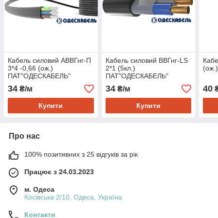
Кабель силовий АВВГнг-П
Кабель силовий ВВГнг-LS
Кабе
3*4 -0,66 (ож.)
2*1 (5кл.)
(ож
ПАТ"ОДЕСКАБЕЛЬ"
ПАТ"ОДЕСКАБЕЛЬ"
34
34
40
₴/м
₴/м
₴
Купити
Купити
Про нас
100% позитивних з 25 відгуків за рік
Працює з 24.03.2023
м. Одеса
Косівська 2/10, Одеса, Україна
Контакти