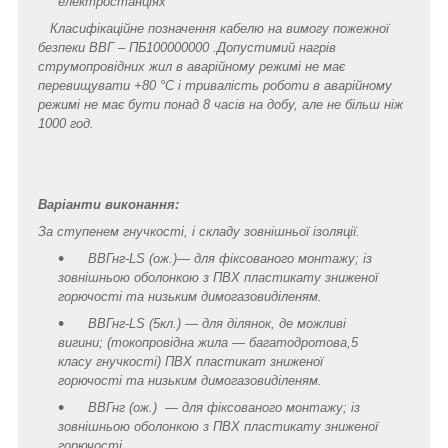
електростанціях
Класифікаційне позначення кабелю на вимогу пожежної
безпеки ВВГ – ПБ100000000 .Допустимий нагрів
струмопровідних жил в аварійному режимі не має
перевищувати +80 °C і тривалість роботи в аварійному
режимі не має бути понад 8 часів на добу, але не більш ніж
1000 год.
Варіанти виконання:
За ступенем гнучкості, і складу зовнішньої ізоляції.
ВВГнг-LS (ож.)— для фіксованого монтажу; із
зовнішньою оболонкою з ПВХ пластикату зниженої
горючості та низьким димогазовиділеням.
ВВГнг-LS (5кл.) — для ділянок, де можливі
вигини; (токопровідна жила — багатодротова,5
класу гнучкості) ПВХ пластикат зниженої
горючості та низьким димогазовиділеням.
ВВГнг (ож.) — для фіксованого монтажу; із
зовнішньою оболонкою з ПВХ пластикату зниженої
горючості