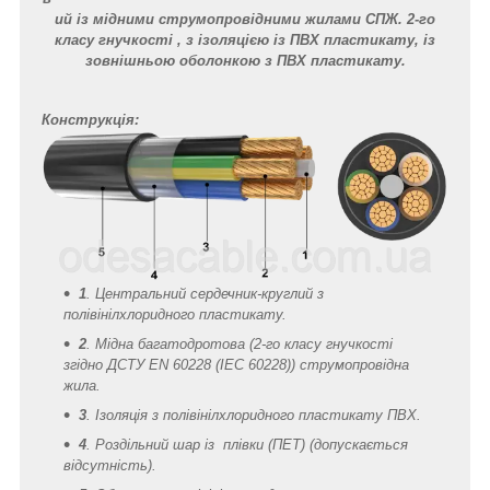
ий із мідними струмопровідними жилами СПЖ. 2-го
класу гнучкості , з ізоляцією із ПВХ пластикату, із
зовнішньою оболонкою з ПВХ пластикату.
Конструкція:
1
.
Центральний сердечник-круглий з
полівінілхлоридного пластикату.
2
.
Мідна багатодротова (2-го класу гнучкості
згідно ДСТУ EN 60228 (IEC 60228)) струмопровідна
жила.
3
.
Ізоляція з полівінілхлоридного пластикату ПВХ.
4
.
Роздільний шар із плівки (ПЕТ) (допускається
відсутність).