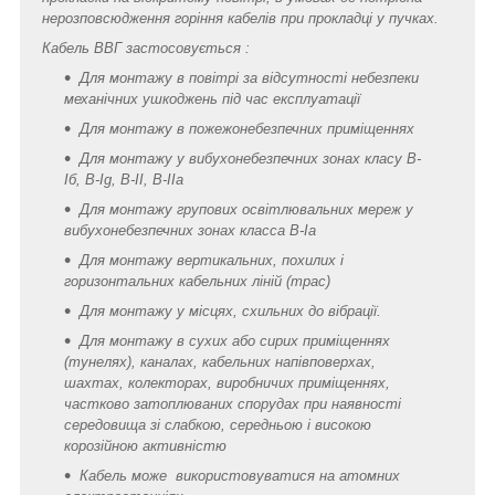
нерозповсюдження горіння кабелів при прокладці у пучках.
Кабель ВВГ застосовується :
Для монтажу в повітрі за відсутності небезпеки
механічних ушкоджень під час експлуатації
Для монтажу в пожежонебезпечних приміщеннях
Для монтажу у вибухонебезпечних зонах класу B-
Iб, B-Ig, В-II, В-IIa
Для монтажу групових освітлювальних мереж у
вибухонебезпечних зонах класса В-Ia
Для монтажу вертикальних, похилих і
горизонтальних кабельних ліній (трас)
Для монтажу у місцях, схильних до вібрації.
Для монтажу в сухих або сирих приміщеннях
(тунелях), каналах, кабельних напівповерхах,
шахтах, колекторах, виробничих приміщеннях,
частково затоплюваних спорудах при наявності
середовища зі слабкою, середньою і високою
корозійною активністю
Кабель може використовуватися на атомних