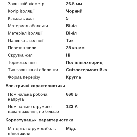
Зовнішній діаметр
26.5 мм
Колір ізоляції
Чорний
Кількість жил
5
Материал оболочки
Вініл
Матеріал ізоляції
Вініл
Наявність ізоляції
Так
Перетин жили
25 кв.мм
Скрутка жил
Ні
Термоізоляція
Полівінілхлорид
Тип зовнішньої оболонки
Світлотермостійка
Форма перерізу
Кругла
Електричні характеристики
Номінальна робоча
660 В
напруга
Номінальне струмове
123 А
навантаження, не більше
Користувацькі характеристики
Матеріал струмокабель
Мідь
яйної жили