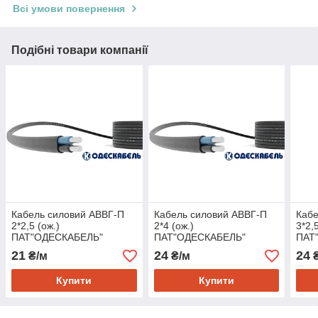
Всі умови повернення
Подібні товари компанії
Кабель силовий АВВГ-П
Кабель силовий АВВГ-П
Кабе
2*2,5 (ож.)
2*4 (ож.)
3*2,
ПАТ"ОДЕСКАБЕЛЬ"
ПАТ"ОДЕСКАБЕЛЬ"
ПАТ
21
24
24
₴/м
₴/м
₴
Купити
Купити