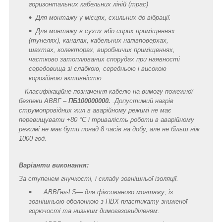
горизонтальних кабельних ліній (трас)
Для монтажу у місцях, схильних до вібрації.
Для монтажу в сухих або сирих приміщеннях
(тунелях), каналах, кабельних напівповерхах,
шахтах, колекторах,
виробничих приміщеннях,
частково затоплюваних спорудах при наявності
середовища зі слабкою, середньою і високою
корозійною активністю
Класифікаційне позначення кабелю на вимогу пожежної
безпеки АВВГ –
ПБ100000000
.
.Допустимий нагрів
струмопровідних жил в аварійному режимі не має
перевищувати +80 °C і тривалість роботи в аварійному
режимі не має бути понад 8 часів на добу, але не більш ніж
1000 год.
Варіанти виконання:
За ступенем гнучкості, і складу зовнішньої ізоляції.
АВВГнг-LS— для фіксованого монтажу; із
зовнішньою оболонкою з ПВХ пластикату зниженої
горючості та низьким димогазовиділеням.