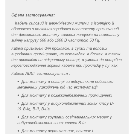
Сфера застосування:
Кабель силовий із алюмініевими жилами, з ізоляцією й
оболонкою з полівінілхлоридного пластикату призначений
для фіксованого монтажу силових ланцюгів на номінальну
змінну напругу 660 або 1000 В частотою 50 Гц.
Кабелі призначені для прокладки в сухих та вологих
виробничих приміщеннях, на естакадах, в блоках, а також
для прокладки на відкритому повітрі, в умовах де потрібна
нерозповсюдження горіння кабелів при прокладці у пучках.
Кабель АВВГ застосовується :
Для монтажу в повітрі за відсутності небезпеки
механічних ушкоджень під час експлуатації
Для монтажу в пожежонебезпечних приміщеннях
Для монтажу у вибухонебезпечних зонах класу B-
Iб, B-Ig, В-II, В-IIa
Для монтажу групових освітлювальних мереж у
вибухонебезпечних зонах класса В-Ia
Для монтажу вертикальних, похилих і