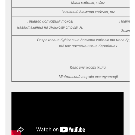
Маса кабелю, кг/км.
Зовнішній діаметр кабелю, мм.
Тривало допустимі токові
Повітря
навантаження на змінному струмі, А.
Земля
Розрахована будівельна довжина кабелю та маса бру
під час постачання на барабанах
Клас гнучкості жили
Мінімальний термін експлуатації