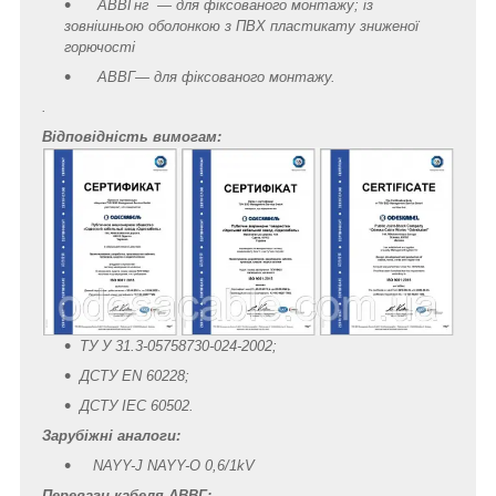
АВВГнг — для фіксованого монтажу; із
зовнішньою оболонкою з ПВХ пластикату зниженої
горючості
АВВГ— для фіксованого монтажу.
.
Відповідність вимогам:
ТУ У 31.3-05758730-024-2002;
ДСТУ EN 60228;
ДСТУ IEC 60502.
Зарубіжні аналоги:
NAYY-J NAYY-O 0,6/1kV
Переваги кабеля АВВГ: