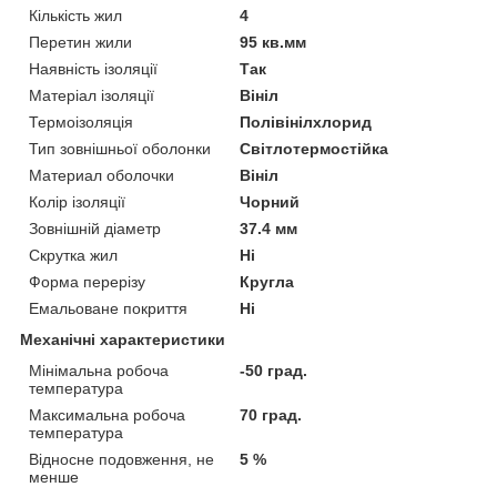
Кількість жил
4
Перетин жили
95 кв.мм
Наявність ізоляції
Так
Матеріал ізоляції
Вініл
Термоізоляція
Полівінілхлорид
Тип зовнішньої оболонки
Світлотермостійка
Материал оболочки
Вініл
Колір ізоляції
Чорний
Зовнішній діаметр
37.4 мм
Скрутка жил
Ні
Форма перерізу
Кругла
Емальоване покриття
Ні
Механічні характеристики
Мінімальна робоча
-50 град.
температура
Максимальна робоча
70 град.
температура
Відносне подовження, не
5 %
менше