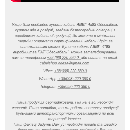
Якщо Вам необхідно купити кабель
АВВГ 4x95
Одескабель
гуртом або в роздріб, завдяки безпосередній співпраці з
виробником кабельної продукції, Ви можете в мінімальні
терміни отримати сертифікований кабель і дріт за
оптимальними цінами. Купити кабель
АВВГ 4*95
виробництва ПАТ"Одескабель" можна зателефонувавши
нам за телефоном
+38 (98) 220-380-0
або пишіть на email:
cabelshop.odesa@gmail.com
Viber:
+38(098) 220-380-0
WhatsApp:
+38(098) 220-380-0
Telegram:
+38(098) 220-380-0
Наша продукція
сертифікована
, і на неї є всі необхідні
гарантії. Якщо потрібно, то ми робимо поставку продукції
будь-якими автотранспортними організаціями по всій
території України.
Наші фахівці дадуть Вам усі необхідні поради та швидко
допоможуть розв'язати питання, пов'язані з Вашою