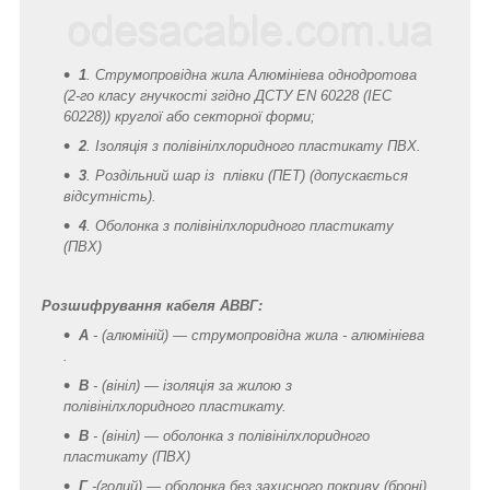
1
. Струмопровідна жила Алюмініева однодротова
(2-го класу гнучкості згідно ДСТУ EN 60228 (IEC
60228)) круглої або секторної форми;
2
. Ізоляція з полівінілхлоридного пластикату ПВХ.
3
. Роздільний шар із плівки (ПЕТ) (допускається
відсутність).
4
. Оболонка з полівінілхлоридного пластикату
(ПВХ)
Розшифрування кабеля АВВГ:
А
- (алюміній) — струмопровідна жила - алюмініева
.
В
- (вініл) — ізоляція за жилою з
полівінілхлоридного пластикату.
В
- (вініл) — оболонка з полівінілхлоридного
пластикату (ПВХ)
Г
-(голий) — оболонка без захисного покриву (броні)