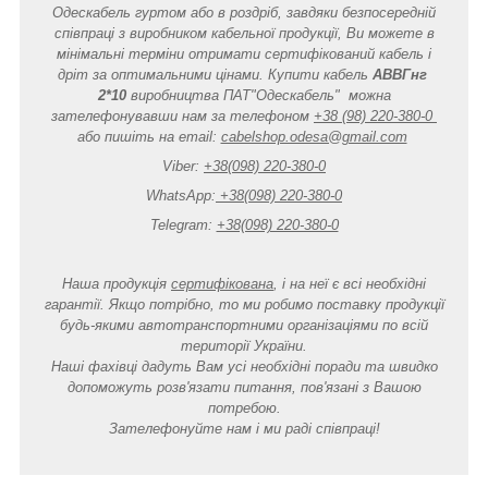
Одескабель гуртом або в роздріб, завдяки безпосередній
співпраці з виробником кабельної продукції, Ви можете в
мінімальні терміни отримати сертифікований кабель і
дріт за оптимальними цінами. Купити кабель
АВВГнг
2*10
виробництва ПАТ"Одескабель" можна
зателефонувавши нам за телефоном
+38 (98) 220-380-0
або пишіть на email:
cabelshop.odesa@gmail.com
Viber:
+38(098) 220-380-0
WhatsApp:
+38(098) 220-380-0
Telegram:
+38(098) 220-380-0
Наша продукція
сертифікована
, і на неї є всі необхідні
гарантії. Якщо потрібно, то ми робимо поставку продукції
будь-якими автотранспортними організаціями по всій
території України.
Наші фахівці дадуть Вам усі необхідні поради та швидко
допоможуть розв'язати питання, пов'язані з Вашою
потребою.
Зателефонуйте нам і ми раді співпраці!