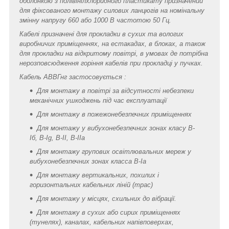
оболонкою з полівінілхлоридного пластикату призначений
для фіксованого монтажу силових ланцюгів на номінальну
змінну напругу 660 або 1000 В частотою 50 Гц.
Кабелі призначені для прокладки в сухих та вологих
виробничих приміщеннях, на естакадах, в блоках, а також
для прокладки на відкритому повітрі, в умовах де потрібна
нерозповсюдження горіння кабелів при прокладці у пучках.
Кабель АВВГнг застосовується :
Для монтажу в повітрі за відсутності небезпеки
механічних ушкоджень під час експлуатації
Для монтажу в пожежонебезпечних приміщеннях
Для монтажу у вибухонебезпечних зонах класу B-
Iб, B-Ig, В-II, В-IIa
Для монтажу групових освітлювальних мереж у
вибухонебезпечних зонах класса В-Ia
Для монтажу вертикальних, похилих і
горизонтальних кабельних ліній (трас)
Для монтажу у місцях, схильних до вібрації.
Для монтажу в сухих або сирих приміщеннях
(тунелях), каналах, кабельних напівповерхах,