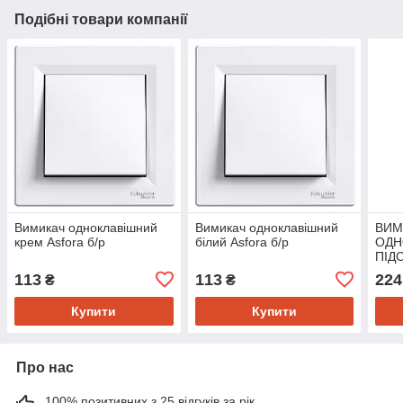
Подібні товари компанії
Вимикач одноклавішний
Вимикач одноклавішний
ВИМ
крем Asfora б/р
білий Asfora б/р
ОДН
ПІД
САМ
113
113
224
₴
₴
ASF
Купити
Купити
Про нас
100% позитивних з 25 відгуків за рік