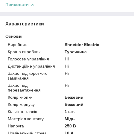
Приховати
Характеристики
Основні
Виробник
Shneider Electric
Країна виробник
Туреччина
Голосове управління
Ні
Дистанційне управління
Ні
Захист від короткого
Ні
замикання
Захист від
Ні
перевантаження
Колір кнопки
Бежевий
Колір корпусу
Бежевий
Кількість клавіш
1 шт.
Матеріал контакту
Мідь
Напруга
250 В
Номінальний струм
10 А