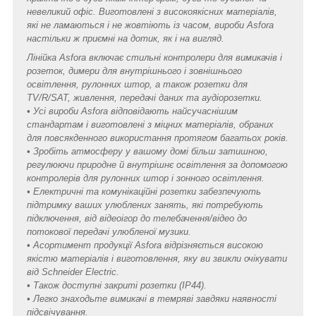
невеликий офіс. Виготовлені з високоякісних матеріалів,
які не ламаються і не жовтіють із часом, вироби Asfora
настільки ж приємні на дотик, як і на вигляд.
Лінійка Asfora включає стильні контролери для вимикачів і
розеток, димери для внутрішнього і зовнішнього
освітлення, рулонних штор, а також розетки для
TV/R/SAT, живлення, передачі даних та аудіорозетки.
• Усі вироби Asfora відповідають найсучаснішим
стандартам і виготовлені з міцних матеріалів, обраних
для повсякденного використання протягом багатьох років.
• Зробіть атмосферу у вашому домі більш затишною,
регулюючи природне й внутрішнє освітлення за допомогою
контролерів для рулонних штор і зонного освітлення.
• Електричні та комунікаційні розетки забезпечують
підтримку ваших улюблених занять, які потребують
підключення, від відеоігор до телебачення/відео до
потокової передачі улюбленої музики.
• Асортимент продукції Asfora відрізняється високою
якістю матеріалів і виготовлення, яку ви звикли очікувати
від Schneider Electric.
• Також доступні закриті розетки (IP44).
• Легко знаходьте вимикачі в темряві завдяки наявності
підсвічування.