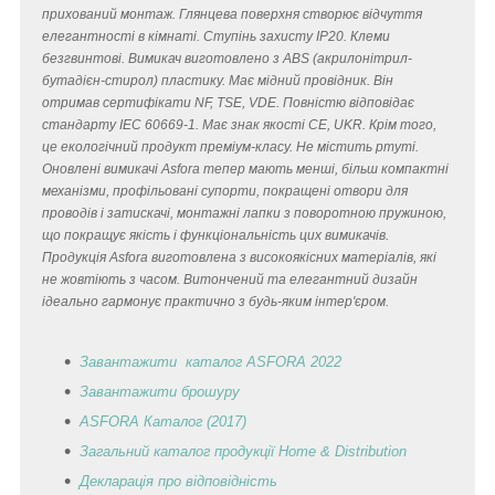
прихований монтаж. Глянцева поверхня створює відчуття
елегантності в кімнаті. Ступінь захисту IP20. Клеми
безгвинтові. Вимикач виготовлено з ABS (акрилонітрил-
бутадієн-стирол) пластику. Має мідний провідник. Він
отримав сертифікати NF, TSE, VDE. Повністю відповідає
стандарту IEC 60669-1. Має знак якості CE, UKR. Крім того,
це екологічний продукт преміум-класу. Не містить ртуті.
Оновлені вимикачі Asfora тепер мають менші, більш компактні
механізми, профільовані супорти, покращені отвори для
проводів і затискачі, монтажні лапки з поворотною пружиною,
що покращує якість і функціональність цих вимикачів.
Продукція Asfora виготовлена з високоякісних матеріалів, які
не жовтіють з часом. Витончений та елегантний дизайн
ідеально гармонує практично з будь-яким інтер'єром.
Завантажити каталог ASFORA 2022
Завантажити брошуру
ASFORA Каталог (2017)
Загальний каталог продукції Home & Distribution
Декларація
про відповідність