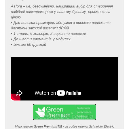
Asfora – це, безсумнівно, найкращий вибір для створення
надійної електромережі у вашому будинку, приємною за
ціною
• Для вологих приміщень або умов з високою вологістю
доступні закриті розетки (IP44)
• 1 стиль, 6 кольорів, 2 варіанти поверхні
• До шести елементів у модулях
• Більше 50 функцій
Маркування
Green Premium
TM
- це зобов’язання Schneider Electric