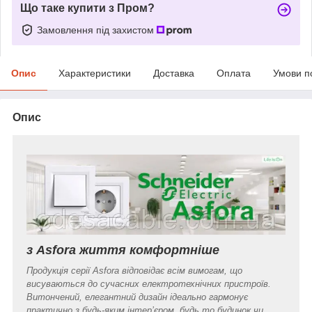
Що таке купити з Пром?
Замовлення під захистом
Опис
Характеристики
Доставка
Оплата
Умови п
Опис
з Asfora життя комфортніше
Продукція серії Asfora відповідає всім вимогам, що
висуваються до сучасних електротехнічних пристроїв.
Витончений, елегантний дизайн ідеально гармонує
практично з будь-яким інтер’єром, будь то будинок чи