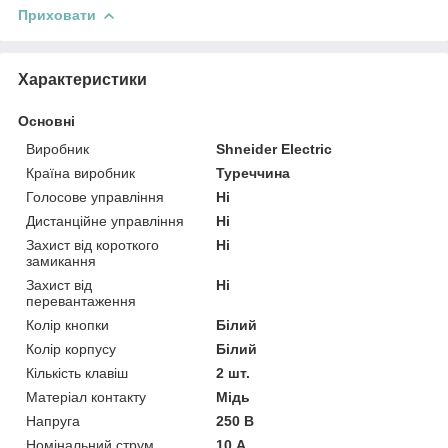
Приховати
Характеристики
Основні
Виробник
Shneider Electric
Країна виробник
Туреччина
Голосове управління
Ні
Дистанційне управління
Ні
Захист від короткого
Ні
замикання
Захист від
Ні
перевантаження
Колір кнопки
Білий
Колір корпусу
Білий
Кількість клавіш
2 шт.
Матеріал контакту
Мідь
Напруга
250 В
Номінальний струм
10 А