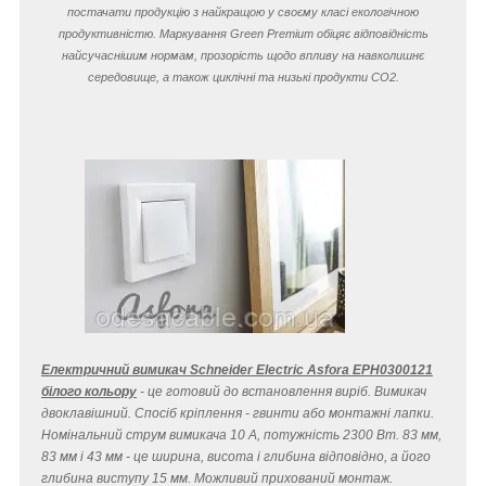
постачати продукцію з найкращою у своєму класі екологічною
продуктивністю. Маркування Green Premium обіцяє відповідність
найсучаснішим нормам, прозорість щодо впливу на навколишнє
середовище, а також циклічні та низькі продукти CO
2
.
Електричний вимикач Schneider Electric Asfora EPH0300121
білого кольору
- це готовий до встановлення виріб. Вимикач
двоклавішний. Спосіб кріплення - гвинти або монтажні лапки.
Номінальний струм вимикача 10 A, потужність 2300 Вт. 83 мм,
83 мм і 43 мм - це ширина, висота і глибина відповідно, а його
глибина виступу 15 мм. Можливий прихований монтаж.