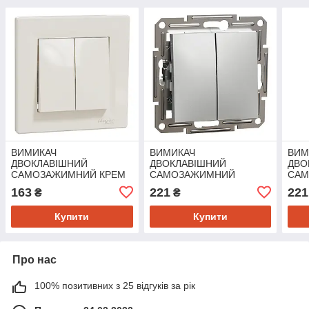
ВИМИКАЧ
ВИМИКАЧ
ВИМ
ДВОКЛАВІШНИЙ
ДВОКЛАВІШНИЙ
ДВО
САМОЗАЖИМНИЙ КРЕМ
САМОЗАЖИМНИЙ
СА
ASFORA
ASFORA АЛЮМІНІЙ
ASF
163
221
221
₴
₴
Купити
Купити
Про нас
100% позитивних з 25 відгуків за рік