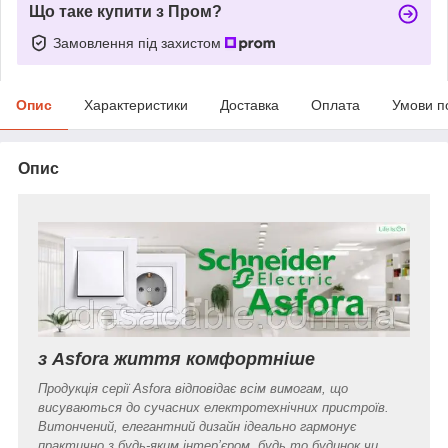
Що таке купити з Пром?
Замовлення під захистом
Опис
Характеристики
Доставка
Оплата
Умови п
Опис
з Asfora життя комфортніше
Продукція серії Asfora відповідає всім вимогам, що
висуваються до сучасних електротехнічних пристроїв.
Витончений, елегантний дизайн ідеально гармонує
практично з будь-яким інтер’єром, будь то будинок чи