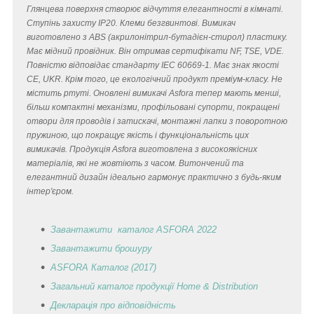
Глянцева поверхня створює відчуття елегантності в кімнаті.
Ступінь захисту IP20. Клеми безгвинтові. Вимикач
виготовлено з ABS (акрилонітрил-бутадієн-стирол) пластику.
Має мідний провідник. Він отримав сертифікати NF, TSE, VDE.
Повністю відповідає стандарту IEC 60669-1. Має знак якості
CE, UKR. Крім того, це екологічний продукт преміум-класу. Не
містить ртуті. Оновлені вимикачі Asfora тепер мають менші,
більш компактні механізми, профільовані супорти, покращені
отвори для проводів і затискачі, монтажні лапки з поворотною
пружиною, що покращує якість і функціональність цих
вимикачів. Продукція Asfora виготовлена з високоякісних
матеріалів, які не жовтіють з часом. Витончений та
елегантний дизайн ідеально гармонує практично з будь-яким
інтер'єром.
Завантажити каталог ASFORA 2022
Завантажити брошуру
ASFORA Каталог (2017)
Загальний каталог продукції Home & Distribution
Декларація
про відповідність