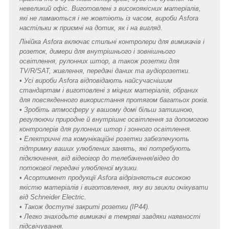
невеликий офіс. Виготовлені з високоякісних матеріалів,
які не ламаються і не жовтіють із часом, вироби Asfora
настільки ж приємні на дотик, як і на вигляд.
Лінійка Asfora включає стильні контролери для вимикачів і
розеток, димери для внутрішнього і зовнішнього
освітлення, рулонних штор, а також розетки для
TV/R/SAT, живлення, передачі даних та аудіорозетки.
• Усі вироби Asfora відповідають найсучаснішим
стандартам і виготовлені з міцних матеріалів, обраних
для повсякденного використання протягом багатьох років.
• Зробіть атмосферу у вашому домі більш затишною,
регулюючи природне й внутрішнє освітлення за допомогою
контролерів для рулонних штор і зонного освітлення.
• Електричні та комунікаційні розетки забезпечують
підтримку ваших улюблених занять, які потребують
підключення, від відеоігор до телебачення/відео до
потокової передачі улюбленої музики.
• Асортимент продукції Asfora відрізняється високою
якістю матеріалів і виготовлення, яку ви звикли очікувати
від Schneider Electric.
• Також доступні закриті розетки (IP44).
• Легко знаходьте вимикачі в темряві завдяки наявності
підсвічування.