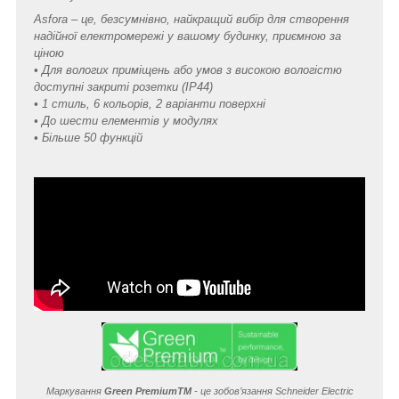
Asfora – це, безсумнівно, найкращий вибір для створення
надійної електромережі у вашому будинку, приємною за
ціною
• Для вологих приміщень або умов з високою вологістю
доступні закриті розетки (IP44)
• 1 стиль, 6 кольорів, 2 варіанти поверхні
• До шести елементів у модулях
• Більше 50 функцій
Маркування
Green Premium
TM
- це зобов’язання Schneider Electric