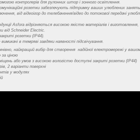
помогою контролерів для рулонних штор і зонного освітлення.
комунікаційні розетки забезпечують підтримку ваших улюблених занять,
чення, від відеоігор до телебачення/відео до потокової передачі улюбл
укції Asfora відрізняється високою якістю матеріалів і виготовлення,
и від Schneider Electric.
закриті розетки (IP44).
 вимикачі в темряві завдяки наявності підсвічування.
умнівно, найкращий вибір для створення надійної електромережі у вашо
ю за ціною
міщень або умов з високою вологістю доступні закриті розетки (IP44)
рів, 2 варіанти поверхні
нтів у модулях
ій