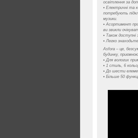
освітлення за до
• Електричні та 
потребують підклю
музики.
• Асортимент прод
ви звикли очікуват
• Також доступні 
• Легко знаходьте
Asfora – це, безс
будинку, приємно
• Для вологих при
• 1 стиль, 6 кольо
• До шести елеме
• Більше 50 функц