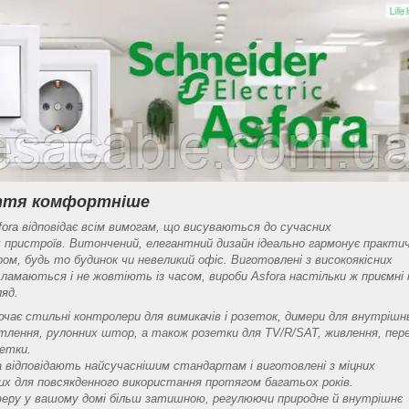
иття комфортніше
sfora відповідає всім вимогам, що висуваються до сучасних
 пристроїв. Витончений, елегантний дизайн ідеально гармонує практич
ром, будь то будинок чи невеликий офіс. Виготовлені з високоякісних
е ламаються і не жовтіють із часом, вироби Asfora настільки ж приємні 
ляд.
лючає стильні контролери для вимикачів і розеток, димери для внутрішн
ітлення, рулонних штор, а також розетки для TV/R/SAT, живлення, пере
зетки.
ra відповідають найсучаснішим стандартам і виготовлені з міцних
них для повсякденного використання протягом багатьох років.
еру у вашому домі більш затишною, регулюючи природне й внутрішнє