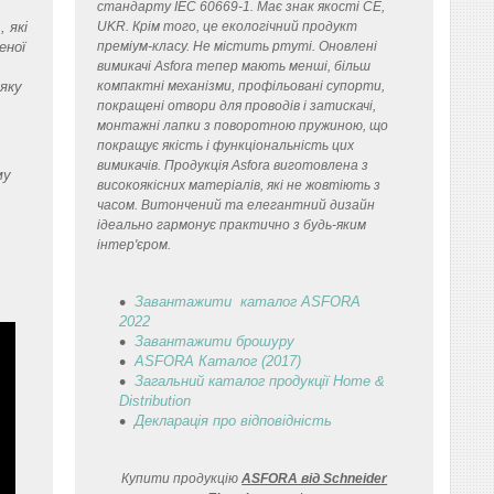
стандарту IEC 60669-1. Має знак якості CE,
 які
UKR. Крім того, це екологічний продукт
еної
преміум-класу. Не містить ртуті. Оновлені
вимикачі Asfora тепер мають менші, більш
 яку
компактні механізми, профільовані супорти,
покращені отвори для проводів і затискачі,
монтажні лапки з поворотною пружиною, що
покращує якість і функціональність цих
вимикачів. Продукція Asfora виготовлена з
му
високоякісних матеріалів, які не жовтіють з
часом. Витончений та елегантний дизайн
ідеально гармонує практично з будь-яким
інтер'єром.
Завантажити каталог ASFORA
2022
Завантажити брошуру
ASFORA Каталог (2017)
Загальний каталог продукції Home &
Distribution
Декларація
про відповідність
Купити продукцію
ASFORA від Schneider