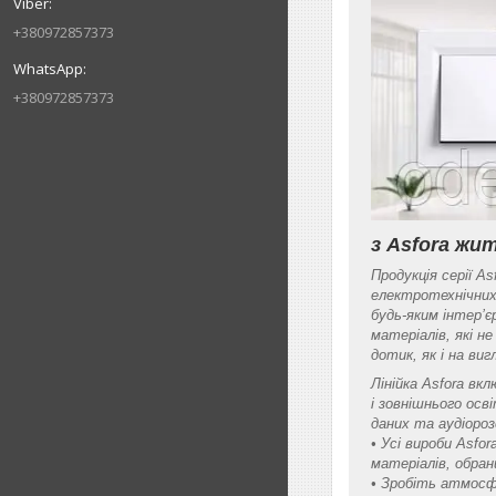
+380972857373
+380972857373
з Asfora ж
Продукція серії A
електротехнічних
будь-яким інтер’є
матеріалів, які н
дотик, як і на виг
Лінійка Asfora вк
і зовнішнього осв
даних та аудіоро
• Усі вироби Asfo
матеріалів, обра
• Зробіть атмосф