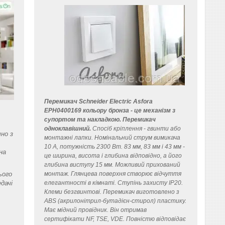
Перемикач Schneider Electric Asfora
EPH0400169 кольору бронза - це механізм з
супортом та накладкою. Перемикач
одноклавішний.
Спосіб кріплення - гвинти або
но з
монтажні лапки. Номінальний струм вимикача
10 A, потужність 2300 Вт. 83 мм, 83 мм і 43 мм -
на
це ширина, висота і глибина відповідно, а його
глибина виступу 15 мм. Можливий прихований
ього
монтаж. Глянцева поверхня створює відчуття
дачі
елегантності в кімнаті. Ступінь захисту IP20.
Клеми безгвинтові. Перемикач виготовлено з
ABS (акрилонітрил-бутадієн-стирол) пластику.
Має мідний провідник. Він отримав
сертифікати NF, TSE, VDE. Повністю відповідає