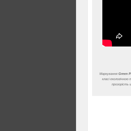
Маркування
Green 
класі екологічною
прозорість 