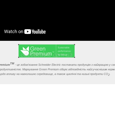
TM
Premium
- це зобов’язання Schneider Electric постачати продукцію з найкращою у с
 продуктивністю. Маркування Green Premium обіцяє відповідність найсучаснішим норм
щодо впливу на навколишнє середовище, а також циклічні та низькі продукти CO
.
2