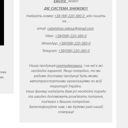
Electric
легко
!
ДІЄ СИСТЕМА ЗНИЖОК!!!
Наберіть номер
+38 (98) 220-380-0
або пишіть
на ...
email:
cabelshop.odesa@gmail.com
Viber:
+38(098) 220-380-0
WhatsApp:
+38(098) 220-380-0
Telegram:
+38(098) 220-380-0
Наша продукція
сертифікована
, і на неї є всі
необхідні гарантії. Якщо потрібно, то ми
воєму
робимо доставку продукції будь-якими
ам,
автотранспортними організаціями по всій
території України.
Наші фахівці нададуть Вам усі необхідні поради
та швидко допоможуть розв'язати питання,
пов'язані з Вашою потребою.
Зателефонуйте нам, і ми будемо раді нашій
співпраці!