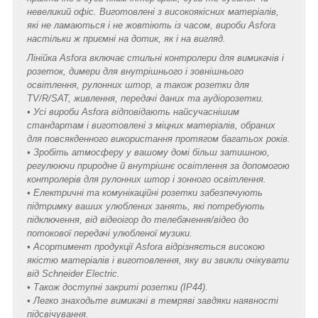
невеликий офіс. Виготовлені з високоякісних матеріалів,
які не ламаються і не жовтіють із часом, вироби Asfora
настільки ж приємні на дотик, як і на вигляд.
Лінійка Asfora включає стильні контролери для вимикачів і
розеток, димери для внутрішнього і зовнішнього
освітлення, рулонних штор, а також розетки для
TV/R/SAT, живлення, передачі даних та аудіорозетки.
• Усі вироби Asfora відповідають найсучаснішим
стандартам і виготовлені з міцних матеріалів, обраних
для повсякденного використання протягом багатьох років.
• Зробіть атмосферу у вашому домі більш затишною,
регулюючи природне й внутрішнє освітлення за допомогою
контролерів для рулонних штор і зонного освітлення.
• Електричні та комунікаційні розетки забезпечують
підтримку ваших улюблених занять, які потребують
підключення, від відеоігор до телебачення/відео до
потокової передачі улюбленої музики.
• Асортимент продукції Asfora відрізняється високою
якістю матеріалів і виготовлення, яку ви звикли очікувати
від Schneider Electric.
• Також доступні закриті розетки (IP44).
• Легко знаходьте вимикачі в темряві завдяки наявності
підсвічування.