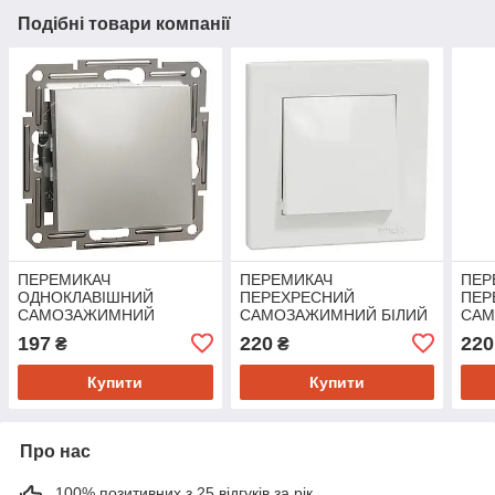
Подібні товари компанії
ПЕРЕМИКАЧ
ПЕРЕМИКАЧ
ПЕР
ОДНОКЛАВІШНИЙ
ПЕРЕХРЕСНИЙ
ПЕР
САМОЗАЖИМНИЙ
САМОЗАЖИМНИЙ БІЛИЙ
САМ
ASFORA БРОНЗА
ASFORA
ASF
197
220
220
₴
₴
Купити
Купити
Про нас
100% позитивних з 25 відгуків за рік