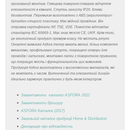
прихований монтаж. Глянцева поверхня створює відчуття
елегантності в кімнаті. Ступінь захисту IP20. Клеми
безгвинтові. Перемикач виготовлено з ABS (акрилонітрил-
бутадієн-стирол) пластику. Має мідний провідник. Він
отримав сертифікати NF, TSE, VDE. Повністю відповідає
стандарту IEC 60669-1. Має знак якості CE, UKR. Крім того,
це екологічний продукт преміум-класу. Не містить ртуті.
Оновлені вимикачі Asfora тепер мають менші, більш компактні
механізми, профільовані супорти, покращені отвори для
проводів і затискачі, монтажні лапки з поворотною пружиною,
що покращує якість і функціональність цих вимикачів.
Продукція Asfora виготовлена з високоякісних матеріалів, які
не жовтіють з часом. Витончений та елегантний дизайн
ідеально гармонує практично з будь-яким інтер'єром.
Завантажити каталог ASFORA 2022
Завантажити брошуру
ASFORA Каталог (2017)
Загальний каталог продукції Home & Distribution
Декларація
про відповідність