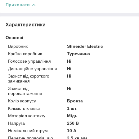
Приховати
Характеристики
Основні
Виробник
Shneider Electric
Країна виробник
Туреччина
Голосове управління
Ні
Дистанційне управління
Ні
Захист від короткого
Ні
замикання
Захист від
Ні
перевантаження
Колір корпусу
Бронза
Кількість клавіш
1 шт.
Матеріал контакту
Мідь
Напруга
250 В
Номінальний струм
10 А
Перетин проводів, що
2.5 кв.мм