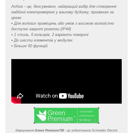
Asfora – це, безсумнівно, найкращий вибір для створення
надійної електромережі у вашому будинку, приємною за
ціною
• Для вологих приміщень або умов з високою вологістю
доступні закриті розетки (IP44)
• 1 стиль, 6 кольорів, 2 варіанти поверхні
• До шести елементів у модулях
• Більше 50 функцій
Маркування
Green Premium
TM
- це зобов’язання Schneider Electric