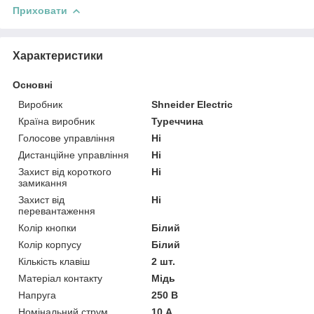
Приховати
Характеристики
Основні
Виробник
Shneider Electric
Країна виробник
Туреччина
Голосове управління
Ні
Дистанційне управління
Ні
Захист від короткого
Ні
замикання
Захист від
Ні
перевантаження
Колір кнопки
Білий
Колір корпусу
Білий
Кількість клавіш
2 шт.
Матеріал контакту
Мідь
Напруга
250 В
Номінальний струм
10 А