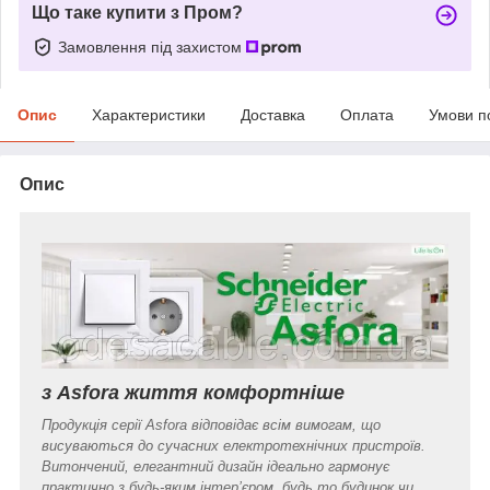
Що таке купити з Пром?
Замовлення під захистом
Опис
Характеристики
Доставка
Оплата
Умови п
Опис
з Asfora життя комфортніше
Продукція серії Asfora відповідає всім вимогам, що
висуваються до сучасних електротехнічних пристроїв.
Витончений, елегантний дизайн ідеально гармонує
практично з будь-яким інтер’єром, будь то будинок чи