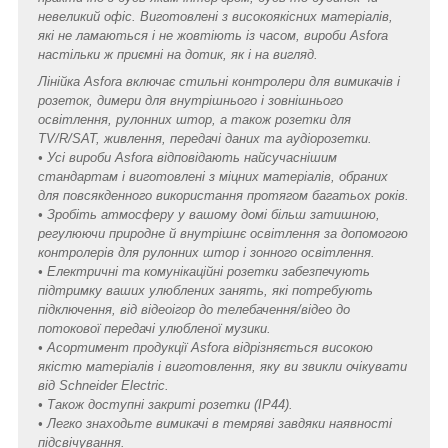
невеликий офіс. Виготовлені з високоякісних матеріалів,
які не ламаються і не жовтіють із часом, вироби Asfora
настільки ж приємні на дотик, як і на вигляд.
Лінійка Asfora включає стильні контролери для вимикачів і
розеток, димери для внутрішнього і зовнішнього
освітлення, рулонних штор, а також розетки для
TV/R/SAT, живлення, передачі даних та аудіорозетки.
• Усі вироби Asfora відповідають найсучаснішим
стандартам і виготовлені з міцних матеріалів, обраних
для повсякденного використання протягом багатьох років.
• Зробіть атмосферу у вашому домі більш затишною,
регулюючи природне й внутрішнє освітлення за допомогою
контролерів для рулонних штор і зонного освітлення.
• Електричні та комунікаційні розетки забезпечують
підтримку ваших улюблених занять, які потребують
підключення, від відеоігор до телебачення/відео до
потокової передачі улюбленої музики.
• Асортимент продукції Asfora відрізняється високою
якістю матеріалів і виготовлення, яку ви звикли очікувати
від Schneider Electric.
• Також доступні закриті розетки (IP44).
• Легко знаходьте вимикачі в темряві завдяки наявності
підсвічування.