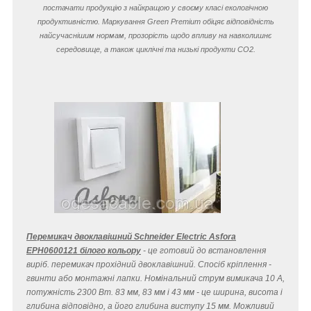
постачати продукцію з найкращою у своєму класі екологічною
продуктивністю. Маркування Green Premium обіцяє відповідність
найсучаснішим нормам, прозорість щодо впливу на навколишнє
середовище, а також циклічні та низькі продукти CO
2
.
Перемикач двоклавішний Schneider Electric Asfora
EPH0600121 білого кольору
- це готовий до встановлення
виріб. перемикач прохідний двоклавішний. Спосіб кріплення -
гвинти або монтажні лапки. Номінальний струм вимикача 10 A,
потужність 2300 Вт. 83 мм, 83 мм і 43 мм - це ширина, висота і
глибина відповідно, а його глибина виступу 15 мм. Можливий