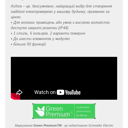
Asfora – це, безсумнівно, найкращий вибір для створення
надійної електромережі у вашому будинку, приємною за
ціною
• Для вологих приміщень або умов з високою вологістю
доступні закриті розетки (IP44)
• 1 стиль, 6 кольорів, 2 варіанти поверхні
• До шести елементів у модулях
• Більше 50 функцій
Маркування
Green Premium
TM
- це зобов’язання Schneider Electric