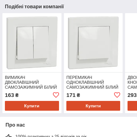
Подібні товари компанії
ВИМИКАЧ
ПЕРЕМИКАЧ
ДВО
ДВОКЛАВІШНИЙ
ОДНОКЛАВІШНИЙ
КНО
САМОЗАЖИМНИЙ БІЛИЙ
САМОЗАЖИМНИЙ БІЛИЙ
САМ
ASFORA
ASFORA
ASF
163
171
293
₴
₴
Купити
Купити
Про нас
100% позитивних з 25 відгуків за рік