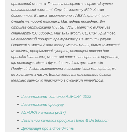
прихований монтаж. Глянцева поверхня створює відчуття
елегантності в кімнаті. Ступінь захисту IP20. Клеми
безгвинтові. Вимикач виготовлено з ABS (акрилонітрил-
бутадієн-стирол) пластику. Має мідний провідник. Він
отримав сертифікати NF, TSE, VDE. Повністю відповідає
стандарту IEC 60669-1. Має знак якості CE, UKR. Крім того,
це екологічний продукт преміум-класу. Не містить ртуті.
Оновлені вимикачі Asfora тепер мають менші, більш компактні
механізми, профільовані супорти, покращені отвори для
проводів і затискачі, монтажні лапки з поворотною пружиною,
що покращує якість і функціональність цих вимикачів.
Продукція Asfora виготовлена з високоякісних матеріалів, які
не жовтіють з часом. Витончений та елегантний дизайн
ідеально гармонує практично з будь-яким інтер'єром.
Завантажити каталог ASFORA 2022
Завантажити брошуру
ASFORA Каталог (2017)
Загальний каталог продукції Home & Distribution
Декларація
про відповідність