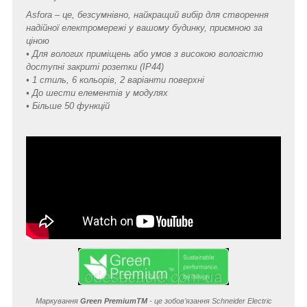
Asfora – це, безсумнівно, найкращий вибір для створення
надійної електромережі у вашому будинку, приємною за
ціною
• Для вологих приміщень або умов з високою вологістю
доступні закриті розетки (IP44)
• 1 стиль, 6 кольорів, 2 варіанти поверхні
• До шести елементів у модулях
• Більше 50 функцій
Маркування
Green Premium
TM
- це зобов’язання Schneider Electric