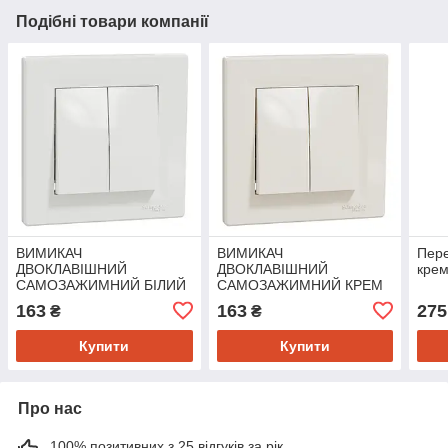
Подібні товари компанії
ВИМИКАЧ
ВИМИКАЧ
Пере
ДВОКЛАВІШНИЙ
ДВОКЛАВІШНИЙ
крем
САМОЗАЖИМНИЙ БІЛИЙ
САМОЗАЖИМНИЙ КРЕМ
ASFORA
ASFORA
163
163
275
₴
₴
Купити
Купити
Про нас
100% позитивних з 25 відгуків за рік