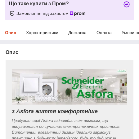
Що таке купити з Пром?
Замовлення під захистом
Опис
Характеристики
Доставка
Оплата
Умови п
Опис
з Asfora життя комфортніше
Продукція серії Asfora відповідає всім вимогам, що
висуваються до сучасних електротехнічних пристроїв.
Витончений, елегантний дизайн ідеально гармонує
практично з будь-яким інтер’єром, будь то будинок чи