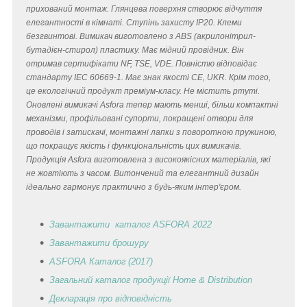
прихований монтаж. Глянцева поверхня створює відчуття
елегантності в кімнаті. Ступінь захисту IP20. Клеми
безгвинтові. Вимикач виготовлено з ABS (акрилонітрил-
бутадієн-стирол) пластику. Має мідний провідник. Він
отримав сертифікати NF, TSE, VDE. Повністю відповідає
стандарту IEC 60669-1. Має знак якості CE, UKR. Крім того,
це екологічний продукт преміум-класу. Не містить ртуті.
Оновлені вимикачі Asfora тепер мають менші, більш компактні
механізми, профільовані супорти, покращені отвори для
проводів і затискачі, монтажні лапки з поворотною пружиною,
що покращує якість і функціональність цих вимикачів.
Продукція Asfora виготовлена з високоякісних матеріалів, які
не жовтіють з часом. Витончений та елегантний дизайн
ідеально гармонує практично з будь-яким інтер'єром.
Завантажити каталог ASFORA 2022
Завантажити брошуру
ASFORA Каталог (2017)
Загальний каталог продукції Home & Distribution
Декларація
про відповідність