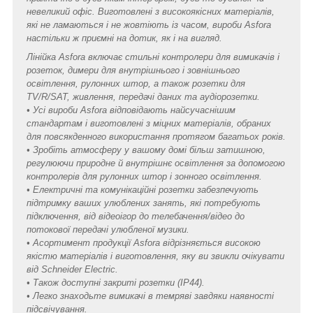
невеликий офіс. Виготовлені з високоякісних матеріалів,
які не ламаються і не жовтіють із часом, вироби Asfora
настільки ж приємні на дотик, як і на вигляд.
Лінійка Asfora включає стильні контролери для вимикачів і
розеток, димери для внутрішнього і зовнішнього
освітлення, рулонних штор, а також розетки для
TV/R/SAT, живлення, передачі даних та аудіорозетки.
• Усі вироби Asfora відповідають найсучаснішим
стандартам і виготовлені з міцних матеріалів, обраних
для повсякденного використання протягом багатьох років.
• Зробіть атмосферу у вашому домі більш затишною,
регулюючи природне й внутрішнє освітлення за допомогою
контролерів для рулонних штор і зонного освітлення.
• Електричні та комунікаційні розетки забезпечують
підтримку ваших улюблених занять, які потребують
підключення, від відеоігор до телебачення/відео до
потокової передачі улюбленої музики.
• Асортимент продукції Asfora відрізняється високою
якістю матеріалів і виготовлення, яку ви звикли очікувати
від Schneider Electric.
• Також доступні закриті розетки (IP44).
• Легко знаходьте вимикачі в темряві завдяки наявності
підсвічування.