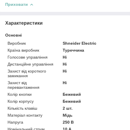
Приховати
Характеристики
Основні
Виробник
Shneider Electric
Країна виробник
Туреччина
Голосове управління
Ні
Дистанційне управління
Ні
Захист від короткого
Ні
замикання
Захист від
Ні
перевантаження
Колір кнопки
Бежевий
Колір корпусу
Бежевий
Кількість клавіш
2 шт.
Матеріал контакту
Мідь
Напруга
250 В
Номінальний струм
10 А