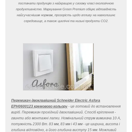
постачати продукцію з найкращою у своєму класі екологічною
продуктивністю. Маркування Green Premium обіцяє відповідність
найсучаснішим нормам, прозорість щодо впливу на навколишнє
середовище, а також циклічні та низькі продукти CO
2
.
Перемикач двоклавішний Schneider Electric Asfora
EPH0600123 кремового кольору
- це готовий до встановлення
виріб. Перемикач прохідний двоклавішний. Спосіб кріплення -
гвинти або монтажні лапки. Номінальний струм вимикача 10 A,
потужність 2300 Вт. 83 мм, 83 мм і 43 мм - це ширина, висота і
глибина відповідно, а його глибина виступу 15 мм. Можливий