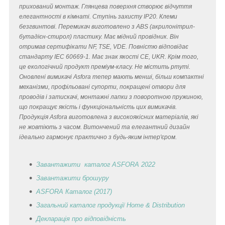
прихований монтаж. Глянцева поверхня створює відчуття
елегантності в кімнаті. Ступінь захисту IP20. Клеми
безгвинтові. Перемикач виготовлено з ABS (акрилонітрил-
бутадієн-стирол) пластику. Має мідний провідник. Він
отримав сертифікати NF, TSE, VDE. Повністю відповідає
стандарту IEC 60669-1. Має знак якості CE, UKR. Крім того,
це екологічний продукт преміум-класу. Не містить ртуті.
Оновлені вимикачі Asfora тепер мають менші, більш компактні
механізми, профільовані супорти, покращені отвори для
проводів і затискачі, монтажні лапки з поворотною пружиною,
що покращує якість і функціональність цих вимикачів.
Продукція Asfora виготовлена з високоякісних матеріалів, які
не жовтіють з часом. Витончений та елегантний дизайн
ідеально гармонує практично з будь-яким інтер'єром.
Завантажити каталог ASFORA 2022
Завантажити брошуру
ASFORA Каталог (2017)
Загальний каталог продукції Home & Distribution
Декларація
про відповідність