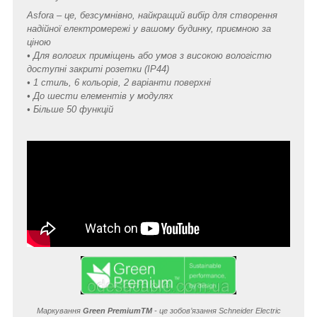
Asfora – це, безсумнівно, найкращий вибір для створення
надійної електромережі у вашому будинку, приємною за
ціною
• Для вологих приміщень або умов з високою вологістю
доступні закриті розетки (IP44)
• 1 стиль, 6 кольорів, 2 варіанти поверхні
• До шести елементів у модулях
• Більше 50 функцій
Маркування
Green Premium
TM
- це зобов’язання Schneider Electric