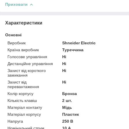
Приховати
Характеристики
Основні
Виробник
Shneider Electric
Країна виробник
Туреччина
Голосове управління
Ні
Дистанційне управління
Ні
Захист від короткого
Ні
замикання
Захист від
Ні
перевантаження
Колір корпусу
Бронза
Кількість клавіш
2 шт.
Матеріал контакту
Мідь
Матеріал корпусу
Пластик
Напруга
250 В
Номінальний струм
10 А