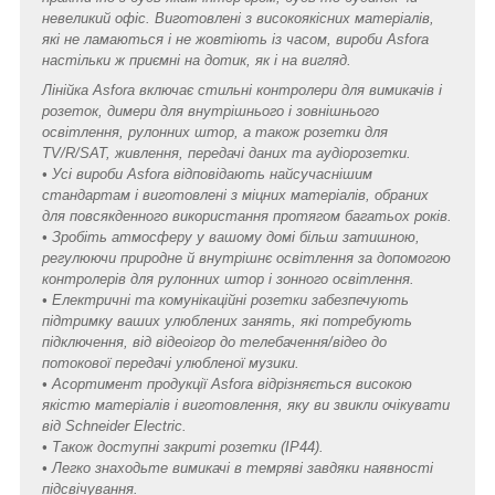
невеликий офіс. Виготовлені з високоякісних матеріалів,
які не ламаються і не жовтіють із часом, вироби Asfora
настільки ж приємні на дотик, як і на вигляд.
Лінійка Asfora включає стильні контролери для вимикачів і
розеток, димери для внутрішнього і зовнішнього
освітлення, рулонних штор, а також розетки для
TV/R/SAT, живлення, передачі даних та аудіорозетки.
• Усі вироби Asfora відповідають найсучаснішим
стандартам і виготовлені з міцних матеріалів, обраних
для повсякденного використання протягом багатьох років.
• Зробіть атмосферу у вашому домі більш затишною,
регулюючи природне й внутрішнє освітлення за допомогою
контролерів для рулонних штор і зонного освітлення.
• Електричні та комунікаційні розетки забезпечують
підтримку ваших улюблених занять, які потребують
підключення, від відеоігор до телебачення/відео до
потокової передачі улюбленої музики.
• Асортимент продукції Asfora відрізняється високою
якістю матеріалів і виготовлення, яку ви звикли очікувати
від Schneider Electric.
• Також доступні закриті розетки (IP44).
• Легко знаходьте вимикачі в темряві завдяки наявності
підсвічування.