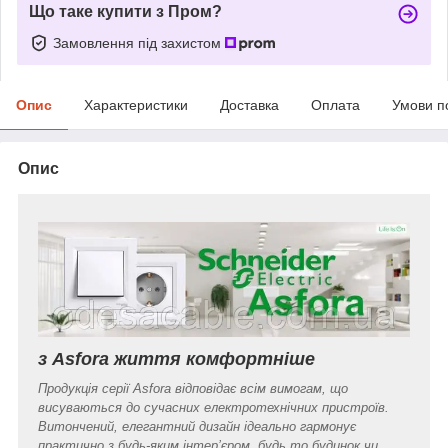
Що таке купити з Пром?
Замовлення під захистом
Опис
Характеристики
Доставка
Оплата
Умови п
Опис
з Asfora життя комфортніше
Продукція серії Asfora відповідає всім вимогам, що
висуваються до сучасних електротехнічних пристроїв.
Витончений, елегантний дизайн ідеально гармонує
практично з будь-яким інтер’єром, будь то будинок чи