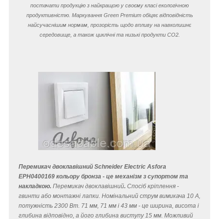
постачати продукцію з найкращою у своєму класі екологічною
продуктивністю. Маркування Green Premium обіцяє відповідність
найсучаснішим нормам, прозорість щодо впливу на навколишнє
середовище, а також циклічні та низькі продукти CO
2
.
Перемикач двоклавішний Schneider Electric Asfora
EPH0400169 кольору бронза - це механізм з супортом та
накладкою.
Перемикач двоклавішний
.
Спосіб кріплення -
гвинти або монтажні лапки. Номінальний струм вимикача 10 A,
потужність 2300 Вт. 71 мм, 71 мм і 43 мм - це ширина, висота і
глибина відповідно, а його глибина виступу 15 мм. Можливий