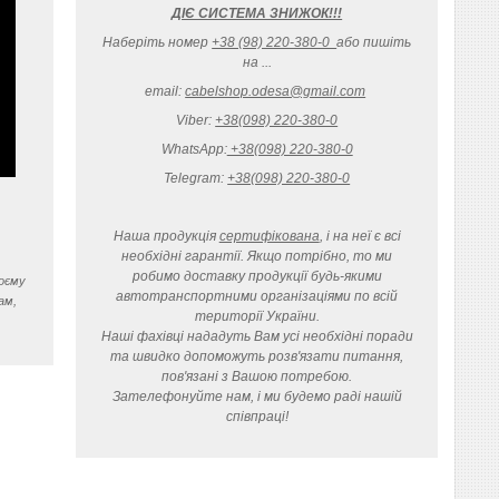
ДІЄ СИСТЕМА ЗНИЖОК!!!
Наберіть номер
+38 (98) 220-380-0
або пишіть
на ...
email:
cabelshop.odesa@gmail.com
Viber:
+38(098) 220-380-0
WhatsApp:
+38(098) 220-380-0
Telegram:
+38(098) 220-380-0
Наша продукція
сертифікована
, і на неї є всі
необхідні гарантії. Якщо потрібно, то ми
робимо доставку продукції будь-якими
воєму
автотранспортними організаціями по всій
ам,
території України.
Наші фахівці нададуть Вам усі необхідні поради
та швидко допоможуть розв'язати питання,
пов'язані з Вашою потребою.
Зателефонуйте нам, і ми будемо раді нашій
співпраці!