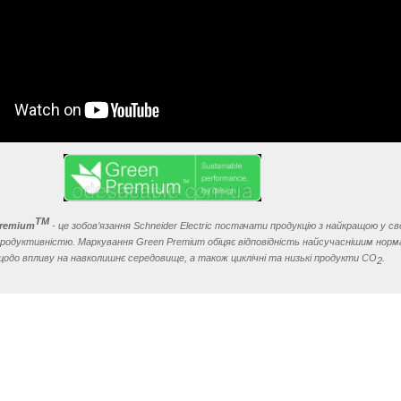
TM
Premium
- це зобов’язання Schneider Electric постачати продукцію з найкращою у с
 продуктивністю. Маркування Green Premium обіцяє відповідність найсучаснішим норм
щодо впливу на навколишнє середовище, а також циклічні та низькі продукти CO
.
2