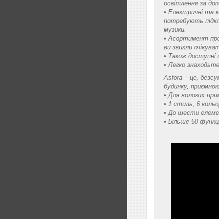
освітлення за до
• Електричні та 
потребують підклю
музики.
• Асортимент прод
ви звикли очікуват
• Також доступні 
• Легко знаходьте
Asfora – це, безс
будинку, приємно
• Для вологих при
• 1 стиль, 6 кольо
• До шести елеме
• Більше 50 функц