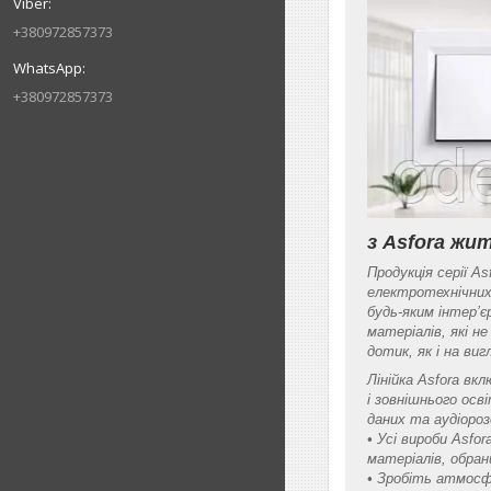
+380972857373
+380972857373
з Asfora ж
Продукція серії A
електротехнічних
будь-яким інтер’є
матеріалів, які н
дотик, як і на виг
Лінійка Asfora вк
і зовнішнього осв
даних та аудіоро
• Усі вироби Asfo
матеріалів, обра
• Зробіть атмосф