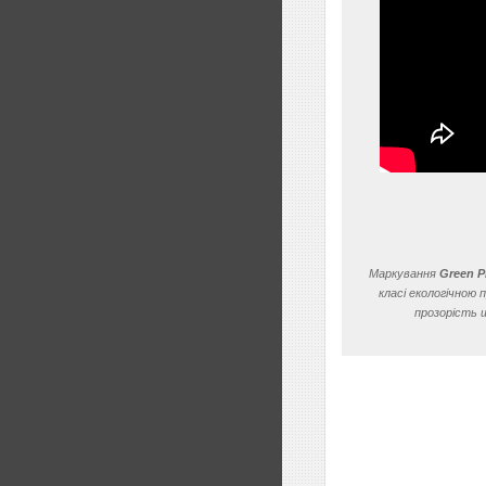
Маркування
Green 
класі екологічною
прозорість 