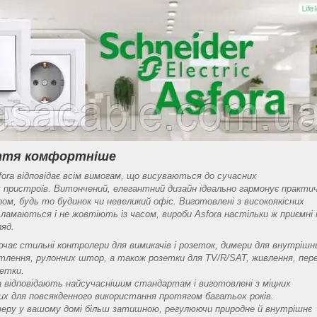
иття комфортніше
sfora відповідає всім вимогам, що висуваються до сучасних
 пристроїв. Витончений, елегантний дизайн ідеально гармонує практич
ром, будь то будинок чи невеликий офіс. Виготовлені з високоякісних
е ламаються і не жовтіють із часом, вироби Asfora настільки ж приємні 
ляд.
лючає стильні контролери для вимикачів і розеток, димери для внутрішн
ітлення, рулонних штор, а також розетки для TV/R/SAT, живлення, пере
зетки.
ra відповідають найсучаснішим стандартам і виготовлені з міцних
них для повсякденного використання протягом багатьох років.
еру у вашому домі більш затишною, регулюючи природне й внутрішнє