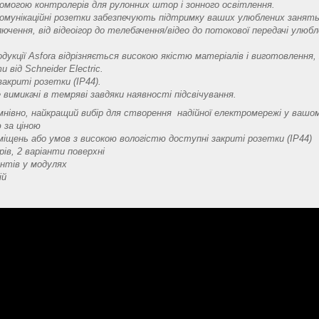
помогою контролерів для рулонних штор і зонного освітлення.
комунікаційні розетки забезпечують підтримку ваших улюблених занять,
чення, від відеоігор до телебачення/відео до потокової передачі улюбл
укції Asfora відрізняється високою якістю матеріалів і виготовлення,
и від Schneider Electric.
закриті розетки (IP44).
 вимикачі в темряві завдяки наявності підсвічування.
умнівно, найкращий вибір для створення надійної електромережі у вашо
ю за ціною
міщень або умов з високою вологістю доступні закриті розетки (IP44)
рів, 2 варіанти поверхні
нтів у модулях
ій