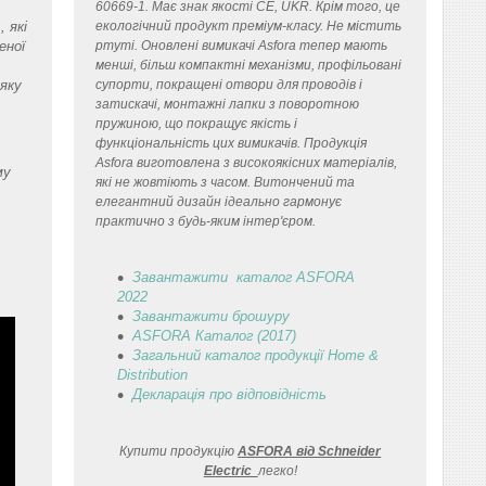
60669-1. Має знак якості CE, UKR. Крім того, це
 які
екологічний продукт преміум-класу. Не містить
еної
ртуті. Оновлені вимикачі Asfora тепер мають
менші, більш компактні механізми, профільовані
 яку
супорти, покращені отвори для проводів і
затискачі, монтажні лапки з поворотною
пружиною, що покращує якість і
функціональність цих вимикачів. Продукція
Asfora виготовлена з високоякісних матеріалів,
му
які не жовтіють з часом. Витончений та
елегантний дизайн ідеально гармонує
практично з будь-яким інтер'єром.
Завантажити каталог ASFORA
2022
Завантажити брошуру
ASFORA Каталог (2017)
Загальний каталог продукції Home &
Distribution
Декларація
про відповідність
Купити продукцію
ASFORA від Schneider
Electric
легко
!