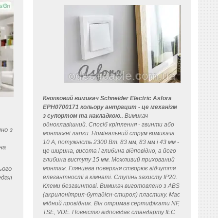
Кнопковий вимикач Schneider Electric Asfora
EPH0700171 кольору антрацит - це механізм
з супортом та накладкою.
. Вимикач
одноклавішний. Спосіб кріплення - гвинти або
но з
монтажні лапки. Номінальний струм вимикача
10 A, потужність 2300 Вт. 83 мм, 83 мм і 43 мм -
на
це ширина, висота і глибина відповідно, а його
глибина виступу 15 мм. Можливий прихований
ього
монтаж. Глянцева поверхня створює відчуття
дачі
елегантності в кімнаті. Ступінь захисту IP20.
Клеми безгвинтові. Вимикач виготовлено з ABS
(акрилонітрил-бутадієн-стирол) пластику. Має
мідний провідник. Він отримав сертифікати NF,
TSE, VDE. Повністю відповідає стандарту IEC