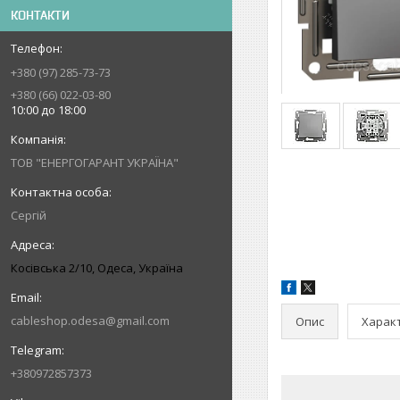
КОНТАКТИ
+380 (97) 285-73-73
+380 (66) 022-03-80
10:00 до 18:00
ТОВ "ЕНЕРГОГАРАНТ УКРАЇНА"
Сергій
Косівська 2/10, Одеса, Україна
cableshop.odesa@gmail.com
Опис
Харак
+380972857373