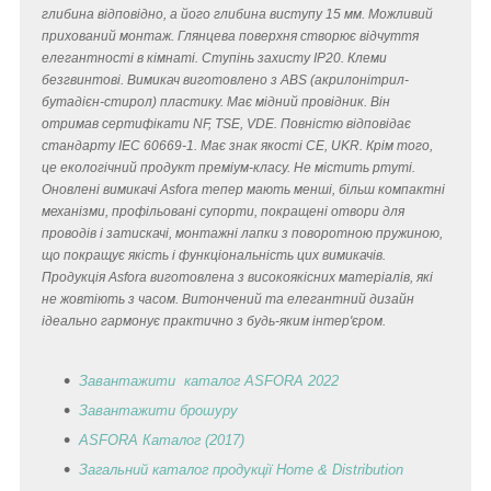
глибина відповідно, а його глибина виступу 15 мм. Можливий
прихований монтаж. Глянцева поверхня створює відчуття
елегантності в кімнаті. Ступінь захисту IP20. Клеми
безгвинтові. Вимикач виготовлено з ABS (акрилонітрил-
бутадієн-стирол) пластику. Має мідний провідник. Він
отримав сертифікати NF, TSE, VDE. Повністю відповідає
стандарту IEC 60669-1. Має знак якості CE, UKR. Крім того,
це екологічний продукт преміум-класу. Не містить ртуті.
Оновлені вимикачі Asfora тепер мають менші, більш компактні
механізми, профільовані супорти, покращені отвори для
проводів і затискачі, монтажні лапки з поворотною пружиною,
що покращує якість і функціональність цих вимикачів.
Продукція Asfora виготовлена з високоякісних матеріалів, які
не жовтіють з часом. Витончений та елегантний дизайн
ідеально гармонує практично з будь-яким інтер'єром.
Завантажити каталог ASFORA 2022
Завантажити брошуру
ASFORA Каталог (2017)
Загальний каталог продукції Home & Distribution