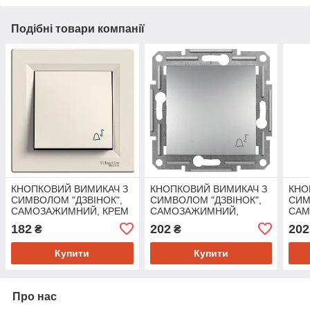
Подібні товари компанії
КНОПКОВИЙ ВИМИКАЧ З
КНОПКОВИЙ ВИМИКАЧ З
КНО
СИМВОЛОМ "ДЗВІНОК",
СИМВОЛОМ "ДЗВІНОК",
СИМ
САМОЗАЖИМНИЙ, КРЕМ
САМОЗАЖИМНИЙ,
САМ
ASFORA
ASFORA АЛЮМІНІЙ
ASF
182
202
202
₴
₴
Купити
Купити
Про нас