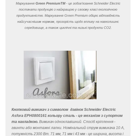
Маркування
Green Premium
TM
- це зобов’язання Schneider Electric
постачати продукцію з найкращою у своєму класі екологічною
продуктивністю. Маркування Green Premium обіцяє відповідність
найсучаснішим нормам, прозорість щодо впливу на навколишнє
середовище, а також циклічні та низькі продукти CO
2
.
Кнопковий вимикач з символом дзвінок Schneider Electric
Asfora EPH0800161 кольору сталь - це механізм з супортом
та накладкою.
Вимикач одноклавішний. Спосіб кріплення -
гвинти або монтажні лапки. Номінальний струм вимикача 10 A,
потужність 2300 Вт. 71 мм, 71 мм і 43 мм - це ширина, висота і