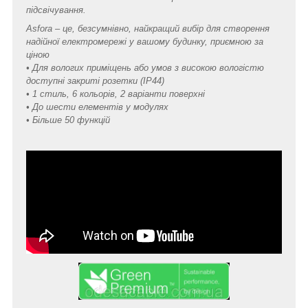
підсвічування.
Asfora – це, безсумнівно, найкращий вибір для створення
надійної електромережі у вашому будинку, приємною за
ціною
• Для вологих приміщень або умов з високою вологістю
доступні закриті розетки (IP44)
• 1 стиль, 6 кольорів, 2 варіанти поверхні
• До шести елементів у модулях
• Більше 50 функцій