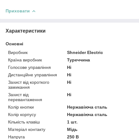
Приховати
Характеристики
Основні
Виробник
Shneider Electric
Країна виробник
Туреччина
Голосове управління
Ні
Дистанційне управління
Ні
Захист від короткого
Ні
замикання
Захист від
Ні
перевантаження
Колір кнопки
Нержавіюча сталь
Колір корпусу
Нержавіюча сталь
Кількість клавіш
1 шт.
Матеріал контакту
Мідь
Напруга
250 В