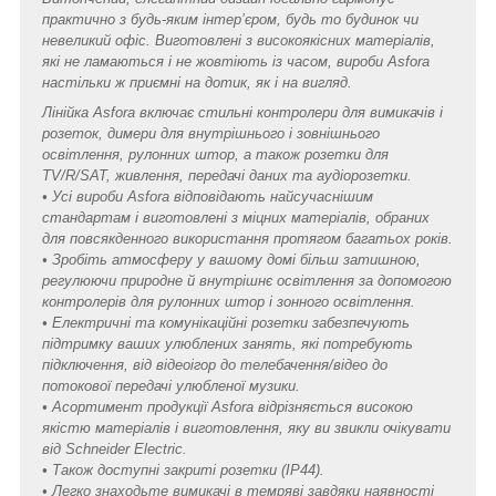
практично з будь-яким інтер’єром, будь то будинок чи
невеликий офіс. Виготовлені з високоякісних матеріалів,
які не ламаються і не жовтіють із часом, вироби Asfora
настільки ж приємні на дотик, як і на вигляд.
Лінійка Asfora включає стильні контролери для вимикачів і
розеток, димери для внутрішнього і зовнішнього
освітлення, рулонних штор, а також розетки для
TV/R/SAT, живлення, передачі даних та аудіорозетки.
• Усі вироби Asfora відповідають найсучаснішим
стандартам і виготовлені з міцних матеріалів, обраних
для повсякденного використання протягом багатьох років.
• Зробіть атмосферу у вашому домі більш затишною,
регулюючи природне й внутрішнє освітлення за допомогою
контролерів для рулонних штор і зонного освітлення.
• Електричні та комунікаційні розетки забезпечують
підтримку ваших улюблених занять, які потребують
підключення, від відеоігор до телебачення/відео до
потокової передачі улюбленої музики.
• Асортимент продукції Asfora відрізняється високою
якістю матеріалів і виготовлення, яку ви звикли очікувати
від Schneider Electric.
• Також доступні закриті розетки (IP44).
• Легко знаходьте вимикачі в темряві завдяки наявності