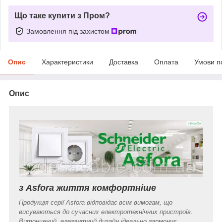
Що таке купити з Пром?
Замовлення під захистом
Опис
Характеристики
Доставка
Оплата
Умови п
Опис
з Asfora життя комфортніше
Продукція серії Asfora відповідає всім вимогам, що
висуваються до сучасних електротехнічних пристроїв.
Витончений, елегантний дизайн ідеально гармонує