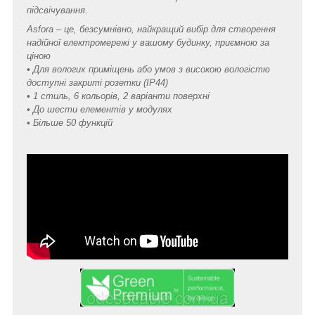
підсвічування.
Asfora – це, безсумнівно, найкращий вибір для створення
надійної електромережі у вашому будинку, приємною за
ціною
• Для вологих приміщень або умов з високою вологістю
доступні закриті розетки (IP44)
• 1 стиль, 6 кольорів, 2 варіанти поверхні
• До шести елементів у модулях
• Більше 50 функцій