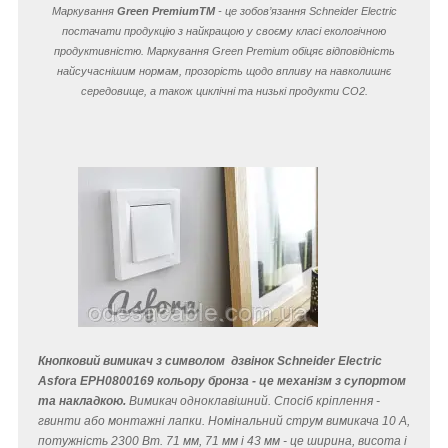
Маркування
Green Premium
TM
- це зобов’язання Schneider Electric
постачати продукцію з найкращою у своєму класі екологічною
продуктивністю. Маркування Green Premium обіцяє відповідність
найсучаснішим нормам, прозорість щодо впливу на навколишнє
середовище, а також циклічні та низькі продукти CO
2
.
Кнопковий вимикач з символом дзвінок Schneider Electric
Asfora EPH0800169 кольору бронза - це механізм з супортом
та накладкою.
Вимикач одноклавішний. Спосіб кріплення -
гвинти або монтажні лапки. Номінальний струм вимикача 10 A,
потужність 2300 Вт. 71 мм, 71 мм і 43 мм - це ширина, висота і