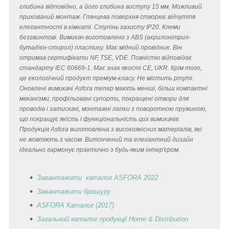
глибина відповідно, а його глибина виступу 15 мм. Можливий
прихований монтаж. Глянцева поверхня створює відчуття
елегантності в кімнаті. Ступінь захисту IP20. Клеми
безгвинтові. Вимикач виготовлено з ABS (акрилонітрил-
бутадієн-стирол) пластику. Має мідний провідник. Він
отримав сертифікати NF, TSE, VDE. Повністю відповідає
стандарту IEC 60669-1. Має знак якості CE, UKR. Крім того,
це екологічний продукт преміум-класу. Не містить ртуті.
Оновлені вимикачі Asfora тепер мають менші, більш компактні
механізми, профільовані супорти, покращені отвори для
проводів і затискачі, монтажні лапки з поворотною пружиною,
що покращує якість і функціональність цих вимикачів.
Продукція Asfora виготовлена з високоякісних матеріалів, які
не жовтіють з часом. Витончений та елегантний дизайн
ідеально гармонує практично з будь-яким інтер'єром.
Завантажити каталог ASFORA 2022
Завантажити брошуру
ASFORA Каталог (2017)
Загальний каталог продукції Home & Distribution