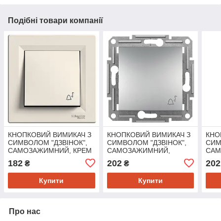
Подібні товари компанії
КНОПКОВИЙ ВИМИКАЧ З
КНОПКОВИЙ ВИМИКАЧ З
КНО
СИМВОЛОМ "ДЗВІНОК",
СИМВОЛОМ "ДЗВІНОК",
СИМ
САМОЗАЖИМНИЙ, КРЕМ
САМОЗАЖИМНИЙ,
САМ
ASFORA
ASFORA АЛЮМІНІЙ
ASF
182
202
202
₴
₴
Купити
Купити
Про нас