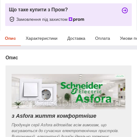
Що таке купити з Пром?
Замовлення під захистом
Опис
Характеристики
Доставка
Оплата
Умови п
Опис
з Asfora життя комфортніше
Продукція серії Asfora відповідає всім вимогам, що
висуваються до сучасних електротехнічних пристроїв.
Витончений, елегантний дизайн ідеально гармонує