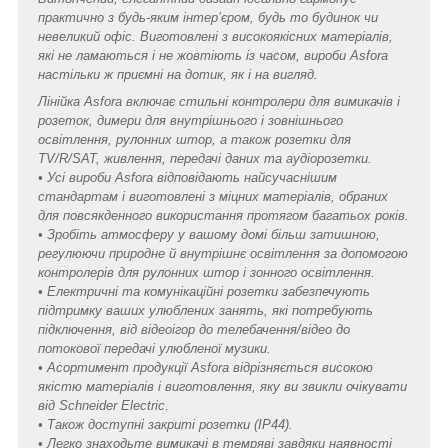
практично з будь-яким інтер’єром, будь то будинок чи
невеликий офіс. Виготовлені з високоякісних матеріалів,
які не ламаються і не жовтіють із часом, вироби Asfora
настільки ж приємні на дотик, як і на вигляд.
Лінійка Asfora включає стильні контролери для вимикачів і
розеток, димери для внутрішнього і зовнішнього
освітлення, рулонних штор, а також розетки для
TV/R/SAT, живлення, передачі даних та аудіорозетки.
• Усі вироби Asfora відповідають найсучаснішим
стандартам і виготовлені з міцних матеріалів, обраних
для повсякденного використання протягом багатьох років.
• Зробіть атмосферу у вашому домі більш затишною,
регулюючи природне й внутрішнє освітлення за допомогою
контролерів для рулонних штор і зонного освітлення.
• Електричні та комунікаційні розетки забезпечують
підтримку ваших улюблених занять, які потребують
підключення, від відеоігор до телебачення/відео до
потокової передачі улюбленої музики.
• Асортимент продукції Asfora відрізняється високою
якістю матеріалів і виготовлення, яку ви звикли очікувати
від Schneider Electric.
• Також доступні закриті розетки (IP44).
• Легко знаходьте вимикачі в темряві завдяки наявності