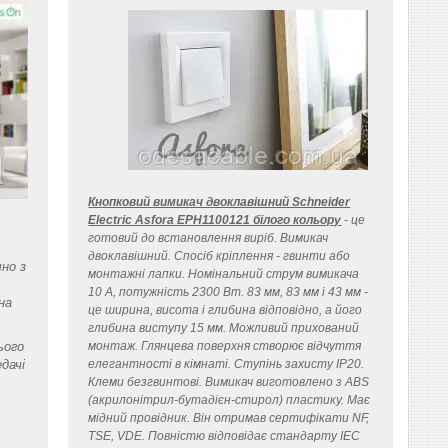
Кнопковий вимикач двоклавішний Schneider
Electric Asfora EPH1100121 білого кольору
- це
готовий до встановлення виріб. Вимикач
двоклавішний. Спосіб кріплення - гвинти або
но з
монтажні лапки. Номінальний струм вимикача
10 A, потужність 2300 Вт. 83 мм, 83 мм і 43 мм -
на
це ширина, висота і глибина відповідно, а його
глибина виступу 15 мм. Можливий прихований
ього
монтаж. Глянцева поверхня створює відчуття
дачі
елегантності в кімнаті. Ступінь захисту IP20.
Клеми безгвинтові. Вимикач виготовлено з ABS
(акрилонітрил-бутадієн-стирол) пластику. Має
мідний провідник. Він отримав сертифікати NF,
TSE, VDE. Повністю відповідає стандарту IEC