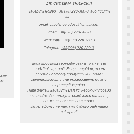
ДІЄ СИСТЕМА ЗНИЖОК!!!
Наберіть номер
+38 (98) 220-380-0
або пишіть
на ...
email:
cabelshop.odesa@gmail.com
Viber:
+38(098) 220-380-0
WhatsApp:
+38(098) 220-380-0
Telegram:
+38(098) 220-380-0
Наша продукція
сертифікована
, і на неї є всі
необхідні гарантії. Якщо потрібно, то ми
робимо доставку продукції будь-якими
воєму
автотранспортними організаціями по всій
ам,
території України.
Наші фахівці нададуть Вам усі необхідні поради
та швидко допоможуть розв'язати питання,
пов'язані з Вашою потребою.
Зателефонуйте нам, і ми будемо раді нашій
співпраці!