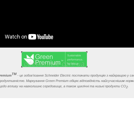
TM
Premium
- це зобов’язання Schneider Electric постачати продукцію з найкращою у с
 продуктивністю. Маркування Green Premium обіцяє відповідність найсучаснішим норм
щодо впливу на навколишнє середовище, а також циклічні та низькі продукти CO
.
2