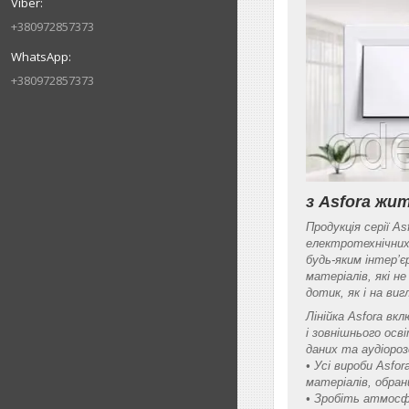
+380972857373
+380972857373
з Asfora ж
Продукція серії A
електротехнічних
будь-яким інтер’є
матеріалів, які н
дотик, як і на виг
Лінійка Asfora вк
і зовнішнього осв
даних та аудіоро
• Усі вироби Asfo
матеріалів, обра
• Зробіть атмосф