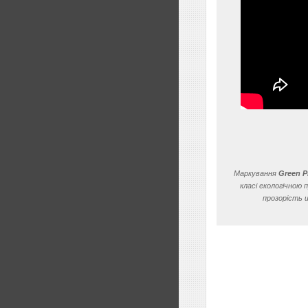
Маркування
Green 
класі екологічною
прозорість 