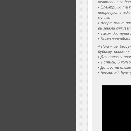
освітлення за до
• Електричні та 
потребують підклю
музики.
• Асортимент прод
ви звикли очікуват
• Також доступні 
• Легко знаходьте
Asfora – це, безс
будинку, приємно
• Для вологих при
• 1 стиль, 6 кольо
• До шести елеме
• Більше 50 функц