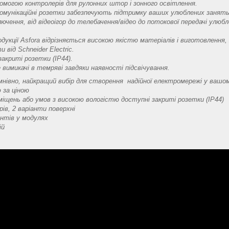
помогою контролерів для рулонних штор і зонного освітлення.
комунікаційні розетки забезпечують підтримку ваших улюблених занять,
чення, від відеоігор до телебачення/відео до потокової передачі улюбл
укції Asfora відрізняється високою якістю матеріалів і виготовлення,
и від Schneider Electric.
закриті розетки (IP44).
 вимикачі в темряві завдяки наявності підсвічування.
умнівно, найкращий вибір для створення надійної електромережі у вашо
ю за ціною
міщень або умов з високою вологістю доступні закриті розетки (IP44)
рів, 2 варіанти поверхні
нтів у модулях
ій