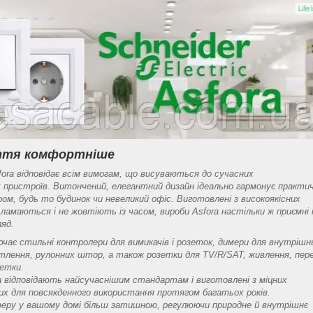
иття комфортніше
sfora відповідає всім вимогам, що висуваються до сучасних
 пристроїв. Витончений, елегантний дизайн ідеально гармонує практич
ром, будь то будинок чи невеликий офіс. Виготовлені з високоякісних
е ламаються і не жовтіють із часом, вироби Asfora настільки ж приємні 
ляд.
лючає стильні контролери для вимикачів і розеток, димери для внутрішн
ітлення, рулонних штор, а також розетки для TV/R/SAT, живлення, пере
зетки.
ra відповідають найсучаснішим стандартам і виготовлені з міцних
них для повсякденного використання протягом багатьох років.
еру у вашому домі більш затишною, регулюючи природне й внутрішнє