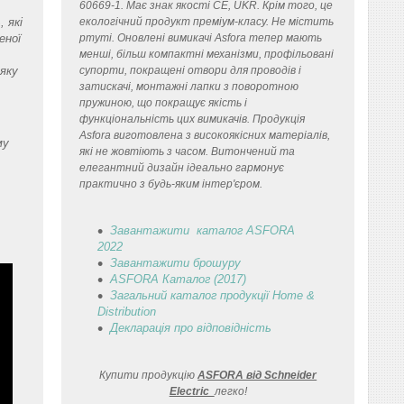
60669-1. Має знак якості CE, UKR. Крім того, це
 які
екологічний продукт преміум-класу. Не містить
еної
ртуті. Оновлені вимикачі Asfora тепер мають
менші, більш компактні механізми, профільовані
 яку
супорти, покращені отвори для проводів і
затискачі, монтажні лапки з поворотною
пружиною, що покращує якість і
функціональність цих вимикачів. Продукція
Asfora виготовлена з високоякісних матеріалів,
му
які не жовтіють з часом. Витончений та
елегантний дизайн ідеально гармонує
практично з будь-яким інтер'єром.
Завантажити каталог ASFORA
2022
Завантажити брошуру
ASFORA Каталог (2017)
Загальний каталог продукції Home &
Distribution
Декларація
про відповідність
Купити продукцію
ASFORA від Schneider
Electric
легко
!