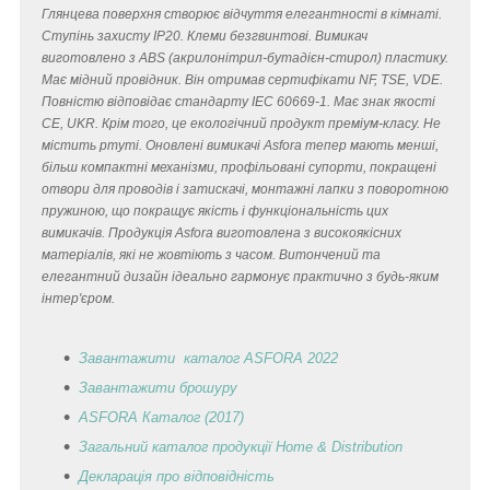
Глянцева поверхня створює відчуття елегантності в кімнаті.
Ступінь захисту IP20. Клеми безгвинтові. Вимикач
виготовлено з ABS (акрилонітрил-бутадієн-стирол) пластику.
Має мідний провідник. Він отримав сертифікати NF, TSE, VDE.
Повністю відповідає стандарту IEC 60669-1. Має знак якості
CE, UKR. Крім того, це екологічний продукт преміум-класу. Не
містить ртуті. Оновлені вимикачі Asfora тепер мають менші,
більш компактні механізми, профільовані супорти, покращені
отвори для проводів і затискачі, монтажні лапки з поворотною
пружиною, що покращує якість і функціональність цих
вимикачів. Продукція Asfora виготовлена з високоякісних
матеріалів, які не жовтіють з часом. Витончений та
елегантний дизайн ідеально гармонує практично з будь-яким
інтер'єром.
Завантажити каталог ASFORA 2022
Завантажити брошуру
ASFORA Каталог (2017)
Загальний каталог продукції Home & Distribution
Декларація
про відповідність