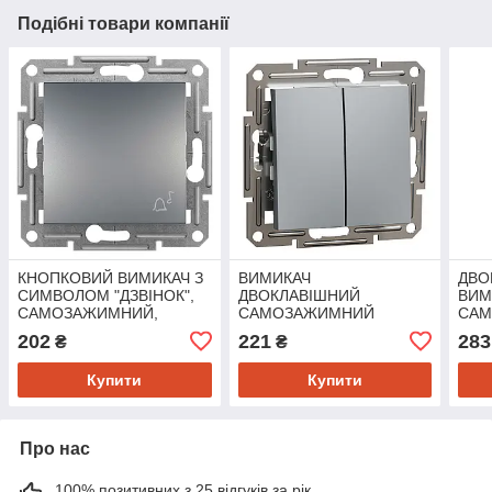
Подібні товари компанії
КНОПКОВИЙ ВИМИКАЧ З
ВИМИКАЧ
ДВО
СИМВОЛОМ "ДЗВІНОК",
ДВОКЛАВІШНИЙ
ВИМ
САМОЗАЖИМНИЙ,
САМОЗАЖИМНИЙ
САМ
ASFORA СТАЛЬ
ASFORA СТАЛЬ
ASF
202
221
283
₴
₴
Купити
Купити
Про нас
100% позитивних з 25 відгуків за рік