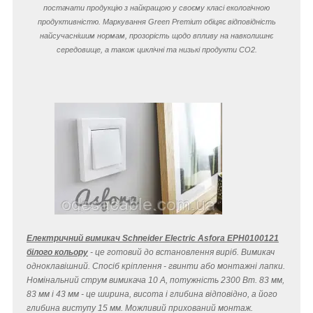
постачати продукцію з найкращою у своєму класі екологічною
продуктивністю. Маркування Green Premium обіцяє відповідність
найсучаснішим нормам, прозорість щодо впливу на навколишнє
середовище, а також циклічні та низькі продукти CO
2
.
Електричний вимикач Schneider Electric Asfora EPH0100121
білого кольору
- це готовий до встановлення виріб. Вимикач
одноклавішний. Спосіб кріплення - гвинти або монтажні лапки.
Номінальний струм вимикача 10 A, потужність 2300 Вт. 83 мм,
83 мм і 43 мм - це ширина, висота і глибина відповідно, а його
глибина виступу 15 мм. Можливий прихований монтаж.