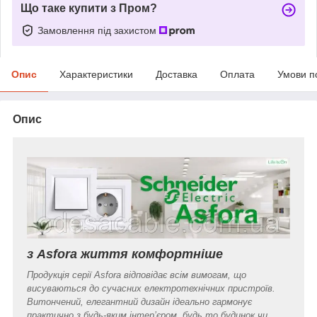
Що таке купити з Пром?
Замовлення під захистом
Опис
Характеристики
Доставка
Оплата
Умови п
Опис
з Asfora життя комфортніше
Продукція серії Asfora відповідає всім вимогам, що
висуваються до сучасних електротехнічних пристроїв.
Витончений, елегантний дизайн ідеально гармонує
практично з будь-яким інтер’єром, будь то будинок чи