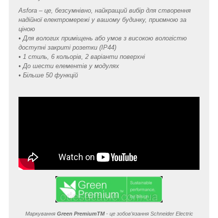
Asfora – це, безсумнівно, найкращий вибір для створення
надійної електромережі у вашому будинку, приємною за
ціною
• Для вологих приміщень або умов з високою вологістю
доступні закриті розетки (IP44)
• 1 стиль, 6 кольорів, 2 варіанти поверхні
• До шести елементів у модулях
• Більше 50 функцій
Маркування
Green Premium
TM
- це зобов’язання Schneider Electric