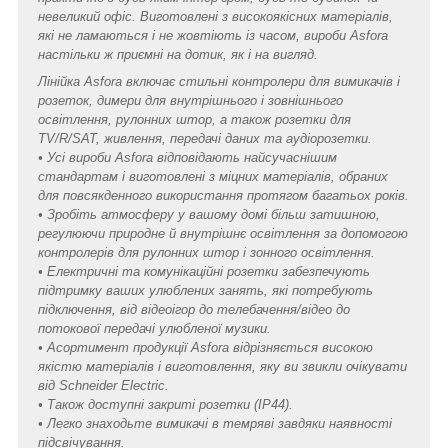
невеликий офіс. Виготовлені з високоякісних матеріалів,
які не ламаються і не жовтіють із часом, вироби Asfora
настільки ж приємні на дотик, як і на вигляд.
Лінійка Asfora включає стильні контролери для вимикачів і
розеток, димери для внутрішнього і зовнішнього
освітлення, рулонних штор, а також розетки для
TV/R/SAT, живлення, передачі даних та аудіорозетки.
• Усі вироби Asfora відповідають найсучаснішим
стандартам і виготовлені з міцних матеріалів, обраних
для повсякденного використання протягом багатьох років.
• Зробіть атмосферу у вашому домі більш затишною,
регулюючи природне й внутрішнє освітлення за допомогою
контролерів для рулонних штор і зонного освітлення.
• Електричні та комунікаційні розетки забезпечують
підтримку ваших улюблених занять, які потребують
підключення, від відеоігор до телебачення/відео до
потокової передачі улюбленої музики.
• Асортимент продукції Asfora відрізняється високою
якістю матеріалів і виготовлення, яку ви звикли очікувати
від Schneider Electric.
• Також доступні закриті розетки (IP44).
• Легко знаходьте вимикачі в темряві завдяки наявності
підсвічування.