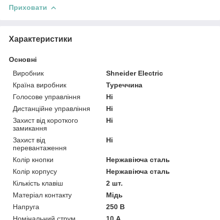
Приховати
Характеристики
Основні
Виробник
Shneider Electric
Країна виробник
Туреччина
Голосове управління
Ні
Дистанційне управління
Ні
Захист від короткого
Ні
замикання
Захист від
Ні
перевантаження
Колір кнопки
Нержавіюча сталь
Колір корпусу
Нержавіюча сталь
Кількість клавіш
2 шт.
Матеріал контакту
Мідь
Напруга
250 В
Номінальний струм
10 А