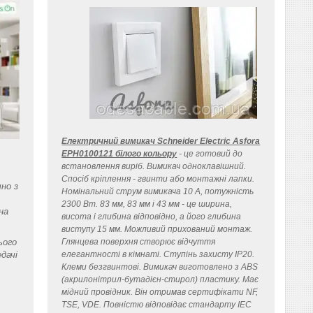
Електричний вимикач Schneider Electric Asfora
EPH0100121 білого кольору
- це готовий до
встановлення виріб. Вимикач одноклавішний.
Спосіб кріплення - гвинти або монтажні лапки.
но з
Номінальний струм вимикача 10 A, потужність
2300 Вт. 83 мм, 83 мм і 43 мм - це ширина,
на
висота і глибина відповідно, а його глибина
виступу 15 мм. Можливий прихований монтаж.
ього
Глянцева поверхня створює відчуття
дачі
елегантності в кімнаті. Ступінь захисту IP20.
Клеми безгвинтові. Вимикач виготовлено з ABS
(акрилонітрил-бутадієн-стирол) пластику. Має
мідний провідник. Він отримав сертифікати NF,
TSE, VDE. Повністю відповідає стандарту IEC