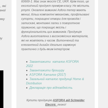
60669-1. Має знак якості CE, UKR. Крім того, це
 які
екологічний продукт преміум-класу. Не містить
еної
ртуті. Оновлені вимикачі Asfora тепер мають
менші, більш компактні механізми, профільовані
 яку
супорти, покращені отвори для проводів і
затискачі, монтажні лапки з поворотною
пружиною, що покращує якість і
функціональність цих вимикачів. Продукція
Asfora виготовлена з високоякісних матеріалів,
му
які не жовтіють з часом. Витончений та
елегантний дизайн ідеально гармонує
практично з будь-яким інтер'єром.
Завантажити каталог ASFORA
2022
Завантажити брошуру
ASFORA Каталог (2017)
Загальний каталог продукції Home &
Distribution
Декларація
про відповідність
Купити продукцію
ASFORA від Schneider
Electric
легко
!