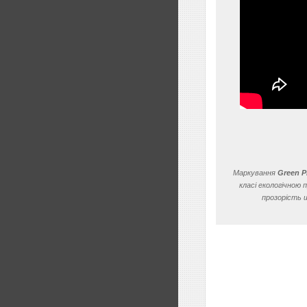
Маркування
Green 
класі екологічною
прозорість 