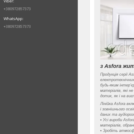
+380972857373
+380972857373
з Asfora ж
Продукція серії A
електротехнічних
будь-яким інтер’є
матеріалів, які н
дотик, як і на виг
Лінійка Asfora вк
і зовнішнього осв
даних та аудіоро
• Усі вироби Asfo
матеріалів, обра
• Зробіть атмосф