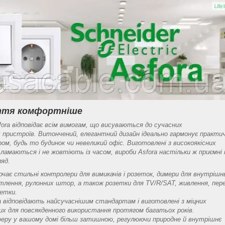
иття комфортніше
sfora відповідає всім вимогам, що висуваються до сучасних
 пристроїв. Витончений, елегантний дизайн ідеально гармонує практич
ром, будь то будинок чи невеликий офіс. Виготовлені з високоякісних
е ламаються і не жовтіють із часом, вироби Asfora настільки ж приємні 
ляд.
лючає стильні контролери для вимикачів і розеток, димери для внутрішн
ітлення, рулонних штор, а також розетки для TV/R/SAT, живлення, пере
зетки.
ra відповідають найсучаснішим стандартам і виготовлені з міцних
них для повсякденного використання протягом багатьох років.
еру у вашому домі більш затишною, регулюючи природне й внутрішнє