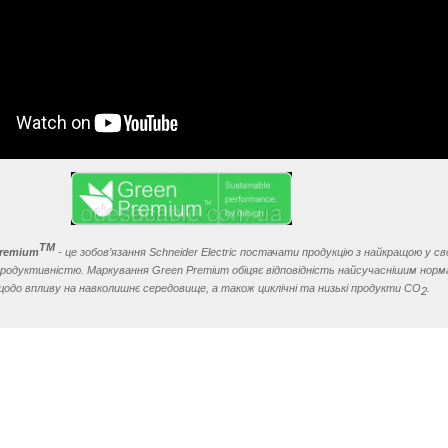
TM
Premium
- це зобов’язання Schneider Electric постачати продукцію з найкращою у с
 продуктивністю. Маркування Green Premium обіцяє відповідність найсучаснішим норм
щодо впливу на навколишнє середовище, а також циклічні та низькі продукти CO
.
2