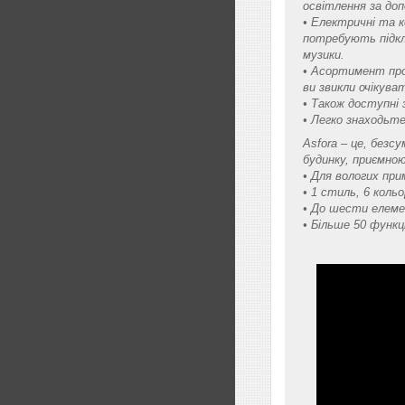
освітлення за до
• Електричні та 
потребують підклю
музики.
• Асортимент прод
ви звикли очікуват
• Також доступні 
• Легко знаходьте
Asfora – це, безс
будинку, приємно
• Для вологих при
• 1 стиль, 6 кольо
• До шести елеме
• Більше 50 функц