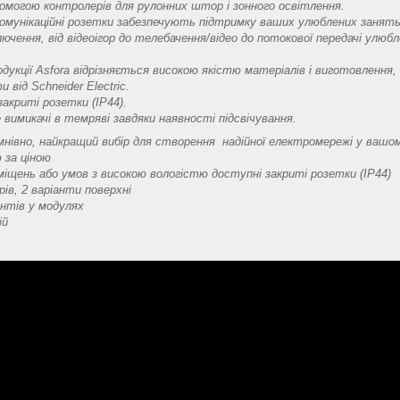
помогою контролерів для рулонних штор і зонного освітлення.
комунікаційні розетки забезпечують підтримку ваших улюблених занять,
чення, від відеоігор до телебачення/відео до потокової передачі улюбл
укції Asfora відрізняється високою якістю матеріалів і виготовлення,
и від Schneider Electric.
закриті розетки (IP44).
 вимикачі в темряві завдяки наявності підсвічування.
умнівно, найкращий вибір для створення надійної електромережі у вашо
ю за ціною
міщень або умов з високою вологістю доступні закриті розетки (IP44)
рів, 2 варіанти поверхні
нтів у модулях
ій