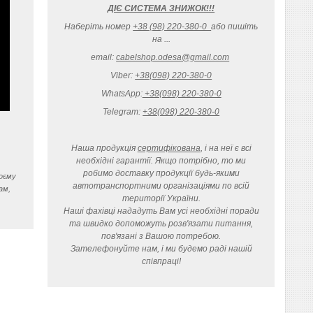
ДІЄ СИСТЕМА ЗНИЖОК!!!
Наберіть номер
+38 (98) 220-380-0
або пишіть
на ...
email:
cabelshop.odesa@gmail.com
Viber:
+38(098) 220-380-0
WhatsApp:
+38(098) 220-380-0
Telegram:
+38(098) 220-380-0
Наша продукція
сертифікована
, і на неї є всі
необхідні гарантії. Якщо потрібно, то ми
робимо доставку продукції будь-якими
воєму
автотранспортними організаціями по всій
ам,
території України.
Наші фахівці нададуть Вам усі необхідні поради
та швидко допоможуть розв'язати питання,
пов'язані з Вашою потребою.
Зателефонуйте нам, і ми будемо раді нашій
співпраці!