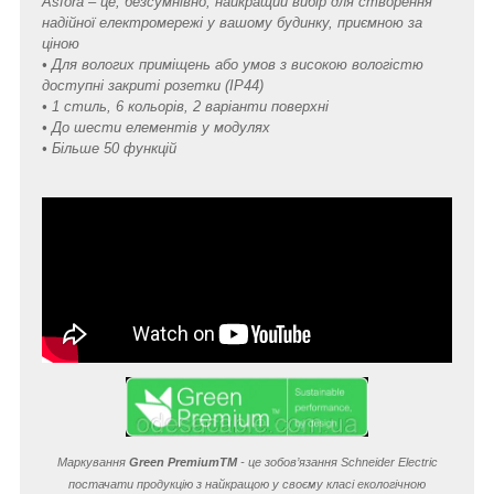
Asfora – це, безсумнівно, найкращий вибір для створення
надійної електромережі у вашому будинку, приємною за
ціною
• Для вологих приміщень або умов з високою вологістю
доступні закриті розетки (IP44)
• 1 стиль, 6 кольорів, 2 варіанти поверхні
• До шести елементів у модулях
• Більше 50 функцій
Маркування
Green Premium
TM
- це зобов’язання Schneider Electric
постачати продукцію з найкращою у своєму класі екологічною