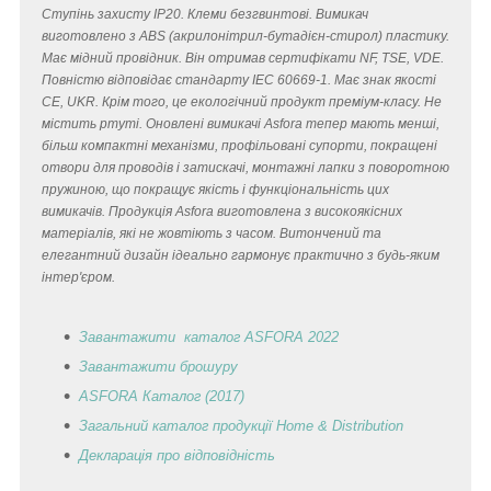
Ступінь захисту IP20. Клеми безгвинтові. Вимикач
виготовлено з ABS (акрилонітрил-бутадієн-стирол) пластику.
Має мідний провідник. Він отримав сертифікати NF, TSE, VDE.
Повністю відповідає стандарту IEC 60669-1. Має знак якості
CE, UKR. Крім того, це екологічний продукт преміум-класу. Не
містить ртуті. Оновлені вимикачі Asfora тепер мають менші,
більш компактні механізми, профільовані супорти, покращені
отвори для проводів і затискачі, монтажні лапки з поворотною
пружиною, що покращує якість і функціональність цих
вимикачів. Продукція Asfora виготовлена з високоякісних
матеріалів, які не жовтіють з часом. Витончений та
елегантний дизайн ідеально гармонує практично з будь-яким
інтер'єром.
Завантажити каталог ASFORA 2022
Завантажити брошуру
ASFORA Каталог (2017)
Загальний каталог продукції Home & Distribution
Декларація
про відповідність