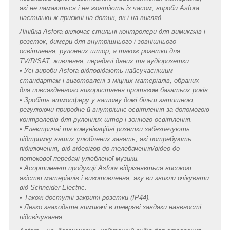
які не ламаються і не жовтіють із часом, вироби Asfora
настільки ж приємні на дотик, як і на вигляд.
Лінійка Asfora включає стильні контролери для вимикачів і
розеток, димери для внутрішнього і зовнішнього
освітлення, рулонних штор, а також розетки для
TV/R/SAT, живлення, передачі даних та аудіорозетки.
• Усі вироби Asfora відповідають найсучаснішим
стандартам і виготовлені з міцних матеріалів, обраних
для повсякденного використання протягом багатьох років.
• Зробіть атмосферу у вашому домі більш затишною,
регулюючи природне й внутрішнє освітлення за допомогою
контролерів для рулонних штор і зонного освітлення.
• Електричні та комунікаційні розетки забезпечують
підтримку ваших улюблених занять, які потребують
підключення, від відеоігор до телебачення/відео до
потокової передачі улюбленої музики.
• Асортимент продукції Asfora відрізняється високою
якістю матеріалів і виготовлення, яку ви звикли очікувати
від Schneider Electric.
• Також доступні закриті розетки (IP44).
• Легко знаходьте вимикачі в темряві завдяки наявності
підсвічування.