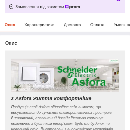
Замовлення під захистом
Опис
Характеристики
Доставка
Оплата
Умови п
Опис
з Asfora життя комфортніше
Продукція серії Asfora відповідає всім вимогам, що
висуваються до сучасних електротехнічних пристроїв.
Витончений, елегантний дизайн ідеально гармонує
практично з будь-яким інтер’єром, будь то будинок чи
невеликий офіс. Виготовлені з високоякісних матеріалів,