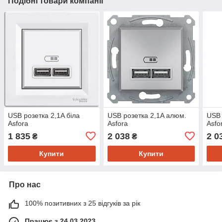
Подібні товари компанії
USB розетка 2,1A біла
USB розетка 2,1A алюм.
USB 
Asfora
Asfora
Asfo
1 835
2 038
2 0
₴
₴
Купити
Купити
Про нас
100% позитивних з 25 відгуків за рік
Працює з 24.03.2023