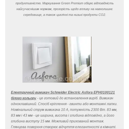
продуктивністю. Маркування Green Premium обіцяє відповідність
найсучаснішим нормам, прозорість щодо впливу на навколишнє
середовище, а також циклічні та низькі продукти CO
2
.
Електричний вимикач Schneider Electric Asfora EPH0100121
білого кольору
- це готовий до встановлення виріб. Вимикач
одноклавішний. Спосіб кріплення - гвинти або монтажні лапки.
Номінальний струм вимикача 10 A, потужність 2300 Вт. 83 мм,
83 мм і 43 мм - це ширина, висота і глибина відповідно, а його
глибина виступу 15 мм. Можливий прихований монтаж.
Глянцева поверхня створює відчуття елегантності в кімнаті.