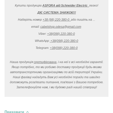
Купити продукцію
ASFORA від Schneider Electric
легко
!
ДІЄ СИСТЕМА ЗНИЖОК!!!
Наберіть номер
+38 (98) 220-380-0
або пишіть на ...
email:
cabelshop.odesa@gmail.com
Viber:
+38(098) 220-380-0
WhatsApp:
+38(098) 220-380-0
Telegram:
+38(098) 220-380-0
Наша продукція
сертифікована
, і на неї є всі необхідні гарантії.
Якщо потрібно, то ми робимо доставку продукції будь-якими
автотранспортними організаціями по всій території України.
Наші фахівці нададуть Вам усі необхідні поради та швидко
допоможуть розв'язати питання, пов'язані з Вашою потребою.
Зателефонуйте нам, і ми будемо раді нашій співпраці!
Приховати