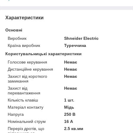
Характеристики
Основні
Виробник
Shneider Electric
Країна виробник
Туреччина
Користувальницькі характеристики
Голосове керування
Немає
Дистанційне керування
Немає
Захист від короткого
Немає
замикання
Захист від
Немає
перевантаження
Кількість клавіш
1 шт.
Матеріал контакту
Мідь
Напруга
250 В
Номінальний струм
16 А
Переріз дротів, що
2.5 кв.мм