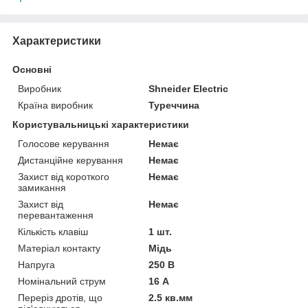
Характеристики
Основні
Виробник
Shneider Electric
Країна виробник
Туреччина
Користувальницькі характеристики
Голосове керування
Немає
Дистанційне керування
Немає
Захист від короткого
Немає
замикання
Захист від
Немає
перевантаження
Кількість клавіш
1 шт.
Матеріал контакту
Мідь
Напруга
250 В
Номінальний струм
16 А
Переріз дротів, що
2.5 кв.мм