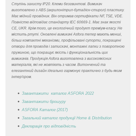
Ступінь захисту IP20. Клеми безгвинтові. Вимикач
виготовлено з ABS (акрилонітрил-бутадієн-стирол) пластику.
Має мідний провідник. Він отримав сертифікати NF, TSE, VDE.
Повністю відповідає стандарту IEC 60669-1. Має знак якості
CE, UKR. Крім того, це екологічний продукт преміум-класу. Не
містить ртуті. Оновлені вимикачі Asfora тепер мають менші,
більш компактні механізми, профільовані супорти, покращені
отвори для проводів і затискачі, монтажні лапки з поворотною
пружиною, що покращує якість і функціональність цих
вимикачів. Продукція Asfora виготовлена з високоякісних
матеріалів, які не жовтіють з часом. Витончений та
елегантний дизайн ідеально гармонує практично з будь-яким
інтер'єром.
Завантажити каталог ASFORA 2022
Завантажити брошуру
ASFORA Каталог (2017)
Загальний каталог продукції Home & Distribution
Декларація
про відповідність