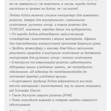
які не ламаються і не жовтіють із часом, вироби Asfora
настільки ж приємні на дотик, як і на вигляд.
Лінійка Asfora включає стильні контролери для вимикачів і
розеток, димери для внутрішнього і зовнішнього
освітлення, рулонних штор, а також розетки для
TV/R/SAT, живлення, передачі даних та аудіорозетки.
• Усі вироби Asfora відповідають найсучаснішим
стандартам і виготовлені з міцних матеріалів, обраних
для повсякденного використання протягом багатьох років.
• Зробіть атмосферу у вашому домі більш затишною,
регулюючи природне й внутрішнє освітлення за допомогою
контролерів для рулонних штор і зонного освітлення.
• Електричні та комунікаційні розетки забезпечують
підтримку ваших улюблених занять, які потребують
підключення, від відеоігор до телебачення/відео до
потокової передачі улюбленої музики.
• Асортимент продукції Asfora відрізняється високою
якістю матеріалів і виготовлення, яку ви звикли очікувати
від Schneider Electric.
• Також доступні закриті розетки (IP44).
• Легко знаходьте вимикачі в темряві завдяки наявності
підсвічування.