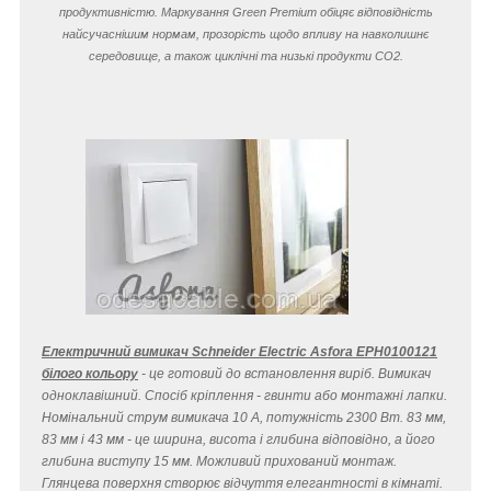
продуктивністю. Маркування Green Premium обіцяє відповідність
найсучаснішим нормам, прозорість щодо впливу на навколишнє
середовище, а також циклічні та низькі продукти CO
2
.
Електричний вимикач Schneider Electric Asfora EPH0100121
білого кольору
- це готовий до встановлення виріб. Вимикач
одноклавішний. Спосіб кріплення - гвинти або монтажні лапки.
Номінальний струм вимикача 10 A, потужність 2300 Вт. 83 мм,
83 мм і 43 мм - це ширина, висота і глибина відповідно, а його
глибина виступу 15 мм. Можливий прихований монтаж.
Глянцева поверхня створює відчуття елегантності в кімнаті.