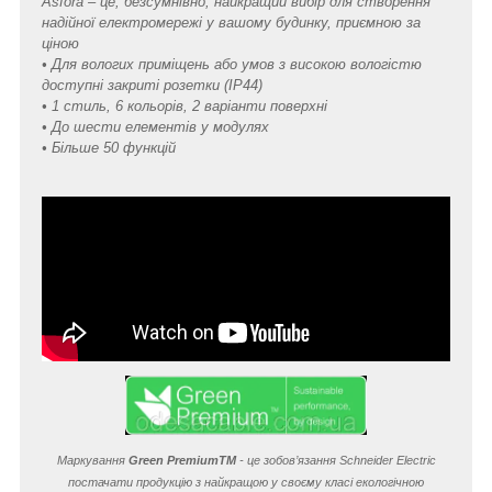
Asfora – це, безсумнівно, найкращий вибір для створення
надійної електромережі у вашому будинку, приємною за
ціною
• Для вологих приміщень або умов з високою вологістю
доступні закриті розетки (IP44)
• 1 стиль, 6 кольорів, 2 варіанти поверхні
• До шести елементів у модулях
• Більше 50 функцій
Маркування
Green Premium
TM
- це зобов’язання Schneider Electric
постачати продукцію з найкращою у своєму класі екологічною