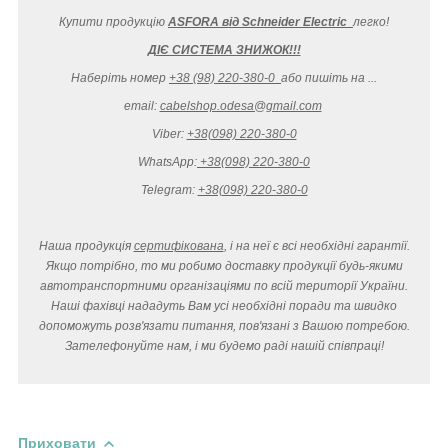
Купити продукцію
ASFORA від Schneider Electric
легко
!
ДІЄ СИСТЕМА ЗНИЖОК!!!
Наберіть номер
+38 (98) 220-380-0
або пишіть на ...
email:
cabelshop.odesa@gmail.com
Viber:
+38(098) 220-380-0
WhatsApp:
+38(098) 220-380-0
Telegram:
+38(098) 220-380-0
Наша продукція
сертифікована
, і на неї є всі необхідні гарантії.
Якщо потрібно, то ми робимо доставку продукції будь-якими
автотранспортними організаціями по всій території України.
Наші фахівці нададуть Вам усі необхідні поради та швидко
допоможуть розв'язати питання, пов'язані з Вашою потребою.
Зателефонуйте нам, і ми будемо раді нашій співпраці!
Приховати