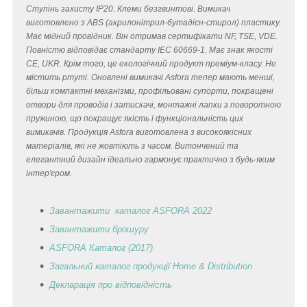
Ступінь захисту IP20. Клеми безгвинтові. Вимикач
виготовлено з ABS (акрилонітрил-бутадієн-стирол) пластику.
Має мідний провідник. Він отримав сертифікати NF, TSE, VDE.
Повністю відповідає стандарту IEC 60669-1. Має знак якості
CE, UKR. Крім того, це екологічний продукт преміум-класу. Не
містить ртуті. Оновлені вимикачі Asfora тепер мають менші,
більш компактні механізми, профільовані супорти, покращені
отвори для проводів і затискачі, монтажні лапки з поворотною
пружиною, що покращує якість і функціональність цих
вимикачів. Продукція Asfora виготовлена з високоякісних
матеріалів, які не жовтіють з часом. Витончений та
елегантний дизайн ідеально гармонує практично з будь-яким
інтер'єром.
Завантажити каталог ASFORA 2022
Завантажити брошуру
ASFORA Каталог (2017)
Загальний каталог продукції Home & Distribution
Декларація
про відповідність