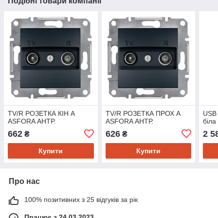
Подібні товари компанії
TV/R РОЗЕТКА КІН А
TV/R РОЗЕТКА ПРОХ А
USB 
ASFORA АНТР.
ASFORA АНТР.
біла
662
626
2 5
₴
₴
Купити
Купити
Про нас
100% позитивних з 25 відгуків за рік
Працює з 24.03.2023