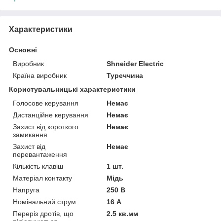
Характеристики
Основні
Виробник
Shneider Electric
Країна виробник
Туреччина
Користувальницькі характеристики
Голосове керування
Немає
Дистанційне керування
Немає
Захист від короткого
Немає
замикання
Захист від
Немає
перевантаження
Кількість клавіш
1 шт.
Матеріал контакту
Мідь
Напруга
250 В
Номінальний струм
16 А
Переріз дротів, що
2.5 кв.мм