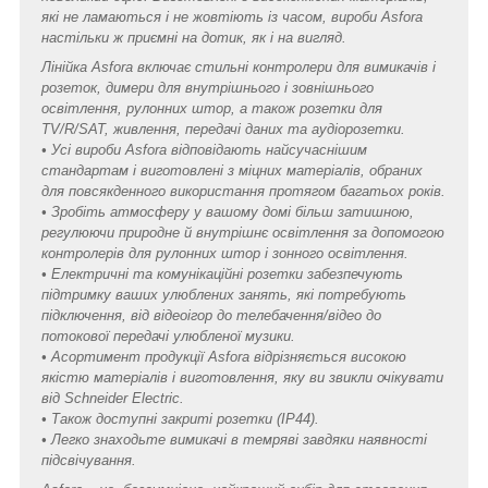
які не ламаються і не жовтіють із часом, вироби Asfora
настільки ж приємні на дотик, як і на вигляд.
Лінійка Asfora включає стильні контролери для вимикачів і
розеток, димери для внутрішнього і зовнішнього
освітлення, рулонних штор, а також розетки для
TV/R/SAT, живлення, передачі даних та аудіорозетки.
• Усі вироби Asfora відповідають найсучаснішим
стандартам і виготовлені з міцних матеріалів, обраних
для повсякденного використання протягом багатьох років.
• Зробіть атмосферу у вашому домі більш затишною,
регулюючи природне й внутрішнє освітлення за допомогою
контролерів для рулонних штор і зонного освітлення.
• Електричні та комунікаційні розетки забезпечують
підтримку ваших улюблених занять, які потребують
підключення, від відеоігор до телебачення/відео до
потокової передачі улюбленої музики.
• Асортимент продукції Asfora відрізняється високою
якістю матеріалів і виготовлення, яку ви звикли очікувати
від Schneider Electric.
• Також доступні закриті розетки (IP44).
• Легко знаходьте вимикачі в темряві завдяки наявності
підсвічування.