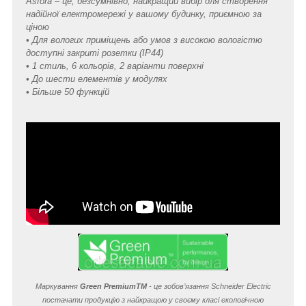
Asfora – це, безсумнівно, найкращий вибір для створення
надійної електромережі у вашому будинку, приємною за
ціною
• Для вологих приміщень або умов з високою вологістю
доступні закриті розетки (IP44)
• 1 стиль, 6 кольорів, 2 варіанти поверхні
• До шести елементів у модулях
• Більше 50 функцій
Маркування
Green Premium
TM
- це зобов’язання Schneider Electric
постачати продукцію з найкращою у своєму класі екологічною