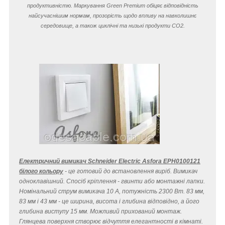
продуктивністю. Маркування Green Premium обіцяє відповідність
найсучаснішим нормам, прозорість щодо впливу на навколишнє
середовище, а також циклічні та низькі продукти CO
2
.
Електричний вимикач Schneider Electric Asfora EPH0100121
білого кольору
- це готовий до встановлення виріб. Вимикач
одноклавішний. Спосіб кріплення - гвинти або монтажні лапки.
Номінальний струм вимикача 10 A, потужність 2300 Вт. 83 мм,
83 мм і 43 мм - це ширина, висота і глибина відповідно, а його
глибина виступу 15 мм. Можливий прихований монтаж.
Глянцева поверхня створює відчуття елегантності в кімнаті.