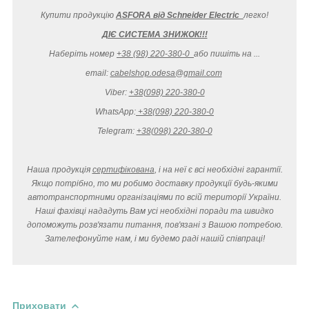
Купити продукцію
ASFORA від Schneider Electric
легко
!
ДІЄ СИСТЕМА ЗНИЖОК!!!
Наберіть номер
+38 (98) 220-380-0
або пишіть на ...
email:
cabelshop.odesa@gmail.com
Viber:
+38(098) 220-380-0
WhatsApp:
+38(098) 220-380-0
Telegram:
+38(098) 220-380-0
Наша продукція
сертифікована
, і на неї є всі необхідні гарантії.
Якщо потрібно, то ми робимо доставку продукції будь-якими
автотранспортними організаціями по всій території України.
Наші фахівці нададуть Вам усі необхідні поради та швидко
допоможуть розв'язати питання, пов'язані з Вашою потребою.
Зателефонуйте нам, і ми будемо раді нашій співпраці!
Приховати