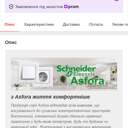
Замовлення під захистом
Опис
Характеристики
Доставка
Оплата
Умови п
Опис
з Asfora життя комфортніше
Продукція серії Asfora відповідає всім вимогам, що
висуваються до сучасних електротехнічних пристроїв.
Витончений, елегантний дизайн ідеально гармонує
практично з будь-яким інтер’єром, будь то будинок чи
невеликий офіс. Виготовлені з високоякісних матеріалів,