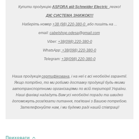
Купити продукцію
ASFORA від Schneider Electric
легко
!
ДІЄ СИСТЕМА ЗНИЖОК!!!
Наберіть номер
+38 (98) 220-380-0
або пишіть на ...
email:
cabelshop.odesa@gmail.com
Viber:
+38(098) 220-380-0
WhatsApp:
+38(098) 220-380-0
Telegram:
+38(098) 220-380-0
Наша продукція
сертифікована
, і на неї є всі необхідні гарантії.
Якщо потрібно, то ми робимо доставку продукції будь-якими
автотранспортними організаціями по всій території України.
Наші фахівці нададуть Вам усі необхідні поради та швидко
допоможуть розв'язати питання, пов'язані з Вашою потребою.
Зателефонуйте нам, і ми будемо раді нашій співпраці!
Приховати