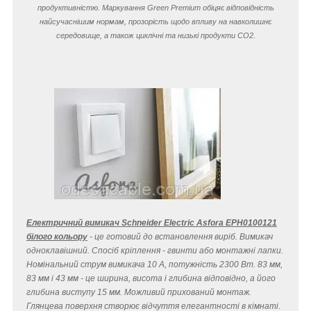
продуктивністю. Маркування Green Premium обіцяє відповідність
найсучаснішим нормам, прозорість щодо впливу на навколишнє
середовище, а також циклічні та низькі продукти CO
2
.
Електричний вимикач Schneider Electric Asfora EPH0100121
білого кольору
- це готовий до встановлення виріб. Вимикач
одноклавішний. Спосіб кріплення - гвинти або монтажні лапки.
Номінальний струм вимикача 10 A, потужність 2300 Вт. 83 мм,
83 мм і 43 мм - це ширина, висота і глибина відповідно, а його
глибина виступу 15 мм. Можливий прихований монтаж.
Глянцева поверхня створює відчуття елегантності в кімнаті.