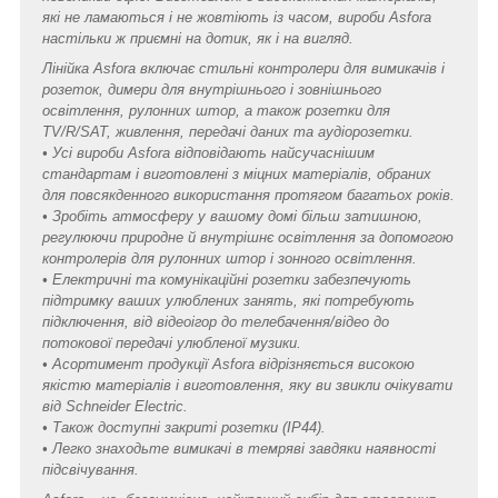
які не ламаються і не жовтіють із часом, вироби Asfora
настільки ж приємні на дотик, як і на вигляд.
Лінійка Asfora включає стильні контролери для вимикачів і
розеток, димери для внутрішнього і зовнішнього
освітлення, рулонних штор, а також розетки для
TV/R/SAT, живлення, передачі даних та аудіорозетки.
• Усі вироби Asfora відповідають найсучаснішим
стандартам і виготовлені з міцних матеріалів, обраних
для повсякденного використання протягом багатьох років.
• Зробіть атмосферу у вашому домі більш затишною,
регулюючи природне й внутрішнє освітлення за допомогою
контролерів для рулонних штор і зонного освітлення.
• Електричні та комунікаційні розетки забезпечують
підтримку ваших улюблених занять, які потребують
підключення, від відеоігор до телебачення/відео до
потокової передачі улюбленої музики.
• Асортимент продукції Asfora відрізняється високою
якістю матеріалів і виготовлення, яку ви звикли очікувати
від Schneider Electric.
• Також доступні закриті розетки (IP44).
• Легко знаходьте вимикачі в темряві завдяки наявності
підсвічування.