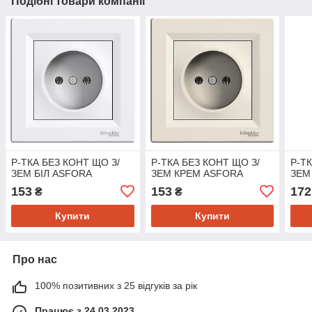
Подібні товари компанії
Р-ТКА БЕЗ КОНТ ЩО З/
Р-ТКА БЕЗ КОНТ ЩО З/
Р-Т
ЗЕМ БІЛ ASFORA
ЗЕМ КРЕМ ASFORA
ЗЕМ
153
153
172
₴
₴
Купити
Купити
Про нас
100% позитивних з 25 відгуків за рік
Працює з 24.03.2023