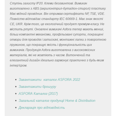
Ступінь захисту IP20. Клеми безгвинтові. Вимикач
виготовлено з ABS (акрилонітрил-бутадієн-стирол) пластику.
Має мідний провідник. Він отримав сертифікати NF, TSE, VDE.
Повністю відповідає стандарту IEC 60669-1. Має знак якості
CE, UKR. Крім того, це екологічний продукт преміум-класу. Не
містить ртуті. Оновлені вимикачі Asfora тепер мають менші,
більш компактні механізми, профільовані супорти, покращені
отвори для проводів і затискачі, монтажні лапки з поворотною
пружиною, що покращує якість і функціональність цих
вимикачів. Продукція Asfora виготовлена з високоякісних
матеріалів, які не жовтіють з часом. Витончений та
елегантний дизайн ідеально гармонує практично з будь-яким
інтер'єром.
Завантажити каталог ASFORA 2022
Завантажити брошуру
ASFORA Каталог (2017)
Загальний каталог продукції Home & Distribution
Декларація
про відповідність