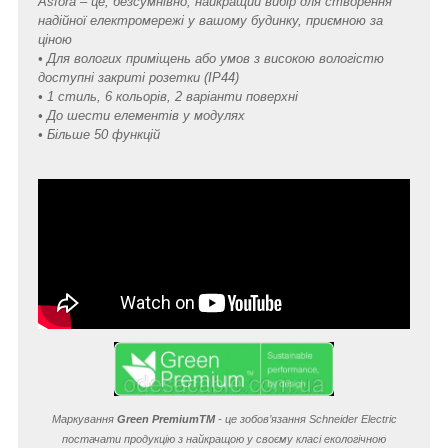
Asfora – це, безсумнівно, найкращий вибір для створення
надійної електромережі у вашому будинку, приємною за
ціною
• Для вологих приміщень або умов з високою вологістю
доступні закриті розетки (IP44)
• 1 стиль, 6 кольорів, 2 варіанти поверхні
• До шести елементів у модулях
• Більше 50 функцій
Маркування
Green Premium
TM
- це зобов’язання Schneider Electric
постачати продукцію з найкращою у своєму класі екологічною