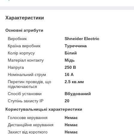
Характеристики
Основні атрибути
Виробник
Shneider Electric
Країна виробник
Туреччина
Колір корпусу
Білий
Матеріал контакту
Мідь
Напруга
250 В
Номінальний струм
16 А
Перетин проводів, що
2.5 кв.мм
підключаються
Спосіб установки
Вбудований
Ступінь захисту IP
20
Користувальницькі характеристики
Голосове керування
Немає
Дистанційне керування
Немає
Захист від короткого
Немає