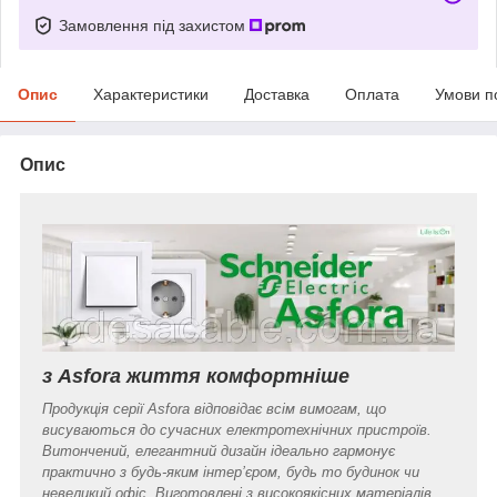
Замовлення під захистом
Опис
Характеристики
Доставка
Оплата
Умови п
Опис
з Asfora життя комфортніше
Продукція серії Asfora відповідає всім вимогам, що
висуваються до сучасних електротехнічних пристроїв.
Витончений, елегантний дизайн ідеально гармонує
практично з будь-яким інтер’єром, будь то будинок чи
невеликий офіс. Виготовлені з високоякісних матеріалів,