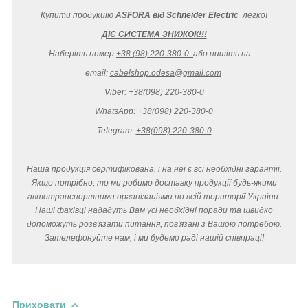
Купити продукцію
ASFORA від Schneider Electric
легко
!
ДІЄ СИСТЕМА ЗНИЖОК!!!
Наберіть номер
+38 (98) 220-380-0
або пишіть на ...
email:
cabelshop.odesa@gmail.com
Viber:
+38(098) 220-380-0
WhatsApp:
+38(098) 220-380-0
Telegram:
+38(098) 220-380-0
Наша продукція
сертифікована
, і на неї є всі необхідні гарантії.
Якщо потрібно, то ми робимо доставку продукції будь-якими
автотранспортними організаціями по всій території України.
Наші фахівці нададуть Вам усі необхідні поради та швидко
допоможуть розв'язати питання, пов'язані з Вашою потребою.
Зателефонуйте нам, і ми будемо раді нашій співпраці!
Приховати