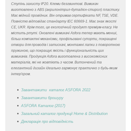
Ступінь захисту IP20. Клеми безгвинтові. Вимикач
виготовлено з ABS (акрилонітрил-бутадієн-стирол) пластику.
Має мідний провідник. Він отримав сертифікати NF, TSE, VDE.
Повністю відповідає стандарту IEC 60669-1. Має знак якості
CE, UKR. Крім того, це екологічний продукт преміум-класу. Не
містить ртуті. Оновлені вимикачі Asfora тепер мають менші,
більш компактні механізми, профільовані супорти, покращені
отвори для проводів і затискачі, монтажні лапки з поворотною
пружиною, що покращує якість і функціональність цих
вимикачів. Продукція Asfora виготовлена з високоякісних
матеріалів, які не жовтіють з часом. Витончений та
елегантний дизайн ідеально гармонує практично з будь-яким
інтер'єром.
Завантажити каталог ASFORA 2022
Завантажити брошуру
ASFORA Каталог (2017)
Загальний каталог продукції Home & Distribution
Декларація
про відповідність