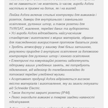
які не ламаються і не жовтіють із часом, вироби Asfora
настільки ж приємні на дотик, як і на вигляд.
Лінійка Asfora включає стильні контролери для вимикачів і
розеток, димери для внутрішнього і зовнішнього
освітлення, рулонних штор, а також розетки для
TV/R/SAT, живлення, передачі даних та аудіорозетки.
• Усі вироби Asfora відповідають найсучаснішим
стандартам і виготовлені з міцних матеріалів, обраних
для повсякденного використання протягом багатьох років.
• Зробіть атмосферу у вашому домі більш затишною,
регулюючи природне й внутрішнє освітлення за допомогою
контролерів для рулонних штор і зонного освітлення.
• Електричні та комунікаційні розетки забезпечують
підтримку ваших улюблених занять, які потребують
підключення, від відеоігор до телебачення/відео до
потокової передачі улюбленої музики.
• Асортимент продукції Asfora відрізняється високою
якістю матеріалів і виготовлення, яку ви звикли очікувати
від Schneider Electric.
• Також доступні закриті розетки (IP44).
• Легко знаходьте вимикачі в темряві завдяки наявності
підсвічування.