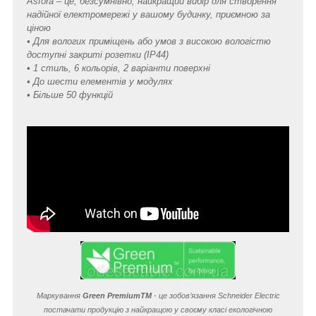
Asfora – це, безсумнівно, найкращий вибір для створення
надійної електромережі у вашому будинку, приємною за
ціною
• Для вологих приміщень або умов з високою вологістю
доступні закриті розетки (IP44)
• 1 стиль, 6 кольорів, 2 варіанти поверхні
• До шести елементів у модулях
• Більше 50 функцій
Маркування
Green Premium
TM
- це зобов’язання Schneider Electric
постачати продукцію з найкращою у своєму класі екологічною