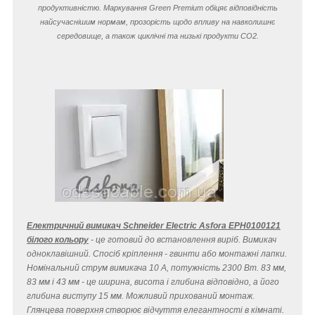
продуктивністю. Маркування Green Premium обіцяє відповідність
найсучаснішим нормам, прозорість щодо впливу на навколишнє
середовище, а також циклічні та низькі продукти CO
2
.
Електричний вимикач Schneider Electric Asfora EPH0100121
білого кольору
- це готовий до встановлення виріб. Вимикач
одноклавішний. Спосіб кріплення - гвинти або монтажні лапки.
Номінальний струм вимикача 10 A, потужність 2300 Вт. 83 мм,
83 мм і 43 мм - це ширина, висота і глибина відповідно, а його
глибина виступу 15 мм. Можливий прихований монтаж.
Глянцева поверхня створює відчуття елегантності в кімнаті.