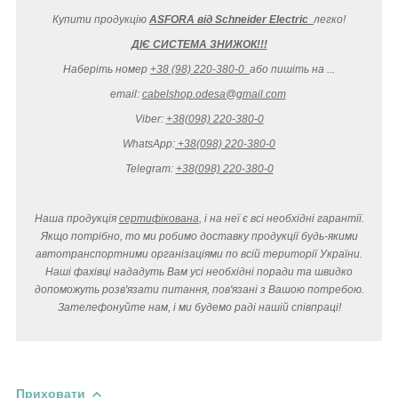
Купити продукцію
ASFORA від Schneider Electric
легко
!
ДІЄ СИСТЕМА ЗНИЖОК!!!
Наберіть номер
+38 (98) 220-380-0
або пишіть на ...
email:
cabelshop.odesa@gmail.com
Viber:
+38(098) 220-380-0
WhatsApp:
+38(098) 220-380-0
Telegram:
+38(098) 220-380-0
Наша продукція
сертифікована
, і на неї є всі необхідні гарантії.
Якщо потрібно, то ми робимо доставку продукції будь-якими
автотранспортними організаціями по всій території України.
Наші фахівці нададуть Вам усі необхідні поради та швидко
допоможуть розв'язати питання, пов'язані з Вашою потребою.
Зателефонуйте нам, і ми будемо раді нашій співпраці!
Приховати