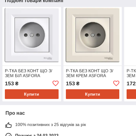
Подібні товари компанії
Р-ТКА БЕЗ КОНТ ЩО З/
Р-ТКА БЕЗ КОНТ ЩО З/
Р-Т
ЗЕМ БІЛ ASFORA
ЗЕМ КРЕМ ASFORA
ЗЕМ
153
153
172
₴
₴
Купити
Купити
Про нас
100% позитивних з 25 відгуків за рік
Працює з 24.03.2023