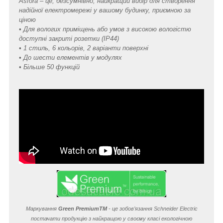
Asfora – це, безсумнівно, найкращий вибір для створення
надійної електромережі у вашому будинку, приємною за
ціною
• Для вологих приміщень або умов з високою вологістю
доступні закриті розетки (IP44)
• 1 стиль, 6 кольорів, 2 варіанти поверхні
• До шести елементів у модулях
• Більше 50 функцій
Маркування
Green Premium
TM
- це зобов’язання Schneider Electric
постачати продукцію з найкращою у своєму класі екологічною