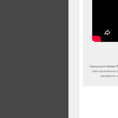
Маркування
Green 
класі екологічною
прозорість 