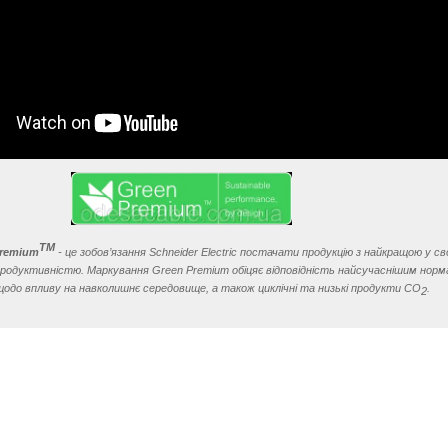
TM
Premium
- це зобов’язання Schneider Electric постачати продукцію з найкращою у с
 продуктивністю. Маркування Green Premium обіцяє відповідність найсучаснішим норм
щодо впливу на навколишнє середовище, а також циклічні та низькі продукти CO
.
2