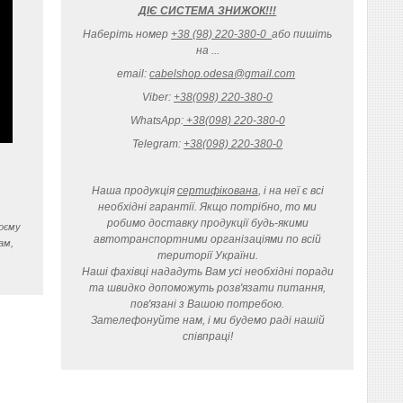
ДІЄ СИСТЕМА ЗНИЖОК!!!
Наберіть номер
+38 (98) 220-380-0
або пишіть
на ...
email:
cabelshop.odesa@gmail.com
Viber:
+38(098) 220-380-0
WhatsApp:
+38(098) 220-380-0
Telegram:
+38(098) 220-380-0
Наша продукція
сертифікована
, і на неї є всі
необхідні гарантії. Якщо потрібно, то ми
робимо доставку продукції будь-якими
воєму
автотранспортними організаціями по всій
ам,
території України.
Наші фахівці нададуть Вам усі необхідні поради
та швидко допоможуть розв'язати питання,
пов'язані з Вашою потребою.
Зателефонуйте нам, і ми будемо раді нашій
співпраці!