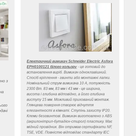
Електричний вимикач Schneider Electric Asfora
EPH0100121 білого кольору
- це готовий до
встановлення виріб. Вимикач одноклавішний.
Спосіб кріплення - гвинти або монтажні лапки.
но з
Номінальний струм вимикача 10 A, потужність
2300 Вт. 83 мм, 83 мм і 43 мм - це ширина,
на
висота і глибина відповідно, а його глибина
виступу 15 мм. Можливий прихований монтаж.
ього
Глянцева поверхня створює відчуття
дачі
елегантності в кімнаті. Ступінь захисту IP20.
Клеми безгвинтові. Вимикач виготовлено з ABS
(акрилонітрил-бутадієн-стирол) пластику. Має
мідний провідник. Він отримав сертифікати NF,
TSE, VDE. Повністю відповідає стандарту IEC