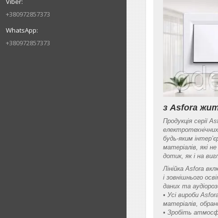
+380972857373
+380972857373
з Asfora ж
Продукція серії A
електротехнічних
будь-яким інтер’є
матеріалів, які н
дотик, як і на виг
Лінійка Asfora вк
і зовнішнього осв
даних та аудіоро
• Усі вироби Asfo
матеріалів, обра
• Зробіть атмосф