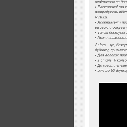
освітлення за до
• Електричні та 
потребують підклю
музики.
• Асортимент прод
ви звикли очікуват
• Також доступні 
• Легко знаходьте
Asfora – це, безс
будинку, приємно
• Для вологих при
• 1 стиль, 6 кольо
• До шести елеме
• Більше 50 функц