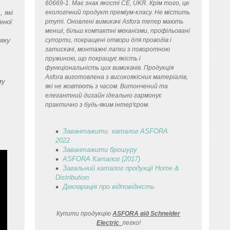
60669-1. Має знак якості CE, UKR. Крім того, це
 які
екологічний продукт преміум-класу. Не містить
еної
ртуті. Оновлені вимикачі Asfora тепер мають
менші, більш компактні механізми, профільовані
 яку
супорти, покращені отвори для проводів і
затискачі, монтажні лапки з поворотною
пружиною, що покращує якість і
функціональність цих вимикачів. Продукція
Asfora виготовлена з високоякісних матеріалів,
му
які не жовтіють з часом. Витончений та
елегантний дизайн ідеально гармонує
практично з будь-яким інтер'єром.
Завантажити каталог ASFORA
2022
Завантажити брошуру
ASFORA Каталог (2017)
Загальний каталог продукції Home &
Distribution
Декларація
про відповідність
Купити продукцію
ASFORA від Schneider
Electric
легко
!