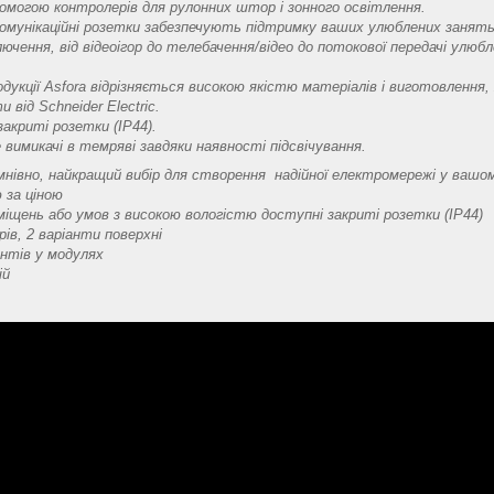
помогою контролерів для рулонних штор і зонного освітлення.
комунікаційні розетки забезпечують підтримку ваших улюблених занять,
чення, від відеоігор до телебачення/відео до потокової передачі улюбл
укції Asfora відрізняється високою якістю матеріалів і виготовлення,
и від Schneider Electric.
закриті розетки (IP44).
 вимикачі в темряві завдяки наявності підсвічування.
умнівно, найкращий вибір для створення надійної електромережі у вашо
ю за ціною
міщень або умов з високою вологістю доступні закриті розетки (IP44)
рів, 2 варіанти поверхні
нтів у модулях
ій