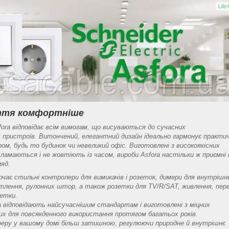
иття комфортніше
sfora відповідає всім вимогам, що висуваються до сучасних
 пристроїв. Витончений, елегантний дизайн ідеально гармонує практич
ром, будь то будинок чи невеликий офіс. Виготовлені з високоякісних
е ламаються і не жовтіють із часом, вироби Asfora настільки ж приємні 
ляд.
лючає стильні контролери для вимикачів і розеток, димери для внутрішн
ітлення, рулонних штор, а також розетки для TV/R/SAT, живлення, пере
зетки.
ra відповідають найсучаснішим стандартам і виготовлені з міцних
них для повсякденного використання протягом багатьох років.
еру у вашому домі більш затишною, регулюючи природне й внутрішнє