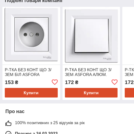
Подібні товари компанії
Р-ТКА БЕЗ КОНТ ЩО З/
Р-ТКА БЕЗ КОНТ ЩО З/
Р-Т
ЗЕМ БІЛ ASFORA
ЗЕМ ASFORA АЛЮМ.
ЗЕМ
153
172
172
₴
₴
Купити
Купити
Про нас
100% позитивних з 25 відгуків за рік
Працює з 24.03.2023