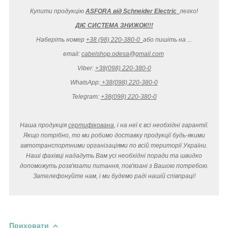
Купити продукцію
ASFORA від Schneider Electric
легко
!
ДІЄ СИСТЕМА ЗНИЖОК!!!
Наберіть номер
+38 (98) 220-380-0
або пишіть на ...
email:
cabelshop.odesa@gmail.com
Viber:
+38(098) 220-380-0
WhatsApp:
+38(098) 220-380-0
Telegram:
+38(098) 220-380-0
Наша продукція
сертифікована
, і на неї є всі необхідні гарантії.
Якщо потрібно, то ми робимо доставку продукції будь-якими
автотранспортними організаціями по всій території України.
Наші фахівці нададуть Вам усі необхідні поради та швидко
допоможуть розв'язати питання, пов'язані з Вашою потребою.
Зателефонуйте нам, і ми будемо раді нашій співпраці!
Приховати