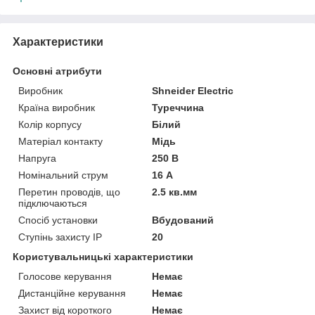
Характеристики
Основні атрибути
Виробник
Shneider Electric
Країна виробник
Туреччина
Колір корпусу
Білий
Матеріал контакту
Мідь
Напруга
250 В
Номінальний струм
16 А
Перетин проводів, що
2.5 кв.мм
підключаються
Спосіб установки
Вбудований
Ступінь захисту IP
20
Користувальницькі характеристики
Голосове керування
Немає
Дистанційне керування
Немає
Захист від короткого
Немає