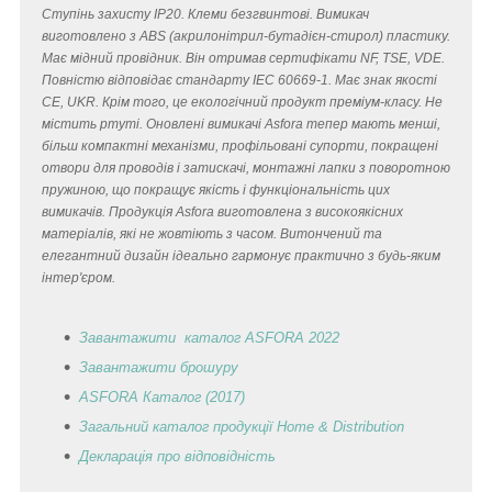
Ступінь захисту IP20. Клеми безгвинтові. Вимикач
виготовлено з ABS (акрилонітрил-бутадієн-стирол) пластику.
Має мідний провідник. Він отримав сертифікати NF, TSE, VDE.
Повністю відповідає стандарту IEC 60669-1. Має знак якості
CE, UKR. Крім того, це екологічний продукт преміум-класу. Не
містить ртуті. Оновлені вимикачі Asfora тепер мають менші,
більш компактні механізми, профільовані супорти, покращені
отвори для проводів і затискачі, монтажні лапки з поворотною
пружиною, що покращує якість і функціональність цих
вимикачів. Продукція Asfora виготовлена з високоякісних
матеріалів, які не жовтіють з часом. Витончений та
елегантний дизайн ідеально гармонує практично з будь-яким
інтер'єром.
Завантажити каталог ASFORA 2022
Завантажити брошуру
ASFORA Каталог (2017)
Загальний каталог продукції Home & Distribution
Декларація
про відповідність