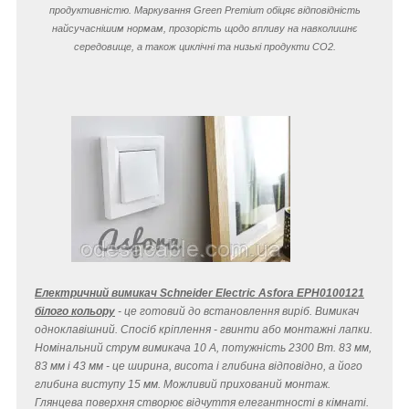
продуктивністю. Маркування Green Premium обіцяє відповідність
найсучаснішим нормам, прозорість щодо впливу на навколишнє
середовище, а також циклічні та низькі продукти CO
2
.
Електричний вимикач Schneider Electric Asfora EPH0100121
білого кольору
- це готовий до встановлення виріб. Вимикач
одноклавішний. Спосіб кріплення - гвинти або монтажні лапки.
Номінальний струм вимикача 10 A, потужність 2300 Вт. 83 мм,
83 мм і 43 мм - це ширина, висота і глибина відповідно, а його
глибина виступу 15 мм. Можливий прихований монтаж.
Глянцева поверхня створює відчуття елегантності в кімнаті.