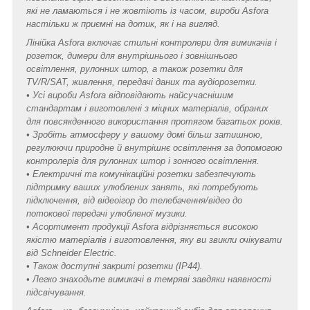
які не ламаються і не жовтіють із часом, вироби Asfora
настільки ж приємні на дотик, як і на вигляд.
Лінійка Asfora включає стильні контролери для вимикачів і
розеток, димери для внутрішнього і зовнішнього
освітлення, рулонних штор, а також розетки для
TV/R/SAT, живлення, передачі даних та аудіорозетки.
• Усі вироби Asfora відповідають найсучаснішим
стандартам і виготовлені з міцних матеріалів, обраних
для повсякденного використання протягом багатьох років.
• Зробіть атмосферу у вашому домі більш затишною,
регулюючи природне й внутрішнє освітлення за допомогою
контролерів для рулонних штор і зонного освітлення.
• Електричні та комунікаційні розетки забезпечують
підтримку ваших улюблених занять, які потребують
підключення, від відеоігор до телебачення/відео до
потокової передачі улюбленої музики.
• Асортимент продукції Asfora відрізняється високою
якістю матеріалів і виготовлення, яку ви звикли очікувати
від Schneider Electric.
• Також доступні закриті розетки (IP44).
• Легко знаходьте вимикачі в темряві завдяки наявності
підсвічування.