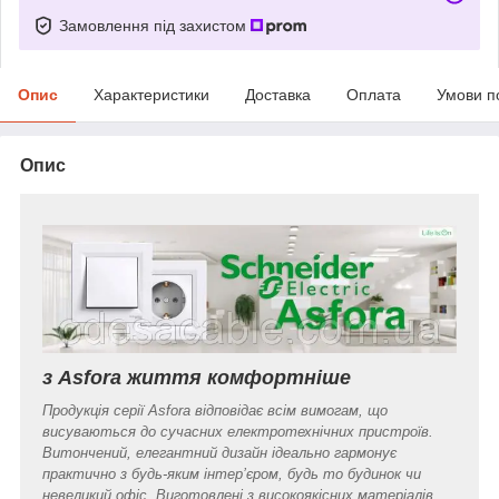
Замовлення під захистом
Опис
Характеристики
Доставка
Оплата
Умови п
Опис
з Asfora життя комфортніше
Продукція серії Asfora відповідає всім вимогам, що
висуваються до сучасних електротехнічних пристроїв.
Витончений, елегантний дизайн ідеально гармонує
практично з будь-яким інтер’єром, будь то будинок чи
невеликий офіс. Виготовлені з високоякісних матеріалів,