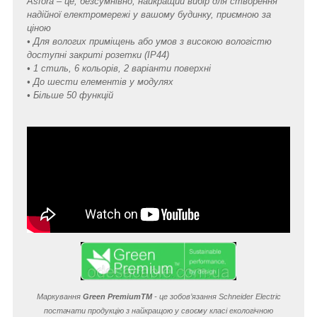
Asfora – це, безсумнівно, найкращий вибір для створення
надійної електромережі у вашому будинку, приємною за
ціною
• Для вологих приміщень або умов з високою вологістю
доступні закриті розетки (IP44)
• 1 стиль, 6 кольорів, 2 варіанти поверхні
• До шести елементів у модулях
• Більше 50 функцій
Маркування
Green Premium
TM
- це зобов’язання Schneider Electric
постачати продукцію з найкращою у своєму класі екологічною