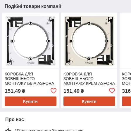
Подібні товари компанії
КОРОБКА ДЛЯ
КОРОБКА ДЛЯ
КОР
ЗОВНІШНЬОГО
ЗОВНІШНЬОГО
ЗОВ
МОНТАЖУ БІЛА ASFORA
МОНТАЖУ КРЕМ ASFORA
МОН
ASF
151,49
151,49
316
₴
₴
Купити
Купити
Про нас
100% позитивних з 25 відгуків за рік