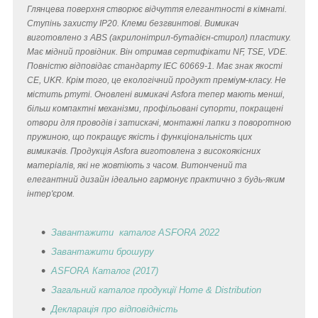
Глянцева поверхня створює відчуття елегантності в кімнаті.
Ступінь захисту IP20. Клеми безгвинтові. Вимикач
виготовлено з ABS (акрилонітрил-бутадієн-стирол) пластику.
Має мідний провідник. Він отримав сертифікати NF, TSE, VDE.
Повністю відповідає стандарту IEC 60669-1. Має знак якості
CE, UKR. Крім того, це екологічний продукт преміум-класу. Не
містить ртуті. Оновлені вимикачі Asfora тепер мають менші,
більш компактні механізми, профільовані супорти, покращені
отвори для проводів і затискачі, монтажні лапки з поворотною
пружиною, що покращує якість і функціональність цих
вимикачів. Продукція Asfora виготовлена з високоякісних
матеріалів, які не жовтіють з часом. Витончений та
елегантний дизайн ідеально гармонує практично з будь-яким
інтер'єром.
Завантажити каталог ASFORA 2022
Завантажити брошуру
ASFORA Каталог (2017)
Загальний каталог продукції Home & Distribution
Декларація
про відповідність