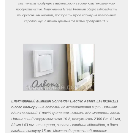
постачати продукцію з найкращою у своєму класі екологічною
продуктивністю. Маркування Green Premium обіцяє відповідність
найсучаснішим нормам, прозорість щодо впливу на навколишнє
середовище, а також циклічні та низькі продукти CO
2
.
Електричний вимикач Schneider Electric Asfora EPH0100121
білого кольору
- це готовий до встановлення виріб. Вимикач
одноклавішний. Спосіб кріплення - гвинти або монтажні лапки.
Номінальний струм вимикача 10 A, потужність 2300 Вт. 83 мм,
83 мм і 43 мм - це ширина, висота і глибина відповідно, а його
глибина виступу 15 мм. Можливий прихований монтаж.