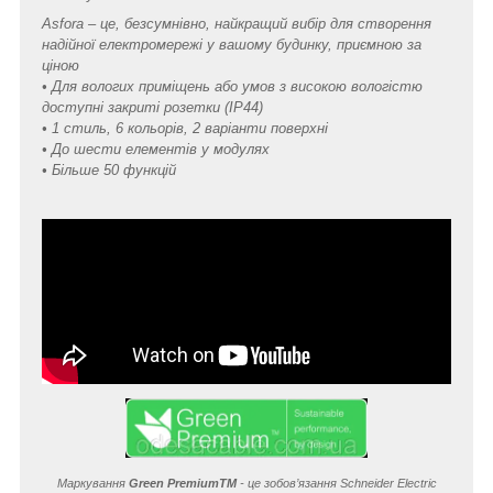
Asfora – це, безсумнівно, найкращий вибір для створення
надійної електромережі у вашому будинку, приємною за
ціною
• Для вологих приміщень або умов з високою вологістю
доступні закриті розетки (IP44)
• 1 стиль, 6 кольорів, 2 варіанти поверхні
• До шести елементів у модулях
• Більше 50 функцій
Маркування
Green Premium
TM
- це зобов’язання Schneider Electric