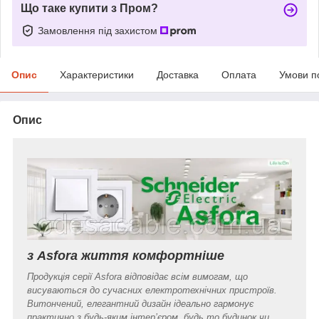
Що таке купити з Пром?
Замовлення під захистом
Опис
Характеристики
Доставка
Оплата
Умови п
Опис
з Asfora життя комфортніше
Продукція серії Asfora відповідає всім вимогам, що
висуваються до сучасних електротехнічних пристроїв.
Витончений, елегантний дизайн ідеально гармонує
практично з будь-яким інтер’єром, будь то будинок чи