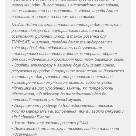
невеликий офіс. Виготовлені з високоякісних матеріалів,
які не ламаються і не жовтіють із часом, вироби Asfora
настільки ж приємні на дотик, як і на вигляд.
Лінійка Asfora включає стильні контролери для вимикачів і
розеток, димери для внутрішнього і зовнішнього
освітлення, рулонних штор, а також розетки для
TV/R/SAT, живлення, передачі даних та аудіорозетки.
• Усі вироби Asfora відповідають найсучаснішим
стандартам і виготовлені з міцних матеріалів, обраних
для повсякденного використання протягом багатьох років.
• Зробіть атмосферу у вашому домі більш затишною,
регулюючи природне й внутрішнє освітлення за допомогою
контролерів для рулонних штор і зонного освітлення.
• Електричні та комунікаційні розетки забезпечують
підтримку ваших улюблених занять, які потребують
підключення, від відеоігор до телебачення/відео до
потокової передачі улюбленої музики.
• Асортимент продукції Asfora відрізняється високою
якістю матеріалів і виготовлення, яку ви звикли очікувати
від Schneider Electric.
• Також доступні закриті розетки (IP44).
• Легко знаходьте вимикачі в темряві завдяки наявності
підсвічування.