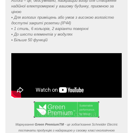
Asfora – це, безсумнівно, найкращий вибір для створення
надійної електромережі у вашому будинку, приємною за
ціною
• Для вологих приміщень або умов з високою вологістю
доступні закриті розетки (IP44)
• 1 стиль, 6 кольорів, 2 варіанти поверхні
• До шести елементів у модулях
• Більше 50 функцій
Маркування
Green Premium
TM
- це зобов’язання Schneider Electric
постачати продукцію з найкращою у своєму класі екологічною