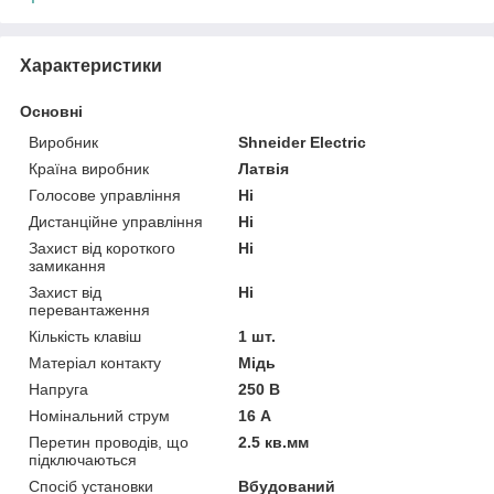
Характеристики
Основні
Виробник
Shneider Electric
Країна виробник
Латвія
Голосове управління
Ні
Дистанційне управління
Ні
Захист від короткого
Ні
замикання
Захист від
Ні
перевантаження
Кількість клавіш
1 шт.
Матеріал контакту
Мідь
Напруга
250 В
Номінальний струм
16 А
Перетин проводів, що
2.5 кв.мм
підключаються
Спосіб установки
Вбудований