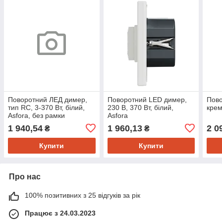
Поворотний ЛЕД димер,
Поворотний LED димер,
Пов
тип RC, 3-370 Вт, білий,
230 В, 370 Вт, білий,
крем
Asfora, без рамки
Asfora
1 940,54
1 960,13
2 0
₴
₴
Купити
Купити
Про нас
100% позитивних з 25 відгуків за рік
Працює з 24.03.2023