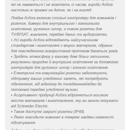
які не ламаються і не жовтіють із часом, вироби Asfora
настільки ж приємні на дотик, як і на вигляд.
Лінійка Asfora включає стильні контролери для вимикачів і
розеток, димери для внутрішнього і зовнішнього
освітлення, рулонних штор, а також розетки для
TV/R/SAT, живлення, передачі даних та аудіорозетки.
• Усі вироби Asfora відповідають найсучаснішим
стандартам і виготовлені з міцних матеріалів, обраних
для повсякденного використання протягом багатьох років.
• Зробіть атмосферу у вашому домі більш затишною,
регулюючи природне й внутрішнє освітлення за допомогою
контролерів для рулонних штор і зонного освітлення.
• Електричні та комунікаційні розетки забезпечують
підтримку ваших улюблених занять, які потребують
підключення, від відеоігор до телебачення/відео до
потокової передачі улюбленої музики.
• Асортимент продукції Asfora відрізняється високою
якістю матеріалів і виготовлення, яку ви звикли очікувати
від Schneider Electric.
• Також доступні закриті розетки (IP44).
• Легко знаходьте вимикачі в темряві завдяки наявності
підсвічування.