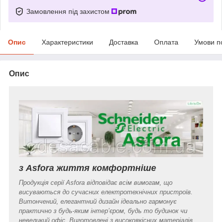
Замовлення під захистом
Опис
Характеристики
Доставка
Оплата
Умови п
Опис
з Asfora життя комфортніше
Продукція серії Asfora відповідає всім вимогам, що
висуваються до сучасних електротехнічних пристроїв.
Витончений, елегантний дизайн ідеально гармонує
практично з будь-яким інтер’єром, будь то будинок чи
невеликий офіс. Виготовлені з високоякісних матеріалів,