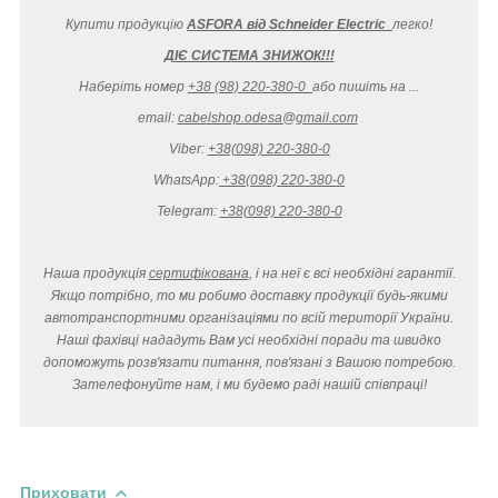
Купити продукцію
ASFORA від Schneider Electric
легко
!
ДІЄ СИСТЕМА ЗНИЖОК!!!
Наберіть номер
+38 (98) 220-380-0
або пишіть на ...
email:
cabelshop.odesa@gmail.com
Viber:
+38(098) 220-380-0
WhatsApp:
+38(098) 220-380-0
Telegram:
+38(098) 220-380-0
Наша продукція
сертифікована
, і на неї є всі необхідні гарантії.
Якщо потрібно, то ми робимо доставку продукції будь-якими
автотранспортними організаціями по всій території України.
Наші фахівці нададуть Вам усі необхідні поради та швидко
допоможуть розв'язати питання, пов'язані з Вашою потребою.
Зателефонуйте нам, і ми будемо раді нашій співпраці!
Приховати