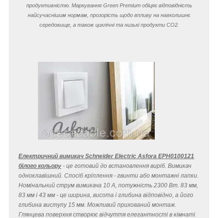
продуктивністю. Маркування Green Premium обіцяє відповідність
найсучаснішим нормам, прозорість щодо впливу на навколишнє
середовище, а також циклічні та низькі продукти CO
2
.
Електричний вимикач Schneider Electric Asfora EPH0100121
білого кольору
- це готовий до встановлення виріб. Вимикач
одноклавішний. Спосіб кріплення - гвинти або монтажні лапки.
Номінальний струм вимикача 10 A, потужність 2300 Вт. 83 мм,
83 мм і 43 мм - це ширина, висота і глибина відповідно, а його
глибина виступу 15 мм. Можливий прихований монтаж.
Глянцева поверхня створює відчуття елегантності в кімнаті.