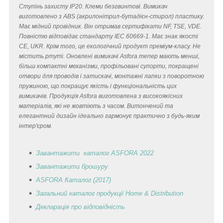
Ступінь захисту IP20. Клеми безгвинтові. Вимикач
виготовлено з ABS (акрилонітрил-бутадієн-стирол) пластику.
Має мідний провідник. Він отримав сертифікати NF, TSE, VDE.
Повністю відповідає стандарту IEC 60669-1. Має знак якості
CE, UKR. Крім того, це екологічний продукт преміум-класу. Не
містить ртуті. Оновлені вимикачі Asfora тепер мають менші,
більш компактні механізми, профільовані супорти, покращені
отвори для проводів і затискачі, монтажні лапки з поворотною
пружиною, що покращує якість і функціональність цих
вимикачів. Продукція Asfora виготовлена з високоякісних
матеріалів, які не жовтіють з часом. Витончений та
елегантний дизайн ідеально гармонує практично з будь-яким
інтер'єром.
Завантажити каталог ASFORA 2022
Завантажити брошуру
ASFORA Каталог (2017)
Загальний каталог продукції Home & Distribution
Декларація
про відповідність