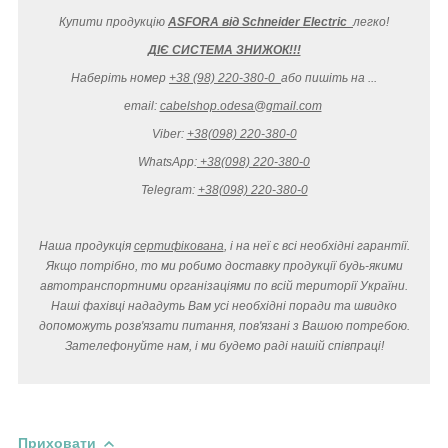
Купити продукцію
ASFORA від Schneider Electric
легко
!
ДІЄ СИСТЕМА ЗНИЖОК!!!
Наберіть номер
+38 (98) 220-380-0
або пишіть на ...
email:
cabelshop.odesa@gmail.com
Viber:
+38(098) 220-380-0
WhatsApp:
+38(098) 220-380-0
Telegram:
+38(098) 220-380-0
Наша продукція
сертифікована
, і на неї є всі необхідні гарантії.
Якщо потрібно, то ми робимо доставку продукції будь-якими
автотранспортними організаціями по всій території України.
Наші фахівці нададуть Вам усі необхідні поради та швидко
допоможуть розв'язати питання, пов'язані з Вашою потребою.
Зателефонуйте нам, і ми будемо раді нашій співпраці!
Приховати