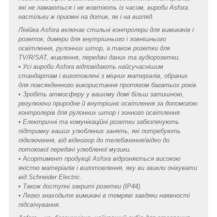
які не ламаються і не жовтіють із часом, вироби Asfora
настільки ж приємні на дотик, як і на вигляд.
Лінійка Asfora включає стильні контролери для вимикачів і
розеток, димери для внутрішнього і зовнішнього
освітлення, рулонних штор, а також розетки для
TV/R/SAT, живлення, передачі даних та аудіорозетки.
• Усі вироби Asfora відповідають найсучаснішим
стандартам і виготовлені з міцних матеріалів, обраних
для повсякденного використання протягом багатьох років.
• Зробіть атмосферу у вашому домі більш затишною,
регулюючи природне й внутрішнє освітлення за допомогою
контролерів для рулонних штор і зонного освітлення.
• Електричні та комунікаційні розетки забезпечують
підтримку ваших улюблених занять, які потребують
підключення, від відеоігор до телебачення/відео до
потокової передачі улюбленої музики.
• Асортимент продукції Asfora відрізняється високою
якістю матеріалів і виготовлення, яку ви звикли очікувати
від Schneider Electric.
• Також доступні закриті розетки (IP44).
• Легко знаходьте вимикачі в темряві завдяки наявності
підсвічування.