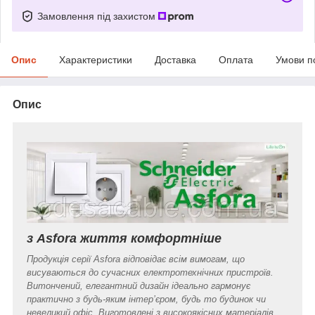
Замовлення під захистом
Опис
Характеристики
Доставка
Оплата
Умови п
Опис
з Asfora життя комфортніше
Продукція серії Asfora відповідає всім вимогам, що
висуваються до сучасних електротехнічних пристроїв.
Витончений, елегантний дизайн ідеально гармонує
практично з будь-яким інтер’єром, будь то будинок чи
невеликий офіс. Виготовлені з високоякісних матеріалів,