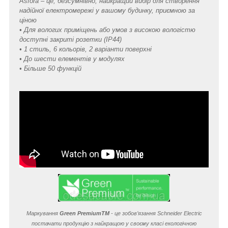
Asfora – це, безсумнівно, найкращий вибір для створення
надійної електромережі у вашому будинку, приємною за
ціною
• Для вологих приміщень або умов з високою вологістю
доступні закриті розетки (IP44)
• 1 стиль, 6 кольорів, 2 варіанти поверхні
• До шести елементів у модулях
• Більше 50 функцій
Маркування
Green Premium
TM
- це зобов’язання Schneider Electric
постачати продукцію з найкращою у своєму класі екологічною