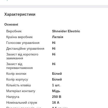
Характеристики
Основні
Виробник
Shneider Electric
Країна виробник
Латвія
Голосове управління
Ні
Дистанційне управління
Ні
Захист від короткого
Ні
замикання
Захист від
Ні
перевантаження
Колір кнопки
Білий
Колір корпусу
Білий
Кількість клавіш
1 шт.
Матеріал контакту
Мідь
Напруга
250 В
Номінальний струм
16 А