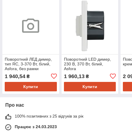
Поворотний ЛЕД димер,
Поворотний LED димер,
Пов
тип RC, 3-370 Вт, білий,
230 В, 370 Вт, білий,
крем
Asfora, без рамки
Asfora
1 940,54
1 960,13
2 0
₴
₴
Купити
Купити
Про нас
100% позитивних з 25 відгуків за рік
Працює з 24.03.2023