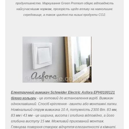
продуктивністю. Маркування Green Premium обіцяє відповідність
найсучаснішим нормам, прозорість щодо впливу на навколишнє
середовище, а також циклічні та низькі продукти CO
2
.
Електричний вимикач Schneider Electric Asfora EPH0100121
білого кольору
- це готовий до встановлення виріб. Вимикач
одноклавішний. Спосіб кріплення - гвинти або монтажні лапки.
Номінальний струм вимикача 10 A, потужність 2300 Вт. 83 мм,
83 мм і 43 мм - це ширина, висота і глибина відповідно, а його
глибина виступу 15 мм. Можливий прихований монтаж.
Глянцева поверхня створює відчуття елегантності в кімнаті.