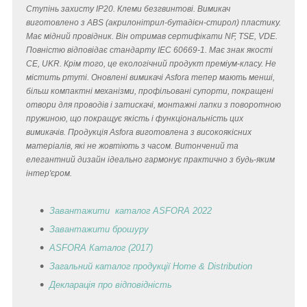
Ступінь захисту IP20. Клеми безгвинтові. Вимикач
виготовлено з ABS (акрилонітрил-бутадієн-стирол) пластику.
Має мідний провідник. Він отримав сертифікати NF, TSE, VDE.
Повністю відповідає стандарту IEC 60669-1. Має знак якості
CE, UKR. Крім того, це екологічний продукт преміум-класу. Не
містить ртуті. Оновлені вимикачі Asfora тепер мають менші,
більш компактні механізми, профільовані супорти, покращені
отвори для проводів і затискачі, монтажні лапки з поворотною
пружиною, що покращує якість і функціональність цих
вимикачів. Продукція Asfora виготовлена з високоякісних
матеріалів, які не жовтіють з часом. Витончений та
елегантний дизайн ідеально гармонує практично з будь-яким
інтер'єром.
Завантажити каталог ASFORA 2022
Завантажити брошуру
ASFORA Каталог (2017)
Загальний каталог продукції Home & Distribution
Декларація
про відповідність