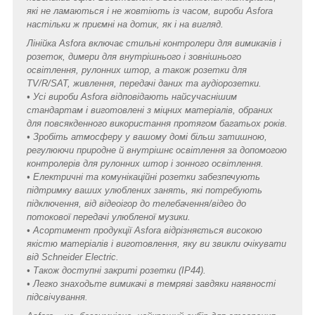
які не ламаються і не жовтіють із часом, вироби Asfora
настільки ж приємні на дотик, як і на вигляд.
Лінійка Asfora включає стильні контролери для вимикачів і
розеток, димери для внутрішнього і зовнішнього
освітлення, рулонних штор, а також розетки для
TV/R/SAT, живлення, передачі даних та аудіорозетки.
• Усі вироби Asfora відповідають найсучаснішим
стандартам і виготовлені з міцних матеріалів, обраних
для повсякденного використання протягом багатьох років.
• Зробіть атмосферу у вашому домі більш затишною,
регулюючи природне й внутрішнє освітлення за допомогою
контролерів для рулонних штор і зонного освітлення.
• Електричні та комунікаційні розетки забезпечують
підтримку ваших улюблених занять, які потребують
підключення, від відеоігор до телебачення/відео до
потокової передачі улюбленої музики.
• Асортимент продукції Asfora відрізняється високою
якістю матеріалів і виготовлення, яку ви звикли очікувати
від Schneider Electric.
• Також доступні закриті розетки (IP44).
• Легко знаходьте вимикачі в темряві завдяки наявності
підсвічування.