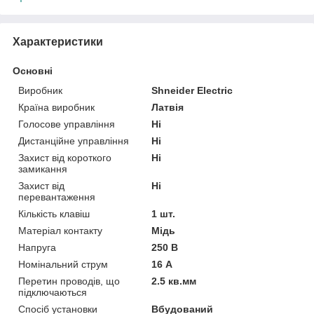
Характеристики
Основні
Виробник
Shneider Electric
Країна виробник
Латвія
Голосове управління
Ні
Дистанційне управління
Ні
Захист від короткого
Ні
замикання
Захист від
Ні
перевантаження
Кількість клавіш
1 шт.
Матеріал контакту
Мідь
Напруга
250 В
Номінальний струм
16 А
Перетин проводів, що
2.5 кв.мм
підключаються
Спосіб установки
Вбудований