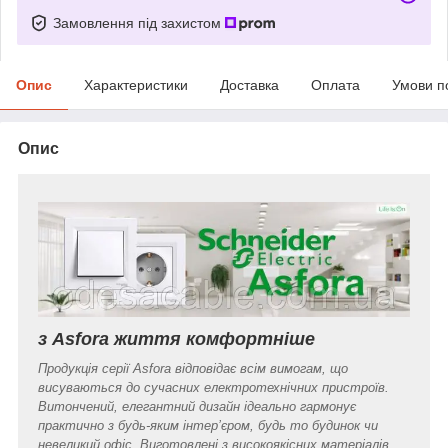
Замовлення під захистом
Опис
Характеристики
Доставка
Оплата
Умови п
Опис
з Asfora життя комфортніше
Продукція серії Asfora відповідає всім вимогам, що
висуваються до сучасних електротехнічних пристроїв.
Витончений, елегантний дизайн ідеально гармонує
практично з будь-яким інтер’єром, будь то будинок чи
невеликий офіс. Виготовлені з високоякісних матеріалів,