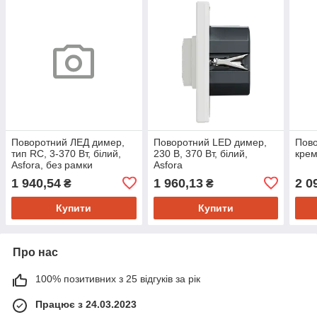
Поворотний ЛЕД димер,
Поворотний LED димер,
Пов
тип RC, 3-370 Вт, білий,
230 В, 370 Вт, білий,
крем
Asfora, без рамки
Asfora
1 940,54
1 960,13
2 0
₴
₴
Купити
Купити
Про нас
100% позитивних з 25 відгуків за рік
Працює з 24.03.2023