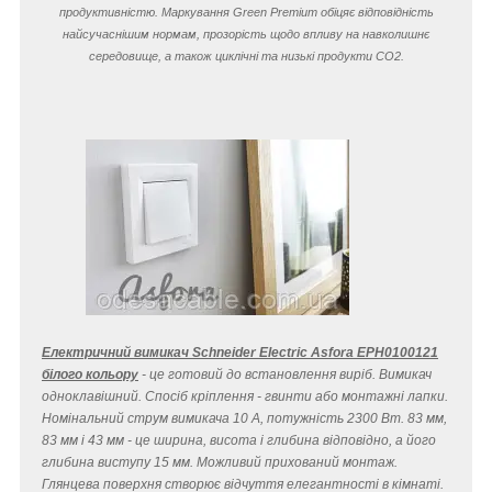
продуктивністю. Маркування Green Premium обіцяє відповідність
найсучаснішим нормам, прозорість щодо впливу на навколишнє
середовище, а також циклічні та низькі продукти CO
2
.
Електричний вимикач Schneider Electric Asfora EPH0100121
білого кольору
- це готовий до встановлення виріб. Вимикач
одноклавішний. Спосіб кріплення - гвинти або монтажні лапки.
Номінальний струм вимикача 10 A, потужність 2300 Вт. 83 мм,
83 мм і 43 мм - це ширина, висота і глибина відповідно, а його
глибина виступу 15 мм. Можливий прихований монтаж.
Глянцева поверхня створює відчуття елегантності в кімнаті.