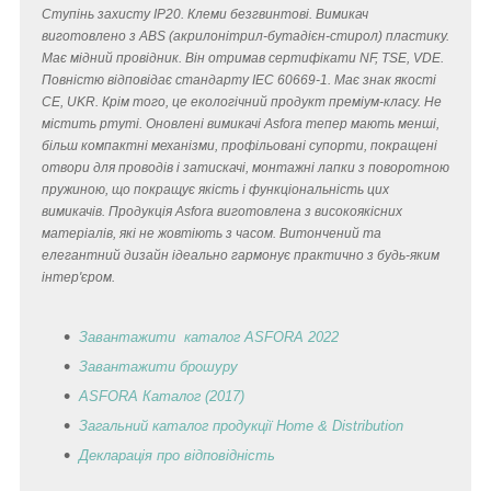
Ступінь захисту IP20. Клеми безгвинтові. Вимикач
виготовлено з ABS (акрилонітрил-бутадієн-стирол) пластику.
Має мідний провідник. Він отримав сертифікати NF, TSE, VDE.
Повністю відповідає стандарту IEC 60669-1. Має знак якості
CE, UKR. Крім того, це екологічний продукт преміум-класу. Не
містить ртуті. Оновлені вимикачі Asfora тепер мають менші,
більш компактні механізми, профільовані супорти, покращені
отвори для проводів і затискачі, монтажні лапки з поворотною
пружиною, що покращує якість і функціональність цих
вимикачів. Продукція Asfora виготовлена з високоякісних
матеріалів, які не жовтіють з часом. Витончений та
елегантний дизайн ідеально гармонує практично з будь-яким
інтер'єром.
Завантажити каталог ASFORA 2022
Завантажити брошуру
ASFORA Каталог (2017)
Загальний каталог продукції Home & Distribution
Декларація
про відповідність