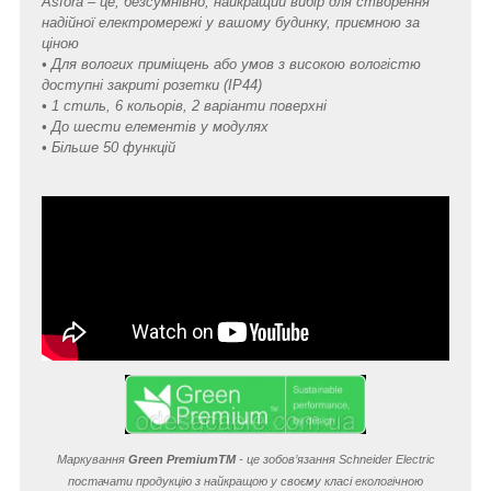
Asfora – це, безсумнівно, найкращий вибір для створення
надійної електромережі у вашому будинку, приємною за
ціною
• Для вологих приміщень або умов з високою вологістю
доступні закриті розетки (IP44)
• 1 стиль, 6 кольорів, 2 варіанти поверхні
• До шести елементів у модулях
• Більше 50 функцій
Маркування
Green Premium
TM
- це зобов’язання Schneider Electric
постачати продукцію з найкращою у своєму класі екологічною