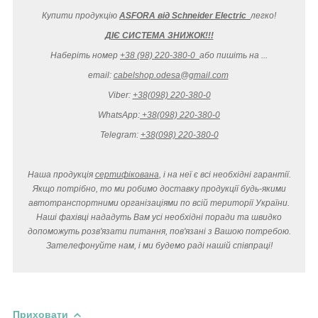
Купити продукцію
ASFORA від Schneider Electric
легко
!
ДІЄ СИСТЕМА ЗНИЖОК!!!
Наберіть номер
+38 (98) 220-380-0
або пишіть на ...
email:
cabelshop.odesa@gmail.com
Viber:
+38(098) 220-380-0
WhatsApp:
+38(098) 220-380-0
Telegram:
+38(098) 220-380-0
Наша продукція
сертифікована
, і на неї є всі необхідні гарантії.
Якщо потрібно, то ми робимо доставку продукції будь-якими
автотранспортними організаціями по всій території України.
Наші фахівці нададуть Вам усі необхідні поради та швидко
допоможуть розв'язати питання, пов'язані з Вашою потребою.
Зателефонуйте нам, і ми будемо раді нашій співпраці!
Приховати