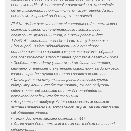
невеликий офіс. Виготовлені з високоякісних матеріалів,
які не ламаються і не жовтіють із часом, вироби Asfora
настільки ж приємні на дотик, як і на вигляд.
Лінійка Asfora включає стильні контролери для вимикачів і
розеток, димери для внутрішнього і зовнішнього
освітлення, рулонних штор, а також розетки для
TV/R/SAT, живлення, передачі даних та аудіорозетки.
• Усі вироби Asfora відповідають найсучаснішим
стандартам і виготовлені з міцних матеріалів, обраних
для повсякденного використання протягом багатьох років.
• Зробіть атмосферу у вашому домі більш затишною,
регулюючи природне й внутрішнє освітлення за допомогою
контролерів для рулонних штор і зонного освітлення.
• Електричні та комунікаційні розетки забезпечують
підтримку ваших улюблених занять, які потребують
підключення, від відеоігор до телебачення/відео до
потокової передачі улюбленої музики.
• Асортимент продукції Asfora відрізняється високою
якістю матеріалів і виготовлення, яку ви звикли очікувати
від Schneider Electric.
• Також доступні закриті розетки (IP44).
• Легко знаходьте вимикачі в темряві завдяки наявності
підсвічування.