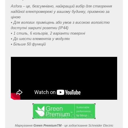
Asfora – це, безсумнівно, найкращий вибір для створення
надійної електромережі у вашому будинку, приємною за
ціною
• Для вологих приміщень або умов з високою вологістю
доступні закриті розетки (IP44)
• 1 стиль, 6 кольорів, 2 варіанти поверхні
• До шести елементів у модулях
• Більше 50 функцій
Маркування
Green Premium
TM
- це зобов’язання Schneider Electric