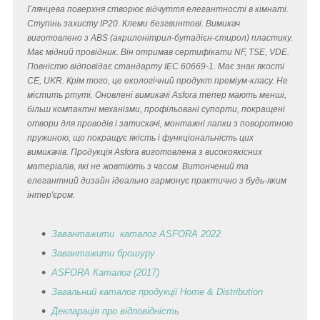
Глянцева поверхня створює відчуття елегантності в кімнаті.
Ступінь захисту IP20. Клеми безгвинтові. Вимикач
виготовлено з ABS (акрилонітрил-бутадієн-стирол) пластику.
Має мідний провідник. Він отримав сертифікати NF, TSE, VDE.
Повністю відповідає стандарту IEC 60669-1. Має знак якості
CE, UKR. Крім того, це екологічний продукт преміум-класу. Не
містить ртуті. Оновлені вимикачі Asfora тепер мають менші,
більш компактні механізми, профільовані супорти, покращені
отвори для проводів і затискачі, монтажні лапки з поворотною
пружиною, що покращує якість і функціональність цих
вимикачів. Продукція Asfora виготовлена з високоякісних
матеріалів, які не жовтіють з часом. Витончений та
елегантний дизайн ідеально гармонує практично з будь-яким
інтер'єром.
Завантажити каталог ASFORA 2022
Завантажити брошуру
ASFORA Каталог (2017)
Загальний каталог продукції Home & Distribution
Декларація
про відповідність