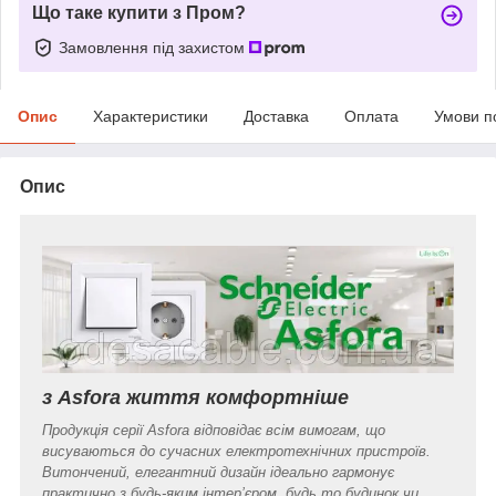
Що таке купити з Пром?
Замовлення під захистом
Опис
Характеристики
Доставка
Оплата
Умови п
Опис
з Asfora життя комфортніше
Продукція серії Asfora відповідає всім вимогам, що
висуваються до сучасних електротехнічних пристроїв.
Витончений, елегантний дизайн ідеально гармонує
практично з будь-яким інтер’єром, будь то будинок чи