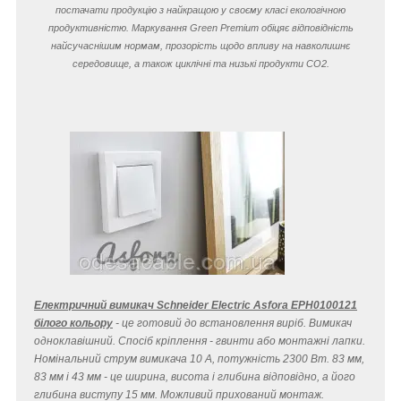
постачати продукцію з найкращою у своєму класі екологічною
продуктивністю. Маркування Green Premium обіцяє відповідність
найсучаснішим нормам, прозорість щодо впливу на навколишнє
середовище, а також циклічні та низькі продукти CO
2
.
Електричний вимикач Schneider Electric Asfora EPH0100121
білого кольору
- це готовий до встановлення виріб. Вимикач
одноклавішний. Спосіб кріплення - гвинти або монтажні лапки.
Номінальний струм вимикача 10 A, потужність 2300 Вт. 83 мм,
83 мм і 43 мм - це ширина, висота і глибина відповідно, а його
глибина виступу 15 мм. Можливий прихований монтаж.