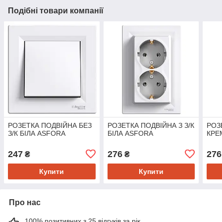
Подібні товари компанії
РОЗЕТКА ПОДВІЙНА БЕЗ
РОЗЕТКА ПОДВІЙНА З З/К
РОЗ
З/К БІЛА ASFORA
БІЛА ASFORA
КРЕ
247
276
276
₴
₴
Купити
Купити
Про нас
100% позитивних з 25 відгуків за рік