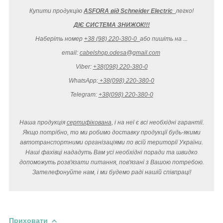
Купити продукцію
ASFORA від Schneider Electric
легко
!
ДІЄ СИСТЕМА ЗНИЖОК!!!
Наберіть номер
+38 (98) 220-380-0
або пишіть на ...
email:
cabelshop.odesa@gmail.com
Viber:
+38(098) 220-380-0
WhatsApp:
+38(098) 220-380-0
Telegram:
+38(098) 220-380-0
Наша продукція
сертифікована
, і на неї є всі необхідні гарантії.
Якщо потрібно, то ми робимо доставку продукції будь-якими
автотранспортними організаціями по всій території України.
Наші фахівці нададуть Вам усі необхідні поради та швидко
допоможуть розв'язати питання, пов'язані з Вашою потребою.
Зателефонуйте нам, і ми будемо раді нашій співпраці!
Приховати