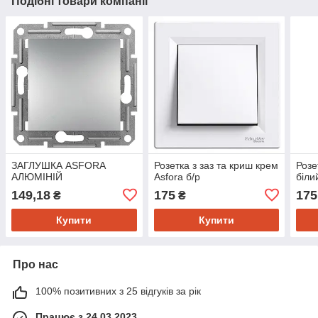
Подібні товари компанії
ЗАГЛУШКА ASFORA
Розетка з заз та криш крем
Розе
АЛЮМІНІЙ
Asfora б/р
біли
149,18
175
175
₴
₴
Купити
Купити
Про нас
100% позитивних з 25 відгуків за рік
Працює з 24.03.2023