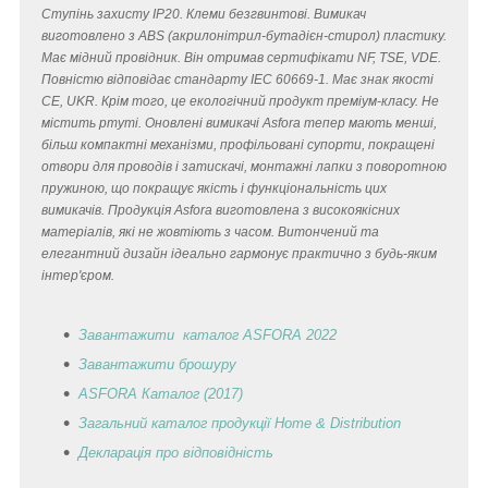
Ступінь захисту IP20. Клеми безгвинтові. Вимикач
виготовлено з ABS (акрилонітрил-бутадієн-стирол) пластику.
Має мідний провідник. Він отримав сертифікати NF, TSE, VDE.
Повністю відповідає стандарту IEC 60669-1. Має знак якості
CE, UKR. Крім того, це екологічний продукт преміум-класу. Не
містить ртуті. Оновлені вимикачі Asfora тепер мають менші,
більш компактні механізми, профільовані супорти, покращені
отвори для проводів і затискачі, монтажні лапки з поворотною
пружиною, що покращує якість і функціональність цих
вимикачів. Продукція Asfora виготовлена з високоякісних
матеріалів, які не жовтіють з часом. Витончений та
елегантний дизайн ідеально гармонує практично з будь-яким
інтер'єром.
Завантажити каталог ASFORA 2022
Завантажити брошуру
ASFORA Каталог (2017)
Загальний каталог продукції Home & Distribution
Декларація
про відповідність