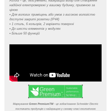
Asfora – це, безсумнівно, найкращий вибір для створення
надійної електромережі у вашому будинку, приємною за
ціною
• Для вологих приміщень або умов з високою вологістю
доступні закриті розетки (IP44)
• 1 стиль, 6 кольорів, 2 варіанти поверхні
• До шести елементів у модулях
• Більше 50 функцій
Маркування
Green Premium
TM
- це зобов’язання Schneider Electric
постачати продукцію з найкращою у своєму класі екологічною