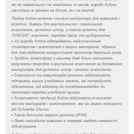
які не ламаються і не жовтіють із часом, вироби Asfora
настільки ж приємні на дотик, як і на вигляд.
Лінійка Asfora включає стильні контролери для вимикачів і
розеток, димери для внутрішнього і зовнішнього
освітлення, рулонних штор, а також розетки для
TV/R/SAT, живлення, передачі даних та аудіорозетки.
• Усі вироби Asfora відповідають найсучаснішим
стандартам і виготовлені з міцних матеріалів, обраних
для повсякденного використання протягом багатьох років.
• Зробіть атмосферу у вашому домі більш затишною,
регулюючи природне й внутрішнє освітлення за допомогою
контролерів для рулонних штор і зонного освітлення.
• Електричні та комунікаційні розетки забезпечують
підтримку ваших улюблених занять, які потребують
підключення, від відеоігор до телебачення/відео до
потокової передачі улюбленої музики.
• Асортимент продукції Asfora відрізняється високою
якістю матеріалів і виготовлення, яку ви звикли очікувати
від Schneider Electric.
• Також доступні закриті розетки (IP44).
• Легко знаходьте вимикачі в темряві завдяки наявності
підсвічування.