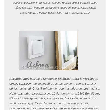
продуктивністю. Маркування Green Premium обіцяє відповідність
найсучаснішим нормам, прозорість щодо впливу на навколишнє
середовище, а також циклічні та низькі продукти CO
2
.
Електричний вимикач Schneider Electric Asfora EPH0100121
білого кольору
- це готовий до встановлення виріб. Вимикач
одноклавішний. Спосіб кріплення - гвинти або монтажні лапки.
Номінальний струм вимикача 10 A, потужність 2300 Вт. 83 мм,
83 мм і 43 мм - це ширина, висота і глибина відповідно, а його
глибина виступу 15 мм. Можливий прихований монтаж.
Глянцева поверхня створює відчуття елегантності в кімнаті.