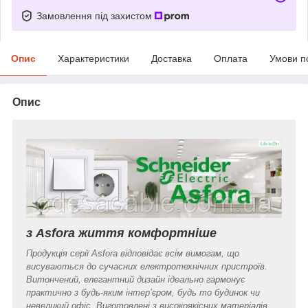
Замовлення під захистом
Опис
Характеристики
Доставка
Оплата
Умови п
Опис
з Asfora життя комфортніше
Продукція серії Asfora відповідає всім вимогам, що
висуваються до сучасних електротехнічних пристроїв.
Витончений, елегантний дизайн ідеально гармонує
практично з будь-яким інтер’єром, будь то будинок чи
невеликий офіс. Виготовлені з високоякісних матеріалів,