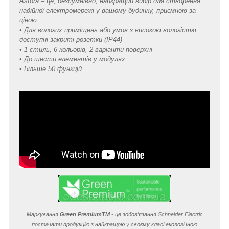
Asfora – це, безсумнівно, найкращий вибір для створення
надійної електромережі у вашому будинку, приємною за
ціною
• Для вологих приміщень або умов з високою вологістю
доступні закриті розетки (IP44)
• 1 стиль, 6 кольорів, 2 варіанти поверхні
• До шести елементів у модулях
• Більше 50 функцій
Маркування
Green Premium
TM
- це зобов’язання Schneider Electric
постачати продукцію з найкращою у своєму класі екологічною