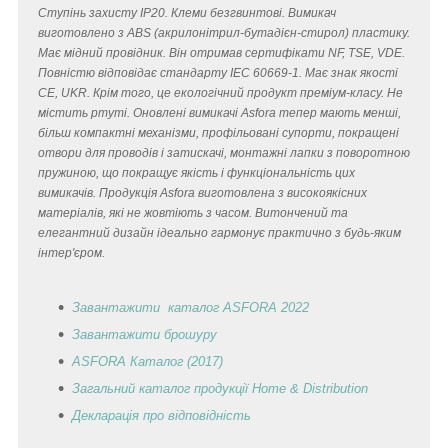
Ступінь захисту IP20. Клеми безгвинтові. Вимикач
виготовлено з ABS (акрилонітрил-бутадієн-стирол) пластику.
Має мідний провідник. Він отримав сертифікати NF, TSE, VDE.
Повністю відповідає стандарту IEC 60669-1. Має знак якості
CE, UKR. Крім того, це екологічний продукт преміум-класу. Не
містить ртуті. Оновлені вимикачі Asfora тепер мають менші,
більш компактні механізми, профільовані супорти, покращені
отвори для проводів і затискачі, монтажні лапки з поворотною
пружиною, що покращує якість і функціональність цих
вимикачів. Продукція Asfora виготовлена з високоякісних
матеріалів, які не жовтіють з часом. Витончений та
елегантний дизайн ідеально гармонує практично з будь-яким
інтер'єром.
Завантажити каталог ASFORA 2022
Завантажити брошуру
ASFORA Каталог (2017)
Загальний каталог продукції Home & Distribution
Декларація
про відповідність