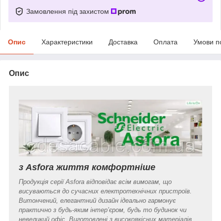
Замовлення під захистом
Опис
Характеристики
Доставка
Оплата
Умови п
Опис
з Asfora життя комфортніше
Продукція серії Asfora відповідає всім вимогам, що
висуваються до сучасних електротехнічних пристроїв.
Витончений, елегантний дизайн ідеально гармонує
практично з будь-яким інтер’єром, будь то будинок чи
невеликий офіс. Виготовлені з високоякісних матеріалів,