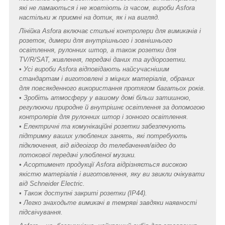
які не ламаються і не жовтіють із часом, вироби Asfora
настільки ж приємні на дотик, як і на вигляд.
Лінійка Asfora включає стильні контролери для вимикачів і
розеток, димери для внутрішнього і зовнішнього
освітлення, рулонних штор, а також розетки для
TV/R/SAT, живлення, передачі даних та аудіорозетки.
• Усі вироби Asfora відповідають найсучаснішим
стандартам і виготовлені з міцних матеріалів, обраних
для повсякденного використання протягом багатьох років.
• Зробіть атмосферу у вашому домі більш затишною,
регулюючи природне й внутрішнє освітлення за допомогою
контролерів для рулонних штор і зонного освітлення.
• Електричні та комунікаційні розетки забезпечують
підтримку ваших улюблених занять, які потребують
підключення, від відеоігор до телебачення/відео до
потокової передачі улюбленої музики.
• Асортимент продукції Asfora відрізняється високою
якістю матеріалів і виготовлення, яку ви звикли очікувати
від Schneider Electric.
• Також доступні закриті розетки (IP44).
• Легко знаходьте вимикачі в темряві завдяки наявності
підсвічування.