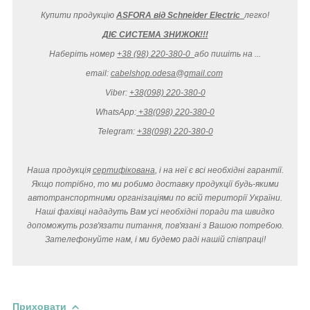
Купити продукцію
ASFORA від Schneider Electric
легко
!
ДІЄ СИСТЕМА ЗНИЖОК!!!
Наберіть номер
+38 (98) 220-380-0
або пишіть на ...
email:
cabelshop.odesa@gmail.com
Viber:
+38(098) 220-380-0
WhatsApp:
+38(098) 220-380-0
Telegram:
+38(098) 220-380-0
Наша продукція
сертифікована
, і на неї є всі необхідні гарантії.
Якщо потрібно, то ми робимо доставку продукції будь-якими
автотранспортними організаціями по всій території України.
Наші фахівці нададуть Вам усі необхідні поради та швидко
допоможуть розв'язати питання, пов'язані з Вашою потребою.
Зателефонуйте нам, і ми будемо раді нашій співпраці!
Приховати