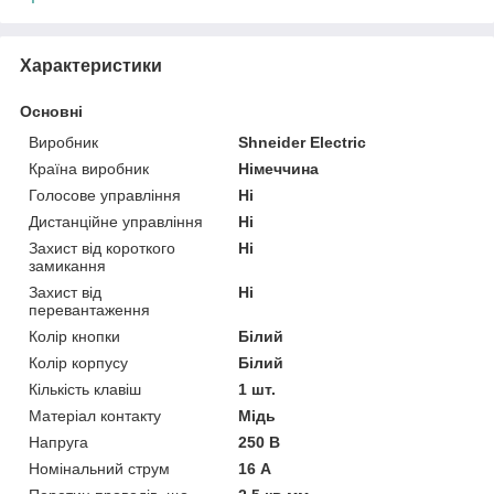
Характеристики
Основні
Виробник
Shneider Electric
Країна виробник
Німеччина
Голосове управління
Ні
Дистанційне управління
Ні
Захист від короткого
Ні
замикання
Захист від
Ні
перевантаження
Колір кнопки
Білий
Колір корпусу
Білий
Кількість клавіш
1 шт.
Матеріал контакту
Мідь
Напруга
250 В
Номінальний струм
16 А