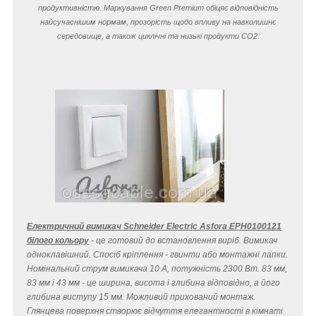
продуктивністю. Маркування Green Premium обіцяє відповідність
найсучаснішим нормам, прозорість щодо впливу на навколишнє
середовище, а також циклічні та низькі продукти CO
2
.
Електричний вимикач Schneider Electric Asfora EPH0100121
білого кольору
- це готовий до встановлення виріб. Вимикач
одноклавішний. Спосіб кріплення - гвинти або монтажні лапки.
Номінальний струм вимикача 10 A, потужність 2300 Вт. 83 мм,
83 мм і 43 мм - це ширина, висота і глибина відповідно, а його
глибина виступу 15 мм. Можливий прихований монтаж.
Глянцева поверхня створює відчуття елегантності в кімнаті.