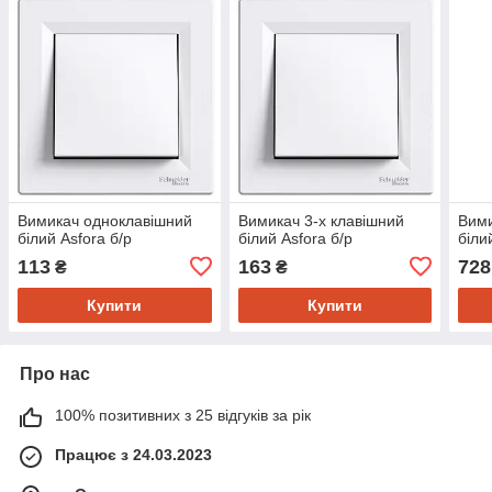
Вимикач одноклавішний
Вимикач 3-х клавішний
Вими
білий Asfora б/р
білий Asfora б/р
біли
113
163
728
₴
₴
Купити
Купити
Про нас
100% позитивних з 25 відгуків за рік
Працює з 24.03.2023