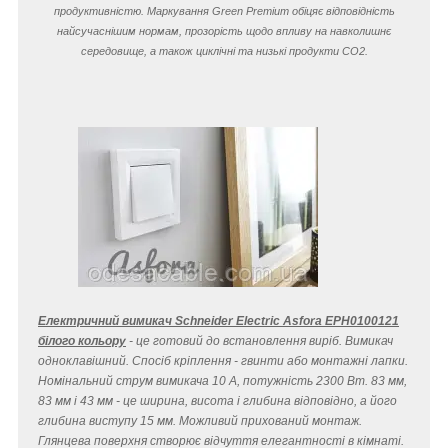
продуктивністю. Маркування Green Premium обіцяє відповідність
найсучаснішим нормам, прозорість щодо впливу на навколишнє
середовище, а також циклічні та низькі продукти CO
2
.
Електричний вимикач Schneider Electric Asfora EPH0100121
білого кольору
- це готовий до встановлення виріб. Вимикач
одноклавішний. Спосіб кріплення - гвинти або монтажні лапки.
Номінальний струм вимикача 10 A, потужність 2300 Вт. 83 мм,
83 мм і 43 мм - це ширина, висота і глибина відповідно, а його
глибина виступу 15 мм. Можливий прихований монтаж.
Глянцева поверхня створює відчуття елегантності в кімнаті.