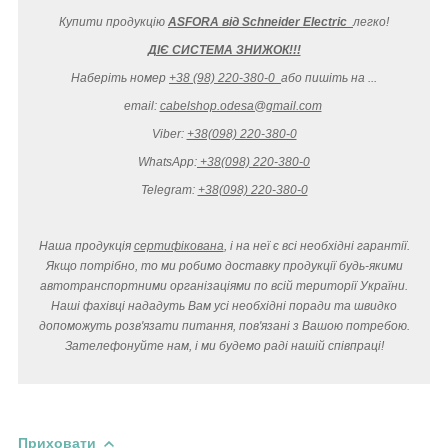
Купити продукцію
ASFORA від Schneider Electric
легко
!
ДІЄ СИСТЕМА ЗНИЖОК!!!
Наберіть номер
+38 (98) 220-380-0
або пишіть на ...
email:
cabelshop.odesa@gmail.com
Viber:
+38(098) 220-380-0
WhatsApp:
+38(098) 220-380-0
Telegram:
+38(098) 220-380-0
Наша продукція
сертифікована
, і на неї є всі необхідні гарантії.
Якщо потрібно, то ми робимо доставку продукції будь-якими
автотранспортними організаціями по всій території України.
Наші фахівці нададуть Вам усі необхідні поради та швидко
допоможуть розв'язати питання, пов'язані з Вашою потребою.
Зателефонуйте нам, і ми будемо раді нашій співпраці!
Приховати