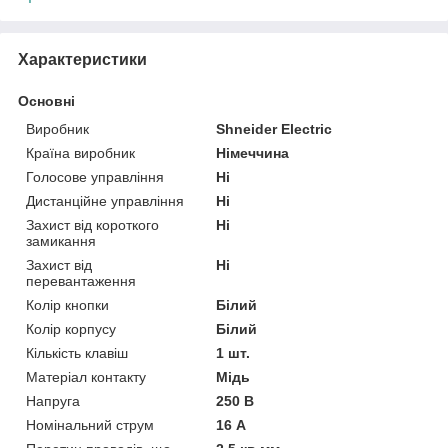
Характеристики
Основні
Виробник
Shneider Electric
Країна виробник
Німеччина
Голосове управління
Ні
Дистанційне управління
Ні
Захист від короткого
Ні
замикання
Захист від
Ні
перевантаження
Колір кнопки
Білий
Колір корпусу
Білий
Кількість клавіш
1 шт.
Матеріал контакту
Мідь
Напруга
250 В
Номінальний струм
16 А