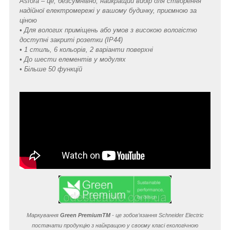
Asfora – це, безсумнівно, найкращий вибір для створення
надійної електромережі у вашому будинку, приємною за
ціною
• Для вологих приміщень або умов з високою вологістю
доступні закриті розетки (IP44)
• 1 стиль, 6 кольорів, 2 варіанти поверхні
• До шести елементів у модулях
• Більше 50 функцій
Маркування
Green Premium
TM
- це зобов’язання Schneider Electric
постачати продукцію з найкращою у своєму класі екологічною