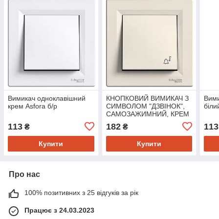
Вимикач одноклавішний
КНОПКОВИЙ ВИМИКАЧ З
Вими
крем Asfora б/р
СИМВОЛОМ "ДЗВІНОК",
біли
САМОЗАЖИМНИЙ, КРЕМ
ASFORA
113
182
113
₴
₴
Купити
Купити
Про нас
100% позитивних з 25 відгуків за рік
Працює з 24.03.2023