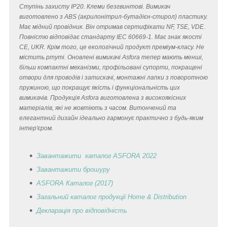
Ступінь захисту IP20. Клеми безгвинтові. Вимикач
виготовлено з ABS (акрилонітрил-бутадієн-стирол) пластику.
Має мідний провідник. Він отримав сертифікати NF, TSE, VDE.
Повністю відповідає стандарту IEC 60669-1. Має знак якості
CE, UKR. Крім того, це екологічний продукт преміум-класу. Не
містить ртуті. Оновлені вимикачі Asfora тепер мають менші,
більш компактні механізми, профільовані супорти, покращені
отвори для проводів і затискачі, монтажні лапки з поворотною
пружиною, що покращує якість і функціональність цих
вимикачів. Продукція Asfora виготовлена з високоякісних
матеріалів, які не жовтіють з часом. Витончений та
елегантний дизайн ідеально гармонує практично з будь-яким
інтер'єром.
Завантажити каталог ASFORA 2022
Завантажити брошуру
ASFORA Каталог (2017)
Загальний каталог продукції Home & Distribution
Декларація
про відповідність