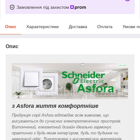
Замовлення під захистом
Опис
Характеристики
Доставка
Оплата
Умови п
Опис
з Asfora життя комфортніше
Продукція серії Asfora відповідає всім вимогам, що
висуваються до сучасних електротехнічних пристроїв.
Витончений, елегантний дизайн ідеально гармонує
практично з будь-яким інтер’єром, будь то будинок чи
невеликий офіс. Виготовлені з високоякісних матеріалів,