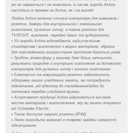
які не ламаються і не жовтіють із часом, вироби Asfora
настільки ж приємні на дотик, як і на вигляд.
Лінійка Asfora включає стильні контролери для вимикачів і
розеток, димери для внутрішнього і зовнішнього
освітлення, рулонних штор, а також розетки для
TV/R/SAT, живлення, передачі даних та аудіорозетки.
• Усі вироби Asfora відповідають найсучаснішим
стандартам і виготовлені з міцних матеріалів, обраних
для повсякденного використання протягом багатьох років.
• Зробіть атмосферу у вашому домі більш затишною,
регулюючи природне й внутрішнє освітлення за допомогою
контролерів для рулонних штор і зонного освітлення.
• Електричні та комунікаційні розетки забезпечують
підтримку ваших улюблених занять, які потребують
підключення, від відеоігор до телебачення/відео до
потокової передачі улюбленої музики.
• Асортимент продукції Asfora відрізняється високою
якістю матеріалів і виготовлення, яку ви звикли очікувати
від Schneider Electric.
• Також доступні закриті розетки (IP44).
• Легко знаходьте вимикачі в темряві завдяки наявності
підсвічування.