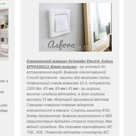
Електричний вимикач Schneider Electric Asfora
EPH0100121 білого кольору
- це готовий до
встановлення виріб. Вимикач одноклавішний.
Спосіб кріплення - гвинти або монтажні лапки.
но з
Номінальний струм вимикача 10 A, потужність
2300 Вт. 83 мм, 83 мм і 43 мм - це ширина,
на
висота і глибина відповідно, а його глибина
виступу 15 мм. Можливий прихований монтаж.
ього
Глянцева поверхня створює відчуття
дачі
елегантності в кімнаті. Ступінь захисту IP20.
Клеми безгвинтові. Вимикач виготовлено з ABS
(акрилонітрил-бутадієн-стирол) пластику. Має
мідний провідник. Він отримав сертифікати NF,
TSE, VDE. Повністю відповідає стандарту IEC