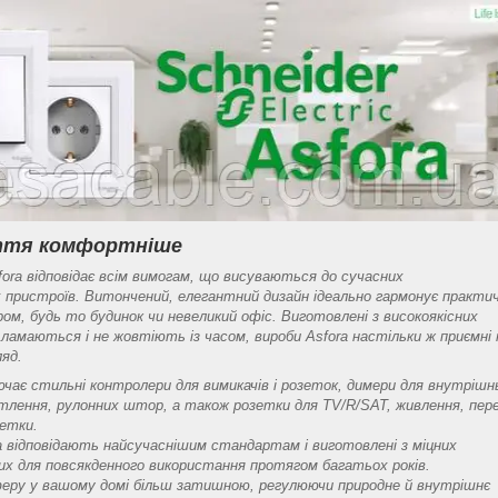
иття комфортніше
sfora відповідає всім вимогам, що висуваються до сучасних
 пристроїв. Витончений, елегантний дизайн ідеально гармонує практич
ром, будь то будинок чи невеликий офіс. Виготовлені з високоякісних
е ламаються і не жовтіють із часом, вироби Asfora настільки ж приємні 
ляд.
лючає стильні контролери для вимикачів і розеток, димери для внутрішн
ітлення, рулонних штор, а також розетки для TV/R/SAT, живлення, пере
зетки.
ra відповідають найсучаснішим стандартам і виготовлені з міцних
них для повсякденного використання протягом багатьох років.
еру у вашому домі більш затишною, регулюючи природне й внутрішнє