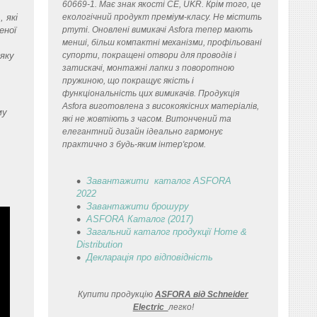
60669-1. Має знак якості CE, UKR. Крім того, це
 які
екологічний продукт преміум-класу. Не містить
еної
ртуті. Оновлені вимикачі Asfora тепер мають
менші, більш компактні механізми, профільовані
 яку
супорти, покращені отвори для проводів і
затискачі, монтажні лапки з поворотною
пружиною, що покращує якість і
функціональність цих вимикачів. Продукція
Asfora виготовлена з високоякісних матеріалів,
му
які не жовтіють з часом. Витончений та
елегантний дизайн ідеально гармонує
практично з будь-яким інтер'єром.
Завантажити каталог ASFORA
2022
Завантажити брошуру
ASFORA Каталог (2017)
Загальний каталог продукції Home &
Distribution
Декларація
про відповідність
Купити продукцію
ASFORA від Schneider
Electric
легко
!