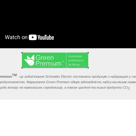
TM
Premium
- це зобов’язання Schneider Electric постачати продукцію з найкращою у с
 продуктивністю. Маркування Green Premium обіцяє відповідність найсучаснішим норм
щодо впливу на навколишнє середовище, а також циклічні та низькі продукти CO
.
2