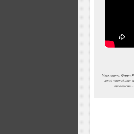
Маркування
Green 
класі екологічною
прозорість 