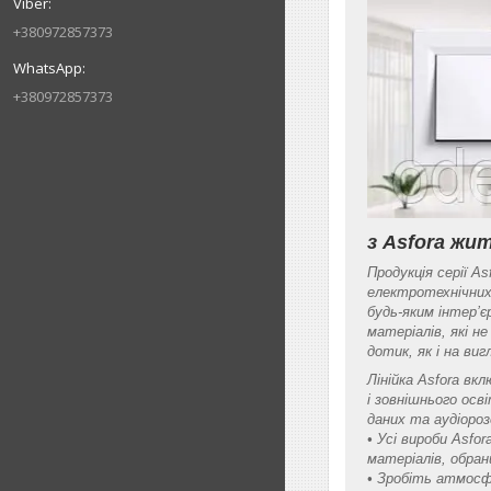
+380972857373
+380972857373
з Asfora ж
Продукція серії A
електротехнічних
будь-яким інтер’є
матеріалів, які н
дотик, як і на виг
Лінійка Asfora вк
і зовнішнього осв
даних та аудіоро
• Усі вироби Asfo
матеріалів, обра
• Зробіть атмосф