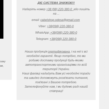
ДІЄ СИСТЕМА ЗНИЖОК!!!
Наберіть номер
+38 (98) 220-380-0
або пишіть
на ...
email:
cabelshop.odesa@gmail.com
Viber:
+38(098) 220-380-0
WhatsApp:
+38(098) 220-380-0
Telegram:
+38(098) 220-380-0
Наша продукція
сертифікована
, і на неї є всі
необхідні гарантії. Якщо потрібно, то ми
робимо доставку продукції будь-якими
воєму
автотранспортними організаціями по всій
ам,
території України.
Наші фахівці нададуть Вам усі необхідні поради
та швидко допоможуть розв'язати питання,
пов'язані з Вашою потребою.
Зателефонуйте нам, і ми будемо раді нашій
співпраці!