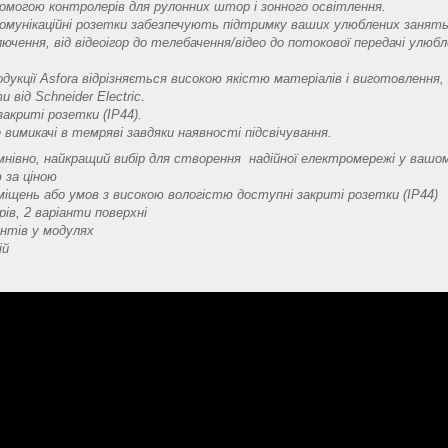
помогою контролерів для рулонних штор і зонного освітлення.
комунікаційні розетки забезпечують підтримку ваших улюблених занять,
чення, від відеоігор до телебачення/відео до потокової передачі улюбл
укції Asfora відрізняється високою якістю матеріалів і виготовлення,
и від Schneider Electric.
закриті розетки (IP44).
 вимикачі в темряві завдяки наявності підсвічування.
умнівно, найкращий вибір для створення надійної електромережі у вашо
ю за ціною
міщень або умов з високою вологістю доступні закриті розетки (IP44)
рів, 2 варіанти поверхні
нтів у модулях
ій