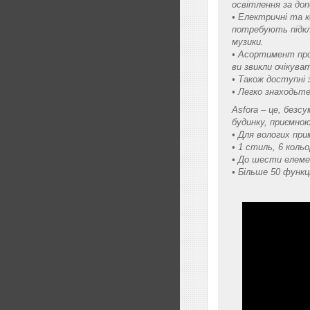
освітлення за до
• Електричні та 
потребують підклю
музики.
• Асортимент прод
ви звикли очікуват
• Також доступні 
• Легко знаходьте
Asfora – це, безс
будинку, приємно
• Для вологих при
• 1 стиль, 6 кольо
• До шести елеме
• Більше 50 функц