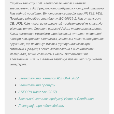
Ступінь захисту IP20. Клеми безгвинтові. Вимикач
виготовлено з ABS (акрилонітрил-бутадієн-стирол) пластику.
Має мідний провідник. Він отримав сертифікати NF, TSE, VDE.
Повністю відповідає стандарту IEC 60669-1. Має знак якості
CE, UKR. Крім того, це екологічний продукт преміум-класу. Не
містить ртуті. Оновлені вимикачі Asfora тепер мають менші,
більш компактні механізми, профільовані супорти, покращені
отвори для проводів і затискачі, монтажні лапки з поворотною
пружиною, що покращує якість і функціональність цих
вимикачів. Продукція Asfora виготовлена з високоякісних
матеріалів, які не жовтіють з часом. Витончений та
елегантний дизайн ідеально гармонує практично з будь-яким
інтер'єром.
Завантажити каталог ASFORA 2022
Завантажити брошуру
ASFORA Каталог (2017)
Загальний каталог продукції Home & Distribution
Декларація
про відповідність