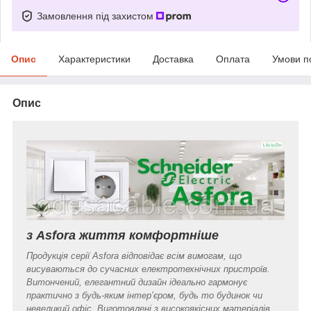
Замовлення під захистом
Опис
Характеристики
Доставка
Оплата
Умови п
Опис
з Asfora життя комфортніше
Продукція серії Asfora відповідає всім вимогам, що
висуваються до сучасних електротехнічних пристроїв.
Витончений, елегантний дизайн ідеально гармонує
практично з будь-яким інтер’єром, будь то будинок чи
невеликий офіс. Виготовлені з високоякісних матеріалів,