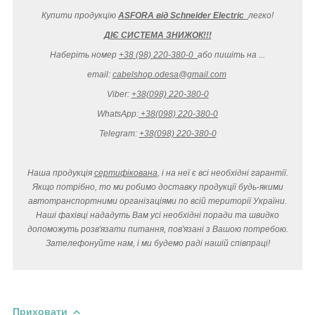
Купити продукцію
ASFORA від Schneider Electric
легко
!
ДІЄ СИСТЕМА ЗНИЖОК!!!
Наберіть номер
+38 (98) 220-380-0
або пишіть на ...
email:
cabelshop.odesa@gmail.com
Viber:
+38(098) 220-380-0
WhatsApp:
+38(098) 220-380-0
Telegram:
+38(098) 220-380-0
Наша продукція
сертифікована
, і на неї є всі необхідні гарантії.
Якщо потрібно, то ми робимо доставку продукції будь-якими
автотранспортними організаціями по всій території України.
Наші фахівці нададуть Вам усі необхідні поради та швидко
допоможуть розв'язати питання, пов'язані з Вашою потребою.
Зателефонуйте нам, і ми будемо раді нашій співпраці!
Приховати