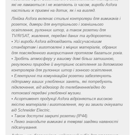
які не ламаються і не жовтіють із часом, вироби Asfora
настільки ж приємні на дотик, як і на вигляд.
Лінійка Asfora включає стильні контролери для вимикачів і
розеток, димери для внутрішнього і зовнішнього
освітлення, рулонних штор, а також розетки для
TV/R/SAT, живлення, передачі даних та аудіорозетки.
• Усі вироби Asfora відповідають найсучаснішим
стандартам і виготовлені з міцних матеріалів, обраних
для повсякденного використання протягом багатьох років.
• Зробіть атмосферу у вашому домі більш затишною,
регулюючи природне й внутрішнє освітлення за допомогою
контролерів для рулонних штор і зонного освітлення.
• Електричні та комунікаційні розетки забезпечують
підтримку ваших улюблених занять, які потребують
підключення, від відеоігор до телебачення/відео до
потокової передачі улюбленої музики.
• Асортимент продукції Asfora відрізняється високою
якістю матеріалів і виготовлення, яку ви звикли очікувати
від Schneider Electric.
• Також доступні закриті розетки (IP44).
• Легко знаходьте вимикачі в темряві завдяки наявності
підсвічування.