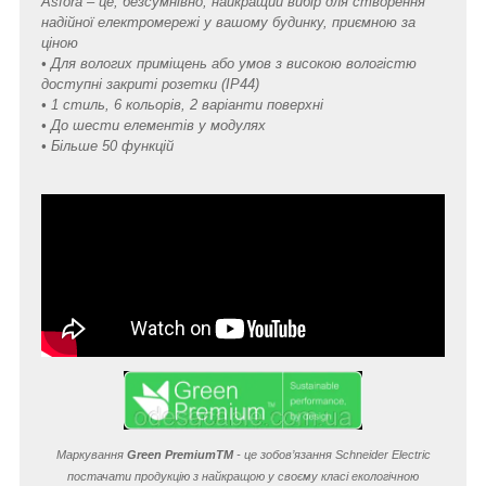
Asfora – це, безсумнівно, найкращий вибір для створення
надійної електромережі у вашому будинку, приємною за
ціною
• Для вологих приміщень або умов з високою вологістю
доступні закриті розетки (IP44)
• 1 стиль, 6 кольорів, 2 варіанти поверхні
• До шести елементів у модулях
• Більше 50 функцій
Маркування
Green Premium
TM
- це зобов’язання Schneider Electric
постачати продукцію з найкращою у своєму класі екологічною