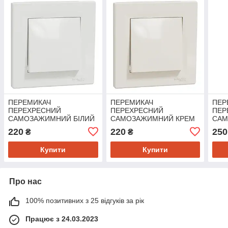
ПЕРЕМИКАЧ
ПЕРЕМИКАЧ
ПЕР
ПЕРЕХРЕСНИЙ
ПЕРЕХРЕСНИЙ
ПЕР
САМОЗАЖИМНИЙ БІЛИЙ
САМОЗАЖИМНИЙ КРЕМ
СА
ASFORA
ASFORA
ASF
220
220
250
₴
₴
Купити
Купити
Про нас
100% позитивних з 25 відгуків за рік
Працює з 24.03.2023