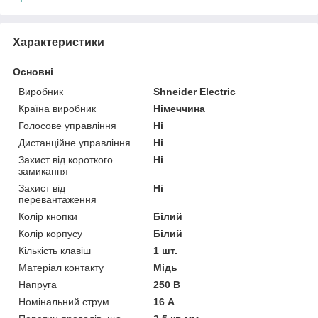
Характеристики
Основні
Виробник
Shneider Electric
Країна виробник
Німеччина
Голосове управління
Ні
Дистанційне управління
Ні
Захист від короткого
Ні
замикання
Захист від
Ні
перевантаження
Колір кнопки
Білий
Колір корпусу
Білий
Кількість клавіш
1 шт.
Матеріал контакту
Мідь
Напруга
250 В
Номінальний струм
16 А