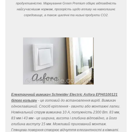
продуктивністю. Маркування Green Premium обіцяє відповідність
найсучаснішим нормам, прозорість щодо впливу на навколишнє
середовище, а також циклічні та низькі продукти CO
2
.
Електричний вимикач Schneider Electric Asfora EPH0100121
білого кольору
- це готовий до встановлення виріб. Вимикач
одноклавішний. Спосіб кріплення - гвинти або монтажні лапки.
Номінальний струм вимикача 10 A, потужність 2300 Вт. 83 мм,
83 мм і 43 мм - це ширина, висота і глибина відповідно, а його
глибина виступу 15 мм. Можливий прихований монтаж.
Глянцева поверхня створює відчуття елегантності в кімнаті.