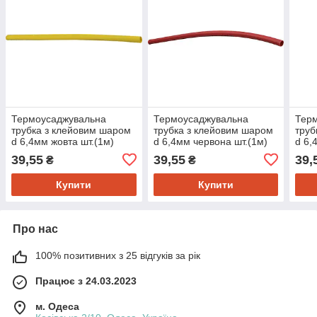
Термоусаджувальна
Термоусаджувальна
Тер
трубка з клейовим шаром
трубка з клейовим шаром
труб
d 6,4мм жовта шт.(1м)
d 6,4мм червона шт.(1м)
d 6,
39,55
39,55
39,
₴
₴
Купити
Купити
Про нас
100% позитивних з 25 відгуків за рік
Працює з 24.03.2023
м. Одеса