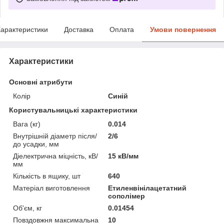
арактеристики
Доставка
Оплата
Умови повернення
Характеристики
Основні атрибути
Колір
Синій
Користувальницькі характеристики
Вага (кг)
0.014
Внутрішній діаметр після/
2/6
до усадки, мм
Діелектрична міцність, кВ/
15 кВ/мм
мм
Кількість в ящику, шт
640
Матеріал виготовлення
Етиленвінілацетатний
сополімер
Об'єм, кг
0.01454
Повздовжня максимальна
10