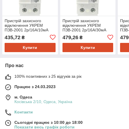
Пристрій захисного
Пристрій захисного
Прис
відключення УКРЕМ
відключення УКРЕМ
від
ПЗВ-2001 2р/16А/10мА
ПЗВ-2001 2р/16А/30мА
ПЗВ-
АСКО
АСКО
АСК
435,72
479,26
479
₴
₴
Купити
Купити
Про нас
100% позитивних з 25 відгуків за рік
Працює з 24.03.2023
м. Одеса
Косівська 2/10, Одеса, Україна
Контакти
Сьогодні працює з 10:00 до 18:00
Показати весь графік роботи