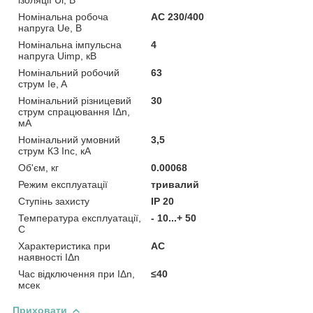
Номінальна робоча
AC 230/400
напруга Ue, В
Номінальна імпульсна
4
напруга Uimp, кВ
Номінальний робочий
63
струм Ie, A
Номінальний різницевий
30
струм спрацювання IΔn,
мА
Номінальний умовний
3,5
струм КЗ Inc, кА
Об'єм, кг
0.00068
Режим експлуатації
тривалий
Ступінь захисту
IP 20
Температура експлуатації,
- 10...+ 50
С
Характеристика при
AC
наявності IΔn
Час відключення при IΔn,
≤40
мсек
Приховати