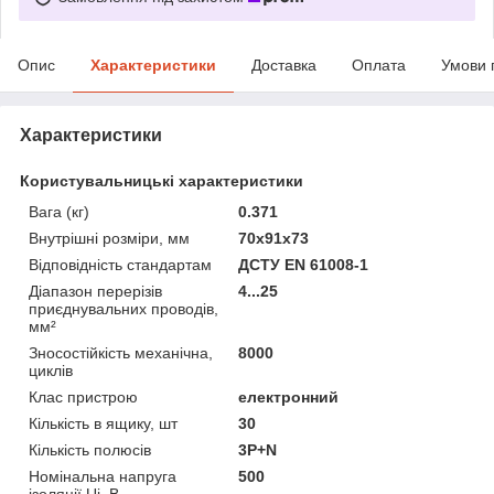
Опис
Характеристики
Доставка
Оплата
Умови 
Характеристики
Користувальницькі характеристики
Вага (кг)
0.371
Внутрішні розміри, мм
70х91х73
Відповідність стандартам
ДСТУ EN 61008-1
Діапазон перерізів
4...25
приєднувальних проводів,
мм²
Зносостійкість механічна,
8000
циклів
Клас пристрою
електронний
Кількість в ящику, шт
30
Кількість полюсів
3P+N
Номінальна напруга
500
ізоляції Ui, В